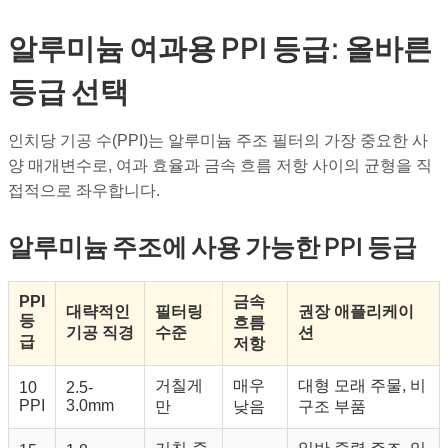
알루미늄 여과용 PPI 등급: 올바른
등급 선택
인치당 기공 수(PPI)는 알루미늄 주조 필터의 가장 중요한 사
양 매개변수로, 여과 효율과 금속 흐름 저항 사이의 균형을 직
접적으로 좌우합니다.
알루미늄 주조에 사용 가능한 PPI 등급
PPI
금속
대략적인
필터링
권장 애플리케이
등
흐름
기공 직경
수준
션
급
저항
거칠게
매우
대형 모래 주물, 비
10
2.5-
PPI
3.0mm
만
낮음
구조 부품