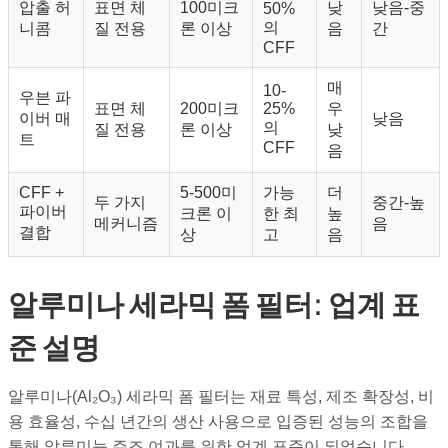
압출 허
표면 체
100미크
낮
낮음-중
50%
의
니콤
질 전용
론 이상
음
간
CFF
매
10-
우븐 파
표면 체
200미크
25%
우
이버 매
낮음
의
질 전용
론 이상
낮
트
CFF
음
CFF +
5-500미
가능
더
두 가지
중간-높
파이버
크론 이
한 최
높
메커니즘
음
결합
상
고
음
알루미나 세라믹 폼 필터: 업계 표
준 설명
알루미나(Al₂O₃) 세라믹 폼 필터는 재료 특성, 제조 확장성, 비
용 효율성, 수십 년간의 생산 사용으로 입증된 성능의 조합을
통해 알루미늄 주조 여과를 위한 업계 표준이 되었습니다.