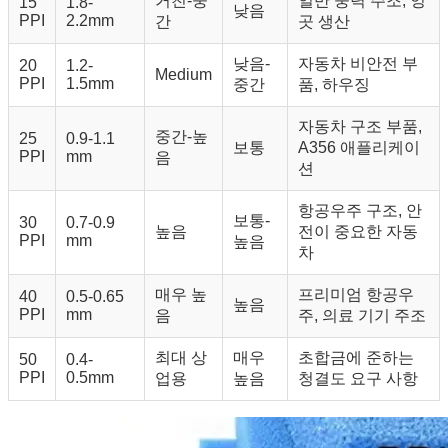
거친-중
일반 중력 주조, 잉
15
1.8-
낮음
PPI
2.2mm
간
곳 생산
낮음-
자동차 비안전 부
20
1.2-
Medium
PPI
1.5mm
중간
품, 하우징
자동차 구조 부품,
중간-높
25
0.9-1.1
보통
A356 애플리케이
PPI
mm
음
션
항공우주 구조, 안
보통-
30
0.7-0.9
높음
전이 중요한 자동
PPI
mm
높음
차
매우 높
프리미엄 항공우
40
0.5-0.65
높음
PPI
mm
음
주, 의료 기기 주조
최대 상
매우
초합금에 준하는
50
0.4-
PPI
0.5mm
업용
높음
청결도 요구 사항