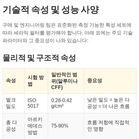
기술적 속성 및 성능 사양
구매 및 엔지니어링 팀은 표준화된 측정 가능한 특성 세트에
따라 세라믹 필터를 평가해야 합니다. 아래 표에는 주요 기술
파라미터와 그 중요성이 나와 있습니다:
물리적 및 구조적 속성
일반적인 범
시험 방
속성
중요성
위(알루미나
법
CFF)
벌크
낮은 밀도 = 높은 다
ISO
0.28-0.42
5017
g/cm³
밀도
공성 = 더 나은 흐름
아르키
총 다
흐름 저항에 직접적
메데스
75-90%
공성
인 영향
방법