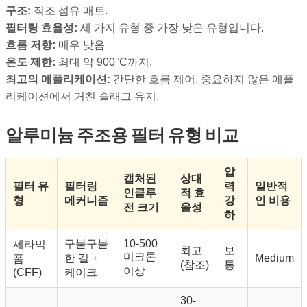
구조:
직조 섬유 매트.
필터링 효율성:
세 가지 유형 중 가장 낮은 유형입니다.
흐름 저항:
매우 낮음
온도 제한:
최대 약 900°C까지.
최고의 애플리케이션:
간단한 흐름 제어, 중요하지 않은 애플
리케이션에서 거친 슬래그 유지.
알루미늄 주조용 필터 유형 비교
압
캡처된
상대
필터 유
필터링
력
일반적
인클루
적 효
형
메커니즘
강
인 비용
전 크기
율성
하
구불구불
10-500
세라믹
최고
보
미크론
한 길 +
Medium
폼
(참조)
통
이상
(CFF)
케이크
30-