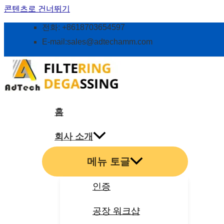
콘텐츠로 건너뛰기
전화: +8618703654597
E-mail:
sales@adtechamm.com
홈
회사 소개
메뉴 토글
인증
공장 워크샵