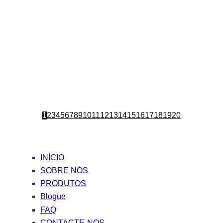
1
2
3
4
5
6
7
8
9
10
11
12
13
14
15
16
17
18
19
20
INÍCIO
SOBRE NÓS
PRODUTOS
Blogue
FAQ
CONTACTE-NOS