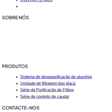
SOBRE NÓS
A ADtech oferece equipamento de filtragem de
desgaseificação em linha, filtros de espuma de cerâmica,
acessórios de fundição a quente, placas de bocal de
fundição (pontas de fundição), materiais de revestimento de
reparação e fluxo.
PRODUTOS
Sistema de desgaseificação de alumínio
Unidade de filtragem tipo placa
Série de Purificação de Filtros
Série de controlo de caudal
CONTACTE-NOS