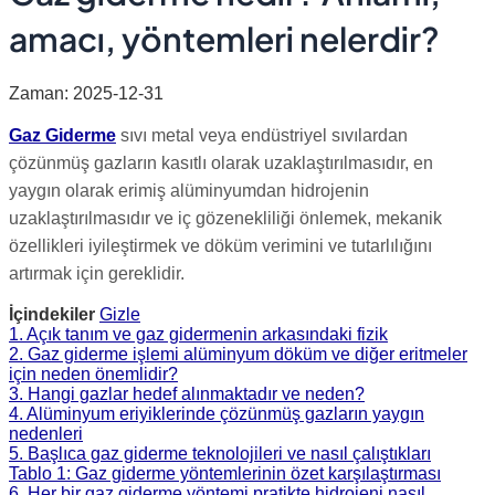
amacı, yöntemleri nelerdir?
Zaman: 2025-12-31
Gaz Giderme
sıvı metal veya endüstriyel sıvılardan
çözünmüş gazların kasıtlı olarak uzaklaştırılmasıdır, en
yaygın olarak erimiş alüminyumdan hidrojenin
uzaklaştırılmasıdır ve iç gözenekliliği önlemek, mekanik
özellikleri iyileştirmek ve döküm verimini ve tutarlılığını
artırmak için gereklidir.
İçindekiler
Gizle
1. Açık tanım ve gaz gidermenin arkasındaki fizik
2. Gaz giderme işlemi alüminyum döküm ve diğer eritmeler
için neden önemlidir?
3. Hangi gazlar hedef alınmaktadır ve neden?
4. Alüminyum eriyiklerinde çözünmüş gazların yaygın
nedenleri
5. Başlıca gaz giderme teknolojileri ve nasıl çalıştıkları
Tablo 1: Gaz giderme yöntemlerinin özet karşılaştırması
6. Her bir gaz giderme yöntemi pratikte hidrojeni nasıl