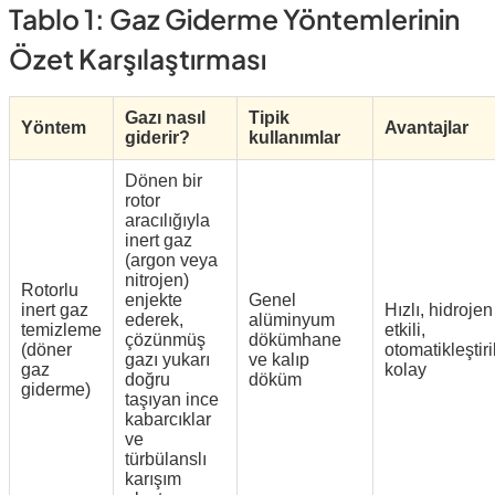
Tablo 1: Gaz Giderme Yöntemlerinin
Özet Karşılaştırması
Gazı nasıl
Tipik
Yöntem
Avantajlar
giderir?
kullanımlar
Dönen bir
rotor
aracılığıyla
inert gaz
(argon veya
nitrojen)
Rotorlu
enjekte
Genel
inert gaz
Hızlı, hidrojen
ederek,
alüminyum
temizleme
etkili,
çözünmüş
dökümhane
(döner
otomatikleştir
gazı yukarı
ve kalıp
gaz
kolay
doğru
döküm
giderme)
taşıyan ince
kabarcıklar
ve
türbülanslı
karışım