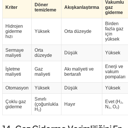
Vakumlu
Döner
Kriter
Akışkanlaştırma
gaz
temizleme
giderme
Birden
Hidrojen
fazla gaz
giderme
Yüksek
Orta düzeyde
için
hızı
yüksek
Sermaye
Orta
Düşük
Yüksek
maliyeti
düzeyde
Enerji ve
İşletme
Gaz
Akı maliyeti ve
vakum
maliyeti
maliyeti
bertarafı
pompaları
Otomasyon
Yüksek
Düşük
Yüksek
Sınırlı
Çoklu gaz
Evet (H₂,
(çoğunlukla
Hayır
giderme
N₂, O₂)
H₂)