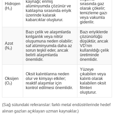
kaynağı; erimiş
Hidrojen
sırasında gaz
alüminyumda çözünür ve
(H₂)
olarak çökelir;
katılaşma sırasında eriyik
temizleme gazı
üzerinde kalarak
veya vakumla
kabarcıklar oluşturur.
giderilir.
Bazı çelik ve alaşımlarda
Bazı eriyiklerde
kırılganlık veya nitrür
çözünürlüğü
oluşumuna neden olabilir;
düşüktür, ancak
Azot
saf alüminyumda daha az
VD'nin
(N₂)
sorun teşkil eder, ancak
kullanıldığı çelik
belirli alaşımlarda
üretiminde
önemlidir.
önemlidir.
Yüzeye
Oksit kalıntılarına neden
çıkabilen veya
Oksijen
olur ve kimyayı etkiler;
kalıntı olarak
(O₂)
reaktif alaşımlar için
kalabilen oksit
kontrol edilmesi önemlidir.
filmleri
oluşturur.
(Sağ sütundaki referanslar: farklı metal endüstrilerinde hedef
alınan gazları açıklayan uzman kaynaklar.)