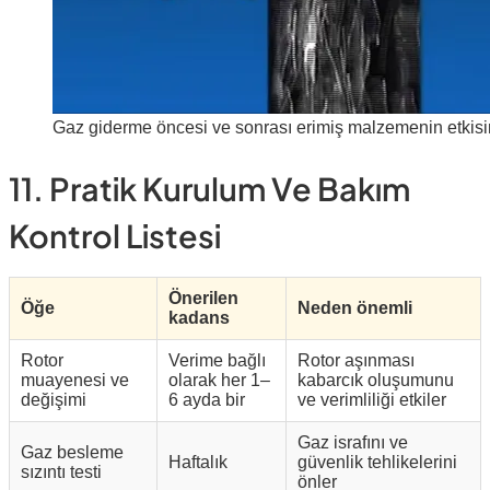
Gaz giderme öncesi ve sonrası erimiş malzemenin etkisini
11. Pratik Kurulum Ve Bakım
Kontrol Listesi
Önerilen
Öğe
Neden önemli
kadans
Rotor
Verime bağlı
Rotor aşınması
muayenesi ve
olarak her 1–
kabarcık oluşumunu
değişimi
6 ayda bir
ve verimliliği etkiler
Gaz israfını ve
Gaz besleme
Haftalık
güvenlik tehlikelerini
sızıntı testi
önler