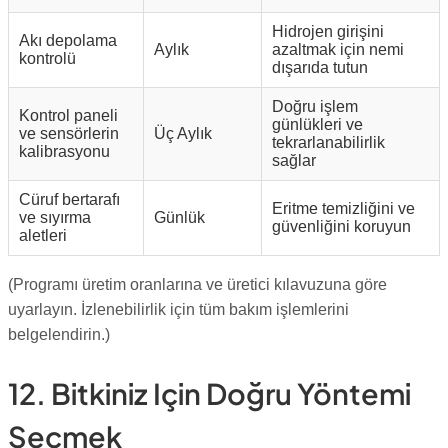
Hidrojen girişini
Akı depolama
Aylık
azaltmak için nemi
kontrolü
dışarıda tutun
Doğru işlem
Kontrol paneli
günlükleri ve
ve sensörlerin
Üç Aylık
tekrarlanabilirlik
kalibrasyonu
sağlar
Cüruf bertarafı
Eritme temizliğini ve
ve sıyırma
Günlük
güvenliğini koruyun
aletleri
(Programı üretim oranlarına ve üretici kılavuzuna göre
uyarlayın. İzlenebilirlik için tüm bakım işlemlerini
belgelendirin.)
12. Bitkiniz Için Doğru Yöntemi
Seçmek