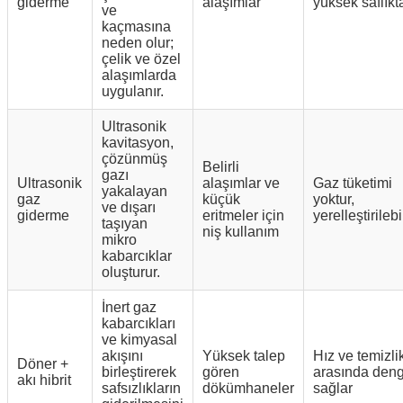
giderme
alaşımlar
yüksek saflıkt
ve
kaçmasına
neden olur;
çelik ve özel
alaşımlarda
uygulanır.
Ultrasonik
kavitasyon,
çözünmüş
Belirli
gazı
Ultrasonik
alaşımlar ve
Gaz tüketimi
yakalayan
gaz
küçük
yoktur,
ve dışarı
giderme
eritmeler için
yerelleştirilebi
taşıyan
niş kullanım
mikro
kabarcıklar
oluşturur.
İnert gaz
kabarcıkları
ve kimyasal
akışını
Yüksek talep
Hız ve temizli
Döner +
birleştirerek
gören
arasında den
akı hibrit
safsızlıkların
dökümhaneler
sağlar