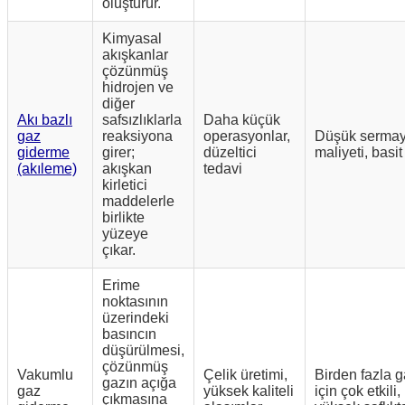
oluşturur.
Kimyasal
akışkanlar
çözünmüş
hidrojen ve
diğer
Akı bazlı
safsızlıklarla
Daha küçük
gaz
reaksiyona
operasyonlar,
Düşük serma
giderme
girer;
düzeltici
maliyeti, basit
(akıleme)
akışkan
tedavi
kirletici
maddelerle
birlikte
yüzeye
çıkar.
Erime
noktasının
üzerindeki
basıncın
düşürülmesi,
çözünmüş
Vakumlu
Çelik üretimi,
Birden fazla 
gazın açığa
gaz
yüksek kaliteli
için çok etkili,
çıkmasına