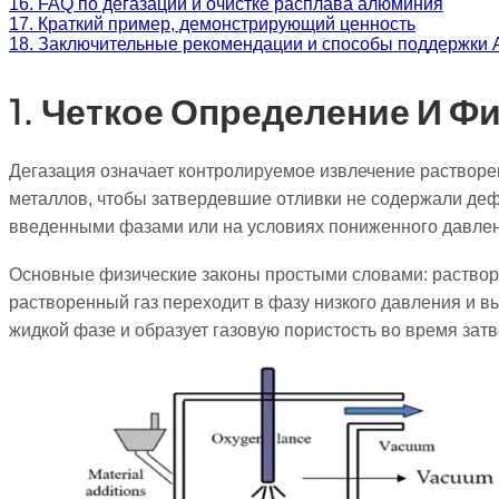
16. FAQ по дегазации и очистке расплава алюминия
17. Краткий пример, демонстрирующий ценность
18. Заключительные рекомендации и способы поддержки A
1. Четкое Определение И 
Дегазация означает контролируемое извлечение растворен
металлов, чтобы затвердевшие отливки не содержали дефе
введенными фазами или на условиях пониженного давлени
Основные физические законы простыми словами: раствори
растворенный газ переходит в фазу низкого давления и в
жидкой фазе и образует газовую пористость во время зат