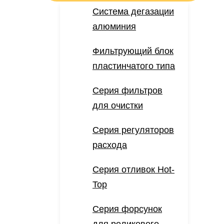
Система дегазации
алюминия
Фильтрующий блок
пластинчатого типа
Серия фильтров
для очистки
Серия регуляторов
расхода
Серия отливок Hot-
Top
Серия форсунок