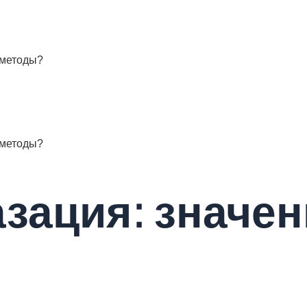
, методы?
, методы?
азация: значен