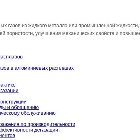
х газов из жидкого металла или промышленной жидкости, 
й пористости, улучшения механических свойств и повышен
расплавов
азов в алюминиевых расплавах
рактике
газации
конструкции
еды и обращению
ническому обслуживанию
бражения по производительности
ффективности дегазации
лиентов