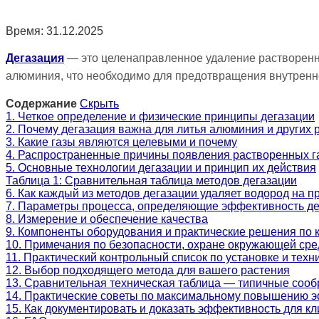
Время: 31.12.2025
Дегазация
— это целенаправленное удаление растворенны
алюминия, что необходимо для предотвращения внутренне
Содержание
Скрыть
1. Четкое определение и физические принципы дегазации
2. Почему дегазация важна для литья алюминия и других 
3. Какие газы являются целевыми и почему
4. Распространенные причины появления растворенных г
5. Основные технологии дегазации и принцип их действия
Таблица 1: Сравнительная таблица методов дегазации
6. Как каждый из методов дегазации удаляет водород на п
7. Параметры процесса, определяющие эффективность де
8. Измерение и обеспечение качества
9. Компоненты оборудования и практические решения по 
10. Примечания по безопасности, охране окружающей ср
11. Практический контрольный список по установке и тех
12. Выбор подходящего метода для вашего растения
13. Сравнительная техническая таблица — типичные соо
14. Практические советы по максимальному повышению э
15. Как документировать и доказать эффективность для к