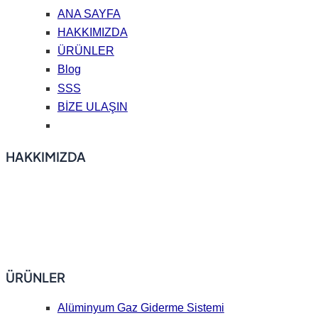
ANA SAYFA
HAKKIMIZDA
ÜRÜNLER
Blog
SSS
BİZE ULAŞIN
HAKKIMIZDA
ADtech, online gaz giderme filtrasyon ekipmanları, seramik
köpük filtreler, sıcak üst döküm aksesuarları, döküm nozul
plakaları (döküm uçları), onarım kaplama malzemeleri ve
flaks sunmaktadır.
ÜRÜNLER
Alüminyum Gaz Giderme Sistemi