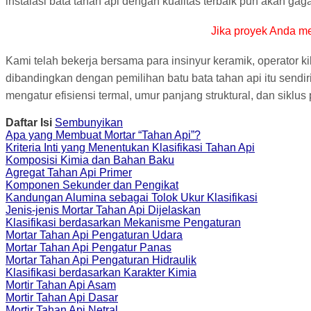
instalasi bata tahan api dengan kualitas terbaik pun akan gag
Jika proyek Anda m
Kami telah bekerja bersama para insinyur keramik, operator ki
dibandingkan dengan pemilihan batu bata tahan api itu sendi
mengatur efisiensi termal, umur panjang struktural, dan siklus
Daftar Isi
Sembunyikan
Apa yang Membuat Mortar “Tahan Api”?
Kriteria Inti yang Menentukan Klasifikasi Tahan Api
Komposisi Kimia dan Bahan Baku
Agregat Tahan Api Primer
Komponen Sekunder dan Pengikat
Kandungan Alumina sebagai Tolok Ukur Klasifikasi
Jenis-jenis Mortar Tahan Api Dijelaskan
Klasifikasi berdasarkan Mekanisme Pengaturan
Mortar Tahan Api Pengaturan Udara
Mortar Tahan Api Pengatur Panas
Mortar Tahan Api Pengaturan Hidraulik
Klasifikasi berdasarkan Karakter Kimia
Mortir Tahan Api Asam
Mortir Tahan Api Dasar
Mortir Tahan Api Netral