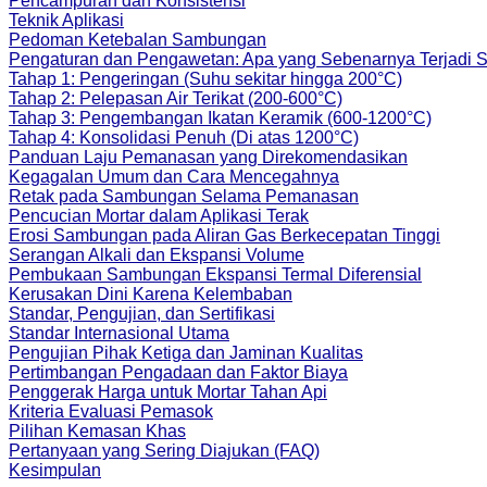
Pencampuran dan Konsistensi
Teknik Aplikasi
Pedoman Ketebalan Sambungan
Pengaturan dan Pengawetan: Apa yang Sebenarnya Terjadi 
Tahap 1: Pengeringan (Suhu sekitar hingga 200°C)
Tahap 2: Pelepasan Air Terikat (200-600°C)
Tahap 3: Pengembangan Ikatan Keramik (600-1200°C)
Tahap 4: Konsolidasi Penuh (Di atas 1200°C)
Panduan Laju Pemanasan yang Direkomendasikan
Kegagalan Umum dan Cara Mencegahnya
Retak pada Sambungan Selama Pemanasan
Pencucian Mortar dalam Aplikasi Terak
Erosi Sambungan pada Aliran Gas Berkecepatan Tinggi
Serangan Alkali dan Ekspansi Volume
Pembukaan Sambungan Ekspansi Termal Diferensial
Kerusakan Dini Karena Kelembaban
Standar, Pengujian, dan Sertifikasi
Standar Internasional Utama
Pengujian Pihak Ketiga dan Jaminan Kualitas
Pertimbangan Pengadaan dan Faktor Biaya
Penggerak Harga untuk Mortar Tahan Api
Kriteria Evaluasi Pemasok
Pilihan Kemasan Khas
Pertanyaan yang Sering Diajukan (FAQ)
Kesimpulan