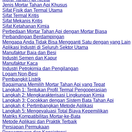
Jenis Mortar Tahan Api Khusus
Sifat Fisik dan Termal Utama
Sifat Termal Kritis
Sifat Mekanis Kritis
Sifat Ketahanan Kimia
Perbedaan Mortar Tahan Api dengan Mortar Biasa
Perbandingan Berdampingan
Mengapa Anda Tidak Bisa Mengganti Satu dengan yang Lain
Aplikasi Industri di Seluruh Sektor Utama
Manufaktur Baja dan Besi
Industri Semen dan Kapur
Manufaktur Kaca
Industri Petrokimia dan Pengilangan
Logam Non-Besi
Pembangkit Listrik
Bagaimana Memilih Mortar Tahan Api yang Tepat
Langkah 1: Tentukan Profil Termal Pengoperasian
Langkah 2: Mengkarakterisasi Lingkungan Kimia
Langkah 3: Cocokkan dengan Sistem Bata Tahan Api
Langkah 4: Pertimbangkan Metode Aplikasi
Langkah 5: Mengevaluasi Total Biaya Kepemilikan
Matriks Kompatibilitas Mortar-ke-Bata
Metode Aplikasi dan Praktik Terbaik
Persiapan Permukaan