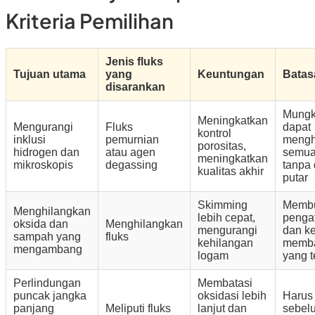
Kriteria Pemilihan
Jenis fluks
Tujuan utama
yang
Keuntungan
Bata
disarankan
Mungki
Meningkatkan
Mengurangi
Fluks
dapat
kontrol
inklusi
pemurnian
mengh
porositas,
hidrogen dan
atau agen
semua
meningkatkan
mikroskopis
degassing
tanpa
kualitas akhir
putar
Skimming
Membu
Menghilangkan
lebih cepat,
penga
oksida dan
Menghilangkan
mengurangi
dan k
sampah yang
fluks
kehilangan
memba
mengambang
logam
yang t
Perlindungan
Membatasi
puncak jangka
oksidasi lebih
Harus
panjang
Meliputi fluks
lanjut dan
sebel