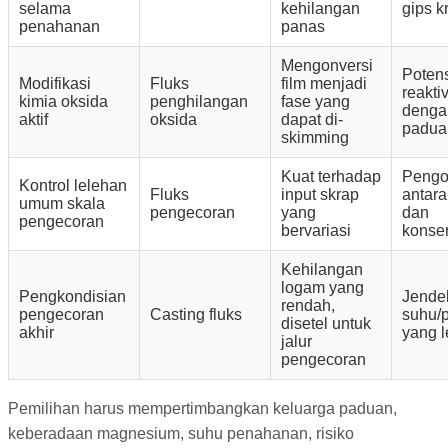
selama
kehilangan
gips kr
penahanan
panas
Mengonversi
Poten
Modifikasi
Fluks
film menjadi
reaktiv
kimia oksida
penghilangan
fase yang
denga
aktif
oksida
dapat di-
padua
skimming
Kuat terhadap
Pengo
Kontrol lelehan
Fluks
input skrap
antara
umum skala
pengecoran
yang
dan
pengecoran
bervariasi
konse
Kehilangan
logam yang
Pengkondisian
Jende
rendah,
pengecoran
Casting fluks
suhu/
disetel untuk
akhir
yang l
jalur
pengecoran
Pemilihan harus mempertimbangkan keluarga paduan,
keberadaan magnesium, suhu penahanan, risiko