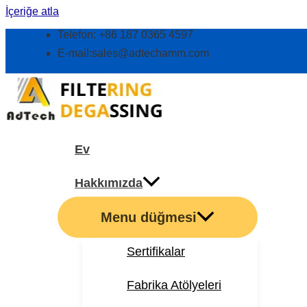
İçeriğe atla
Telefon: +86 187 0365 4597
E-mail:
sales@adtechamm.com
Ev
Hakkımızda
Menu düğmesi
Sertifikalar
Fabrika Atölyeleri