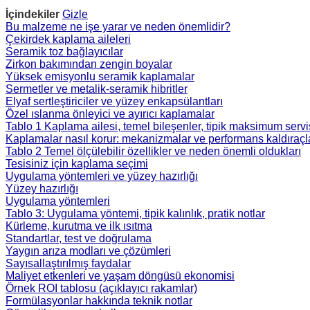
İçindekiler
Gizle
Bu malzeme ne işe yarar ve neden önemlidir?
Çekirdek kaplama aileleri
Seramik toz bağlayıcılar
Zirkon bakımından zengin boyalar
Yüksek emisyonlu seramik kaplamalar
Sermetler ve metalik-seramik hibritler
Elyaf sertleştiriciler ve yüzey enkapsülantları
Özel ıslanma önleyici ve ayırıcı kaplamalar
Tablo 1 Kaplama ailesi, temel bileşenler, tipik maksimum servis
Kaplamalar nasıl korur: mekanizmalar ve performans kaldıraçl
Tablo 2 Temel ölçülebilir özellikler ve neden önemli oldukları
Tesisiniz için kaplama seçimi
Uygulama yöntemleri ve yüzey hazırlığı
Yüzey hazırlığı
Uygulama yöntemleri
Tablo 3: Uygulama yöntemi, tipik kalınlık, pratik notlar
Kürleme, kurutma ve ilk ısıtma
Standartlar, test ve doğrulama
Yaygın arıza modları ve çözümleri
Sayısallaştırılmış faydalar
Maliyet etkenleri ve yaşam döngüsü ekonomisi
Örnek ROI tablosu (açıklayıcı rakamlar)
Formülasyonlar hakkında teknik notlar