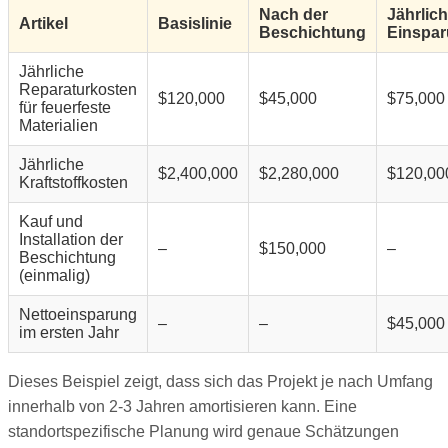
Nach der
Jährlic
Artikel
Basislinie
Beschichtung
Einspa
Jährliche
Reparaturkosten
$120,000
$45,000
$75,000
für feuerfeste
Materialien
Jährliche
$2,400,000
$2,280,000
$120,00
Kraftstoffkosten
Kauf und
Installation der
–
$150,000
–
Beschichtung
(einmalig)
Nettoeinsparung
–
–
$45,000
im ersten Jahr
Dieses Beispiel zeigt, dass sich das Projekt je nach Umfang
innerhalb von 2-3 Jahren amortisieren kann. Eine
standortspezifische Planung wird genaue Schätzungen