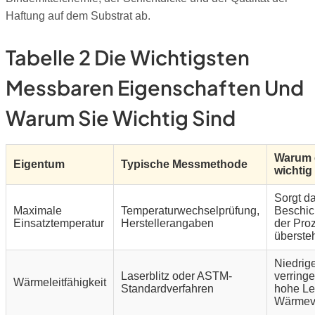
Haftung auf dem Substrat ab.
Tabelle 2 Die Wichtigsten
Messbaren Eigenschaften Und
Warum Sie Wichtig Sind
Warum e
Eigentum
Typische Messmethode
wichtig 
Sorgt da
Maximale
Temperaturwechselprüfung,
Beschic
Einsatztemperatur
Herstellerangaben
der Pro
überste
Niedrige
Laserblitz oder ASTM-
verring
Wärmeleitfähigkeit
Standardverfahren
hohe Lei
Wärmeve