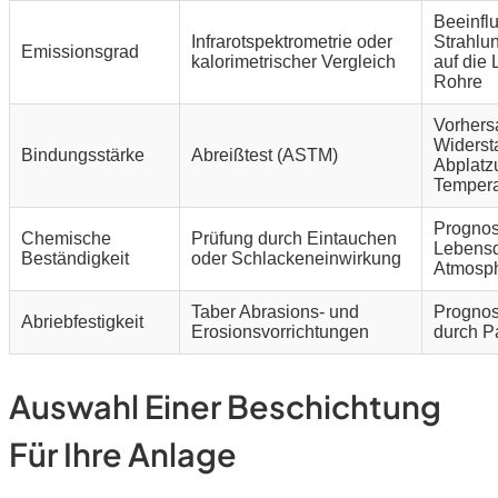
Beeinflu
Infrarotspektrometrie oder
Strahlu
Emissionsgrad
kalorimetrischer Vergleich
auf die
Rohre
Vorhers
Widerst
Bindungsstärke
Abreißtest (ASTM)
Abplatz
Tempera
Prognost
Chemische
Prüfung durch Eintauchen
Lebensd
Beständigkeit
oder Schlackeneinwirkung
Atmosp
Taber Abrasions- und
Prognost
Abriebfestigkeit
Erosionsvorrichtungen
durch P
Auswahl Einer Beschichtung
Für Ihre Anlage