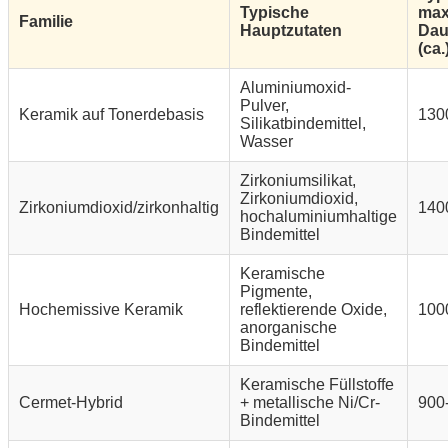
Typische
max
Familie
Hauptzutaten
Dau
(ca.
Aluminiumoxid-
Pulver,
Keramik auf Tonerdebasis
130
Silikatbindemittel,
Wasser
Zirkoniumsilikat,
Zirkoniumdioxid,
Zirkoniumdioxid/zirkonhaltig
140
hochaluminiumhaltige
Bindemittel
Keramische
Pigmente,
Hochemissive Keramik
reflektierende Oxide,
100
anorganische
Bindemittel
Keramische Füllstoffe
Cermet-Hybrid
+ metallische Ni/Cr-
900
Bindemittel