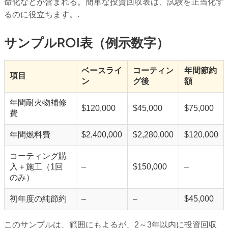
命化などが含まれる。簡単な投資回収表は、試験を正当化す
るのに役立ちます。.
サンプルROI表（例示数字）
ベースライ
コーティン
年間節約
項目
ン
グ後
額
年間耐火物補修
$120,000
$45,000
$75,000
費
年間燃料費
$2,400,000
$2,280,000
$120,000
コーティング購
入＋施工（1回
–
$150,000
–
のみ）
初年度の純節約
–
–
$45,000
このサンプルは、範囲にもよるが、2～3年以内に投資回収