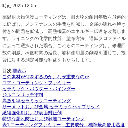
時刻:2025-12-05
高温耐火物保護コーティングは、耐火物の耐用年数を飛躍的
に延ばし、メンテナンスの手間を削減し、金属の濡れや焼き
付きの問題を低減し、高熱機器のエネルギー伝達を改善しま
す。ライニングの化学的性質、塗布方法、運転プロファイル
によって選択された場合、これらのコーティングは、修理回
数の削減、稼働時間の延長、燃料使用量の削減を通じて、投
資に対する測定可能な利益をもたらします。.
目次
非表示
この素材が何をするのか、なぜ重要なのか
コア・コーティング・ファミリー
セラミック・パウダー・バインダー
ジルコンリッチ塗料
高放射率セラミックコーティング
サーメットおよび金属-セラミックハイブリッド
繊維強化剤および表面封止剤
特殊な濡れ防止および剥離コーティング
表1 コーティングファミリー、主要成分、標準最高使用温度