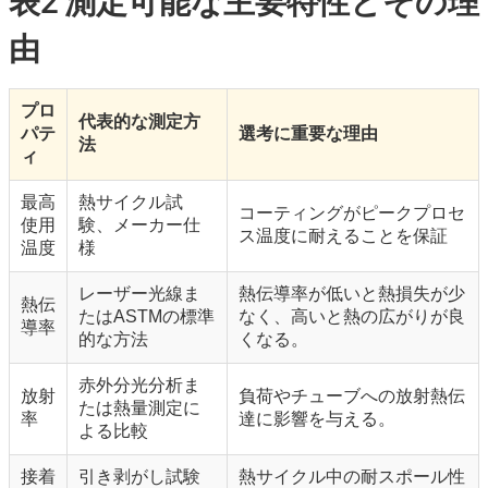
由
プロ
代表的な測定方
パテ
選考に重要な理由
法
ィ
最高
熱サイクル試
コーティングがピークプロセ
使用
験、メーカー仕
ス温度に耐えることを保証
温度
様
レーザー光線ま
熱伝導率が低いと熱損失が少
熱伝
たはASTMの標準
なく、高いと熱の広がりが良
導率
的な方法
くなる。
赤外分光分析ま
放射
負荷やチューブへの放射熱伝
たは熱量測定に
率
達に影響を与える。
よる比較
接着
引き剥がし試験
熱サイクル中の耐スポール性