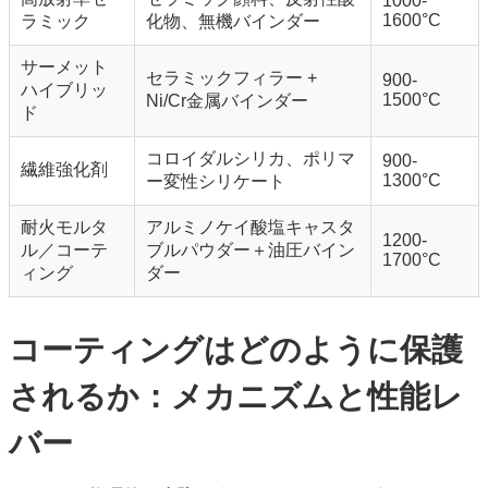
1000-
1600°C
ラミック
化物、無機バインダー
サーメット
セラミックフィラー +
900-
ハイブリッ
1500°C
Ni/Cr金属バインダー
ド
コロイダルシリカ、ポリマ
900-
繊維強化剤
1300°C
ー変性シリケート
耐火モルタ
アルミノケイ酸塩キャスタ
1200-
ル／コーテ
ブルパウダー＋油圧バイン
1700°C
ィング
ダー
コーティングはどのように保護
されるか：メカニズムと性能レ
バー