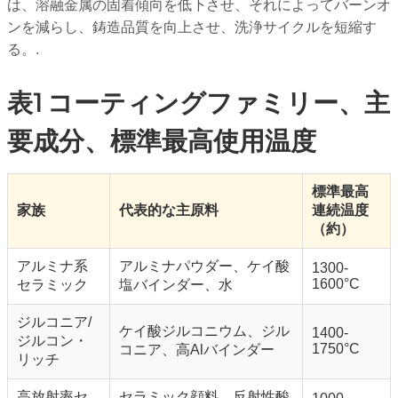
は、溶融金属の固着傾向を低下させ、それによってバーンオ
ンを減らし、鋳造品質を向上させ、洗浄サイクルを短縮す
る。.
表1 コーティングファミリー、主
要成分、標準最高使用温度
標準最高
家族
代表的な主原料
連続温度
（約）
アルミナ系
アルミナパウダー、ケイ酸
1300-
1600°C
セラミック
塩バインダー、水
ジルコニア/
ケイ酸ジルコニウム、ジル
1400-
ジルコン・
1750°C
コニア、高Alバインダー
リッチ
高放射率セ
セラミック顔料、反射性酸