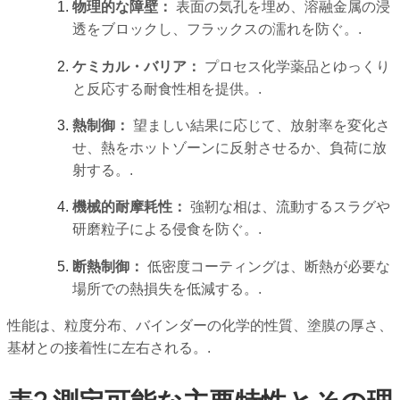
物理的な障壁：
表面の気孔を埋め、溶融金属の浸
透をブロックし、フラックスの濡れを防ぐ。.
ケミカル・バリア：
プロセス化学薬品とゆっくり
と反応する耐食性相を提供。.
熱制御：
望ましい結果に応じて、放射率を変化さ
せ、熱をホットゾーンに反射させるか、負荷に放
射する。.
機械的耐摩耗性：
強靭な相は、流動するスラグや
研磨粒子による侵食を防ぐ。.
断熱制御：
低密度コーティングは、断熱が必要な
場所での熱損失を低減する。.
性能は、粒度分布、バインダーの化学的性質、塗膜の厚さ、
基材との接着性に左右される。.
表2 測定可能な主要特性とその理