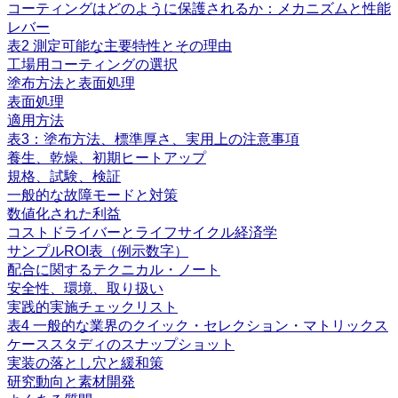
コーティングはどのように保護されるか：メカニズムと性能
レバー
表2 測定可能な主要特性とその理由
工場用コーティングの選択
塗布方法と表面処理
表面処理
適用方法
表3：塗布方法、標準厚さ、実用上の注意事項
養生、乾燥、初期ヒートアップ
規格、試験、検証
一般的な故障モードと対策
数値化された利益
コストドライバーとライフサイクル経済学
サンプルROI表（例示数字）
配合に関するテクニカル・ノート
安全性、環境、取り扱い
実践的実施チェックリスト
表4 一般的な業界のクイック・セレクション・マトリックス
ケーススタディのスナップショット
実装の落とし穴と緩和策
研究動向と素材開発