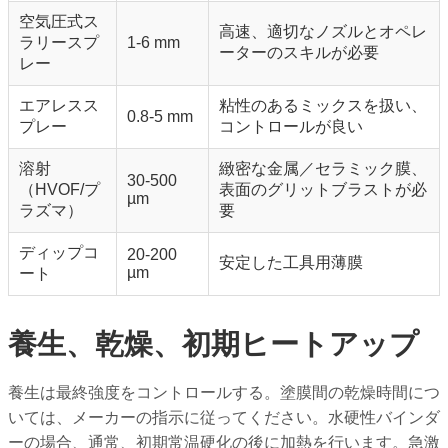
空気圧式ス
高速、適切なノズルとオペレ
ラリースプ
1-6 mm
ーターのスキルが必要
レー
エアレスス
粘性のあるミックスを扱い、
0.8-5 mm
プレー
コントロールが良い
溶射
緻密な金属／セラミック膜、
30-500
（HVOF/プ
表面のグリットブラストが必
µm
ラズマ）
要
ディップコ
20-200
安定した工具用薄膜
µm
ート
養生、乾燥、初期ヒートアップ
養生は最終強度をコントロールする。塗膜間の乾燥時間につ
いては、メーカーの指示に従ってください。水硬性バインダ
ーの場合、通常、初期常温硬化の後に加熱を行います。急激