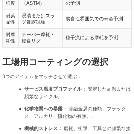
強度
（ASTM）
の予測
耐薬
浸漬またはスラ
腐食性雰囲気での寿命予測
品性
グ暴露試験
耐摩
テーバー摩耗・
粒子流による摩耗を予測
耗性
侵食リグ
工場用コーティングの選択
3つのアイテムをマッチさせて選ぶ：
サービス温度プロファイル：
安定した高温または
頻繁なサイクル。.
化学物質への暴露：
溶融金属の種類、フラック
ス、アルカリ、硫化物の有無。.
機械的ストレス：
磨耗、衝撃、工具との頻繁な接