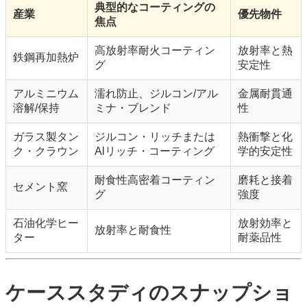
典型的なコーティングの
産業
優先物件
焦点
高放射率耐火コーティン
放射率と熱
鉄鋼再加熱炉
グ
安定性
アルミニウム
濡れ防止、ジルコン/アル
金属耐貫通
溶解/保持
ミナ・ブレンド
性
ガラス製タン
ジルコン・リッチまたは
熱衝撃と化
ク・クラウン
Alリッチ・コーティング
学的安定性
耐食性高密着コーティン
磨耗と接着
セメント窯
グ
強度
石油化学ヒー
放射効率と
放射率と耐食性
ター
耐薬品性
ケーススタディのスナップショ