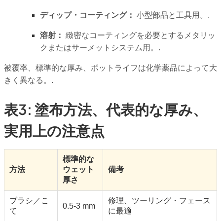
ディップ・コーティング：
小型部品と工具用。.
溶射：
緻密なコーティングを必要とするメタリッ
クまたはサーメットシステム用。.
被覆率、標準的な厚み、ポットライフは化学薬品によって大
きく異なる。.
表3
:
塗布方法、代表的な厚み、
実用上の注意点
標準的な
方法
ウェット
備考
厚さ
ブラシ／こ
修理、ツーリング・フェース
0.5-3 mm
て
に最適