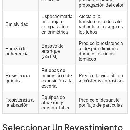
propagación del calor
Espectrometría
Afecta a la
infrarroja o
transferencia de calor
Emisividad
comparación
radiante a la carga o a
calorimétrica
los tubos
Predice la resistencia
Ensayo de
Fuerza de
al desprendimiento
arranque
adherencia
durante los ciclos
(ASTM)
térmicos
Pruebas de
Resistencia
inmersión o de
Predice la vida útil en
química
exposición a la
atmósferas corrosivas
escoria
Equipos de
Resistencia a
Predice el desgaste
abrasión y
la abrasión
por flujo de partículas
erosión Taber
Seleccionar Un Revestimiento