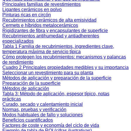
Principales familias de revestimientos
Ligantes cerámicos en polvo
Pinturas ricas en circón
Recubrimientos cerámicos de alta emisividad
Cermets e híbridos metalocerámicos
Rigidizantes de fibra y encapsulantes de superficie
Recubrimientos antihumedad y antiadherentes
especializados
Tabla 1 Familia de recubrimientos, ingredientes clave,
temperatura máxima de servicio típica
Cómo protegen los recubrimientos: mecanismos y palancas
de rendimiento
Cuadro 2 Principales propiedades medibles y su importancia
Seleccionar un revestimiento para su planta
Métodos de aplicación y preparación de la superficie
Preparación de la superficie
Métodos de aplicación
Tabla 3: Método de aplicación, espesor típico, notas
prácticas
Curado, secado y calentamiento inicial
Normas, pruebas y verificación
Modos habituales de fallo y soluciones
Beneficios cuantificados
Factores de coste y economía del ciclo de vida
Ejemplo de tabla de ROI (cifras ilustrativas)