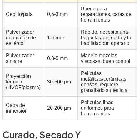
Bueno para
Cepillo/pala
0,5-3 mm
reparaciones, caras de
herramientas
Pulverizador
Rápido, necesita una
neumático de
1-6 mm
boquilla adecuada y la
estiércol
habilidad del operario
Pulverizador
Maneja mezclas
0,8-5 mm
sin aire
viscosas, buen control
Películas
Proyección
metálicas/cerámicas
térmica
30-500 µm
densas, requiere
(HVOF/plasma)
granallado superficial
Películas finas
Capa de
20-200 µm
uniformes para
inmersión
herramientas
Curado, Secado Y