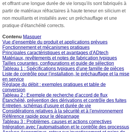
et offrant une longue durée de vie lorsqu'ils sont fabriqués à
partir de matériaux réfractaires à haute teneur en silicium et
non mouillants et installés avec un préchauffage et une
pratique d'étanchéité corrects.
Contenu
Masquer
Vue d'ensemble du produit et applications prévues
Fonctionnement et mécanismes pratiques
Principales caractéristiques et avantages d'ADtech
Matériaux, revêtements et notes de fabrication typiques
Tailles courantes, configurations et guide de sélection
Tableau 1 : Spécifications typiques d'une famille de pièces
Liste de contrôle pour l'installation, le préchauffage et la mise
en service
Réglage du débit : exemples pratiques et table de
conversion
Tableau 2 : Exemple de recherche d'accord de flux
Étanchéité, prévention des dérivations et contrôle des fuites
Entretien, schémas d'usure et durée de vie
Considérations relatives à la sécurité et à l'environnement
Référence rapide pour le dépannage
Tableau 3 : Problèmes, causes et actions correctives
Intégration avec l'automatisation et le contrôle des processus