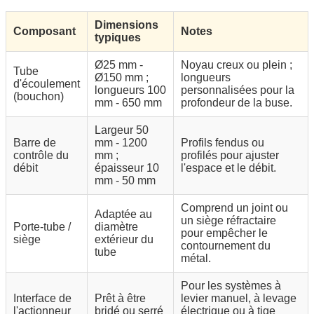
Dimensions
Composant
Notes
typiques
Ø25 mm -
Noyau creux ou plein ;
Tube
Ø150 mm ;
longueurs
d'écoulement
longueurs 100
personnalisées pour la
(bouchon)
mm - 650 mm
profondeur de la buse.
Largeur 50
Barre de
mm - 1200
Profils fendus ou
contrôle du
mm ;
profilés pour ajuster
débit
épaisseur 10
l'espace et le débit.
mm - 50 mm
Comprend un joint ou
Adaptée au
un siège réfractaire
Porte-tube /
diamètre
pour empêcher le
siège
extérieur du
contournement du
tube
métal.
Pour les systèmes à
Interface de
Prêt à être
levier manuel, à levage
l'actionneur
bridé ou serré
électrique ou à tige