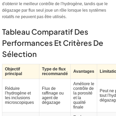
d'obtenir le meilleur contrôle de l'hydrogène, tandis que le
dégazage par flux seul joue un rôle lorsque les systèmes
rotatifs ne peuvent pas être utilisés.
Tableau Comparatif Des
Performances Et Critères De
Sélection
Objectif
Type de flux
Avantages
Limitati
principal
recommandé
Améliore le
Réduire
Flux de
contrôle de
Peut ne 
l'hydrogène et
raffinage ou
la porosité
tout l'h
les inclusions
agent de
et la
dégazage
microscopiques
dégazage
qualité
finale