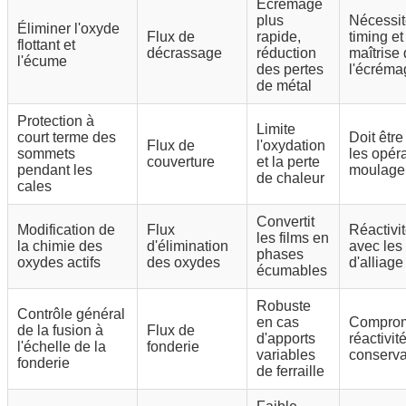
Ecrémage
plus
Nécessit
Éliminer l'oxyde
Flux de
rapide,
timing e
flottant et
décrassage
réduction
maîtrise
l'écume
des pertes
l'écréma
de métal
Protection à
Limite
court terme des
Doit êtr
Flux de
l'oxydation
sommets
les opér
couverture
et la perte
pendant les
moulage 
de chaleur
cales
Convertit
Modification de
Flux
Réactivit
les films en
la chimie des
d'élimination
avec les
phases
oxydes actifs
des oxydes
d'alliage
écumables
Robuste
Contrôle général
en cas
Comprom
de la fusion à
Flux de
d'apports
réactivité
l'échelle de la
fonderie
variables
conserv
fonderie
de ferraille