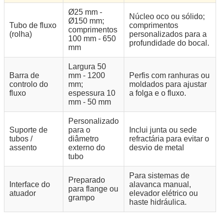
Ø25 mm -
Núcleo oco ou sólido;
Ø150 mm;
Tubo de fluxo
comprimentos
comprimentos
(rolha)
personalizados para a
100 mm - 650
profundidade do bocal.
mm
Largura 50
Barra de
mm - 1200
Perfis com ranhuras ou
controlo do
mm;
moldados para ajustar
fluxo
espessura 10
a folga e o fluxo.
mm - 50 mm
Personalizado
Suporte de
para o
Inclui junta ou sede
tubos /
diâmetro
refractária para evitar o
assento
externo do
desvio de metal
tubo
Para sistemas de
Preparado
Interface do
alavanca manual,
para flange ou
atuador
elevador elétrico ou
grampo
haste hidráulica.