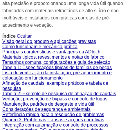
alta precisão e proporcionando uma longa vida útil quando
fabricados com materiais refractários de alto silício e não
molháveis e instalados com práticas corretas de pré-
aquecimento e vedação.
Índice
Ocultar
Visão geral do produto e aplicações previstas
Como funcionam e mecânica prática
Principais caraterísticas e vantagens da ADtech
Materiais típicos, revestimentos e notas de fabrico
Tamanhos comuns, configurações e guia de seleção
Tabela 1: Especificações típicas de famílias de peças
Lista de verificação da instalação, pré-aquecimento e
colocação em funcionamento
Afinação de caudais: exemplos práticos e tabela de
pesquisa
Tabela 2: Exemplo de pesquisa de afinação de caudais
Vedação, prevenção de bypass e controlo de fugas
Manutenção, padrões de desgaste e vida útil
Considerações de segurança e ambientais
Referência rápida para a resolução de problemas
Quadro 3: Problemas, causas e acções corretivas
Integração com automação e controlo de processos