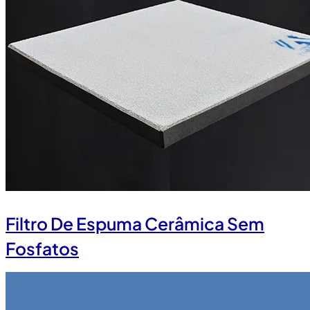
Filtro De Espuma Cerâmica Sem
Fosfatos