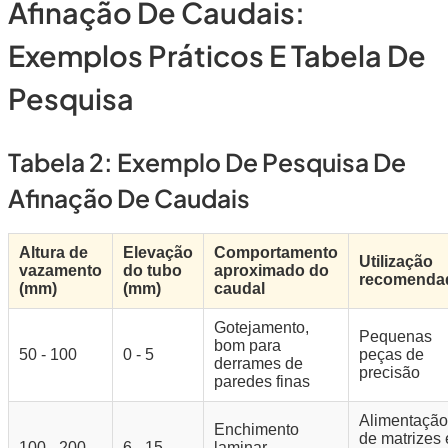
Afinação De Caudais:
Exemplos Práticos E Tabela De
Pesquisa
Tabela 2: Exemplo De Pesquisa De
Afinação De Caudais
Altura de
Elevação
Comportamento
Utilização
vazamento
do tubo
aproximado do
recomenda
(mm)
(mm)
caudal
Gotejamento,
Pequenas
bom para
50 - 100
0 - 5
peças de
derrames de
precisão
paredes finas
Alimentação
Enchimento
de matrizes 
100 - 200
6 - 15
laminar