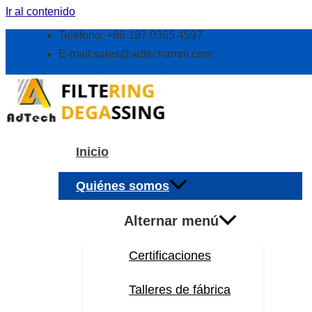
Ir al contenido
Teléfono: +86 187 0365 4597
E-mail:
sales@adtechamm.com
Inicio
Quiénes somos
Alternar menú
Certificaciones
Talleres de fábrica