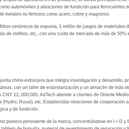
como automóviles y aleaciones de fundición para ferrocarriles d
 de metales no ferrosos como acero, cobre y magnesio.
ltros cerámicos de espuma, 1 millón de juegos de materiales d
olada de rodillos, etc., con una cuota de mercado de más de 50%
nta chino-extranjera que integra investigación y desarrollo, pr
eas, con un taller de estandarización y un almacén de más de 
es CNY 12, 000,000. AdTech atiende a clientes de Oriente Med
a (Hydro, Rusal), etc. Establecidas relaciones de cooperación 
gica y de fundición.
pionera persistente de la marca, concentrándose en I + D y fab
 tablero de boquilla, material de revestimiento de reparación y 