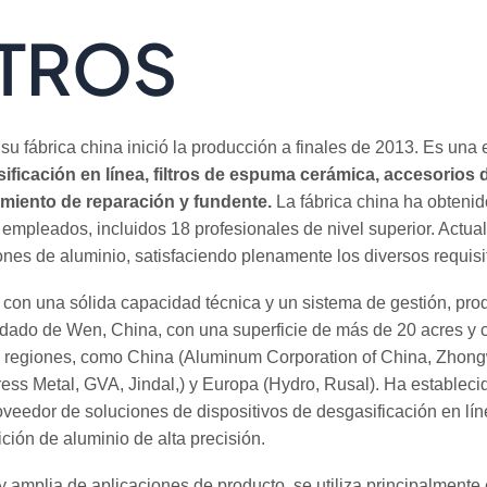
TROS
su fábrica china inició la producción a finales de 2013. Es una 
ificación en línea, filtros de espuma cerámica, accesorios 
miento de reparación y fundente.
La fábrica china ha obtenid
mpleados, incluidos 18 profesionales de nivel superior. Actualm
ones de aluminio, satisfaciendo plenamente los diversos requisi
on una sólida capacidad técnica y un sistema de gestión, produc
ondado de Wen, China, con una superficie de más de 20 acres y 
y regiones, como China (Aluminum Corporation of China, Zhon
ess Metal, GVA, Jindal,) y Europa (Hydro, Rusal). Ha establec
edor de soluciones de dispositivos de desgasificación en línea 
ción de aluminio de alta precisión.
 amplia de aplicaciones de producto, se utiliza principalmente