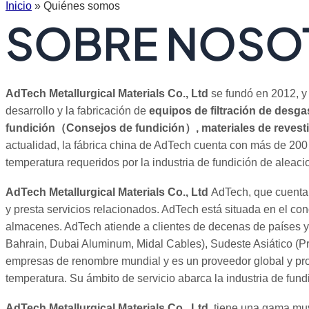
Inicio
»
Quiénes somos
SOBRE NOSO
AdTech Metallurgical Materials Co., Ltd
se fundó en 2012, y 
desarrollo y la fabricación de
equipos de filtración de desgas
fundición（Consejos de fundición）, materiales de revesti
actualidad, la fábrica china de AdTech cuenta con más de 200 e
temperatura requeridos por la industria de fundición de aleaci
AdTech Metallurgical Materials Co., Ltd
AdTech, que cuenta c
y presta servicios relacionados. AdTech está situada en el c
almacenes. AdTech atiende a clientes de decenas de países 
Bahrain, Dubai Aluminum, Midal Cables), Sudeste Asiático (Pr
empresas de renombre mundial y es un proveedor global y prove
temperatura. Su ámbito de servicio abarca la industria de fundi
AdTech Metallurgical Materials Co., Ltd
. tiene una gama muy