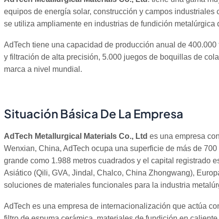
equipos de energía solar, construcción y campos industriales 
se utiliza ampliamente en industrias de fundición metalúrgica
AdTech tiene una capacidad de producción anual de 400.000 fi
y filtración de alta precisión, 5.000 juegos de boquillas de c
marca a nivel mundial.
Situación Básica De La Empresa
AdTech Metallurgical Materials Co., Ltd
es una empresa conju
Wenxian, China, AdTech ocupa una superficie de más de 700 ár
grande como 1.988 metros cuadrados y el capital registrado 
Asiático (Qili, GVA, Jindal, Chalco, China Zhongwang), Europ
soluciones de materiales funcionales para la industria metalúr
AdTech es una empresa de internacionalización que actúa como 
filtro de espuma cerámica, materiales de fundición en caliente,