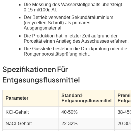
Die Messung des Wasserstoffgehalts übersteigt
0,15 ml/100g Al.
Der Betrieb verwendet Sekundäraluminium
(recycelten Schrott) als primäres
Ausgangsmaterial.
Die Produktion hat in letzter Zeit aufgrund der
Porosität einen Anstieg des Ausschusses erfahren.
Die Gussteile bestehen die Druckprüfung oder die
Röntgenporositätsprüfung nicht.
Spezifikationen Für
Entgasungsflussmittel
Standard-
Prem
Parameter
Entgasungsflussmittel
Entga
KCl-Gehalt
40-50%
38-45
NaCl-Gehalt
22-32%
20-30