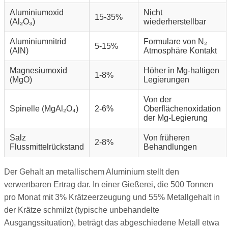
Aluminiumoxid
Nicht
15-35%
(Al₂O₃)
wiederherstellbar
Aluminiumnitrid
Formulare von N₂
5-15%
(AlN)
Atmosphäre Kontakt
Magnesiumoxid
Höher in Mg-haltigen
1-8%
(MgO)
Legierungen
Von der
Spinelle (MgAl₂O₄)
2-6%
Oberflächenoxidation
der Mg-Legierung
Salz
Von früheren
2-8%
Flussmittelrückstand
Behandlungen
Der Gehalt an metallischem Aluminium stellt den
verwertbaren Ertrag dar. In einer Gießerei, die 500 Tonnen
pro Monat mit 3% Krätzeerzeugung und 55% Metallgehalt in
der Krätze schmilzt (typische unbehandelte
Ausgangssituation), beträgt das abgeschiedene Metall etwa