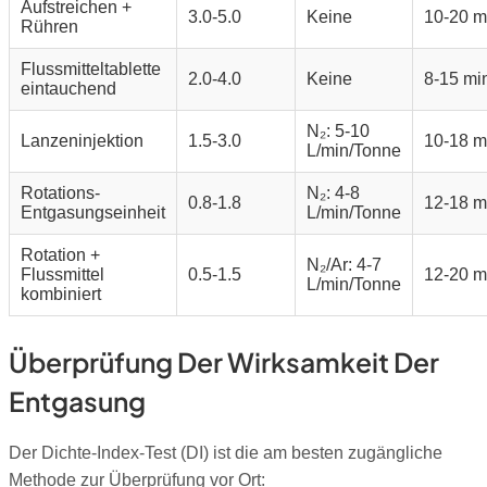
Aufstreichen +
3.0-5.0
Keine
10-20 m
Rühren
Flussmitteltablette
2.0-4.0
Keine
8-15 mi
eintauchend
N₂: 5-10
Lanzeninjektion
1.5-3.0
10-18 m
L/min/Tonne
Rotations-
N₂: 4-8
0.8-1.8
12-18 m
Entgasungseinheit
L/min/Tonne
Rotation +
N₂/Ar: 4-7
Flussmittel
0.5-1.5
12-20 m
L/min/Tonne
kombiniert
Überprüfung Der Wirksamkeit Der
Entgasung
Der Dichte-Index-Test (DI) ist die am besten zugängliche
Methode zur Überprüfung vor Ort: