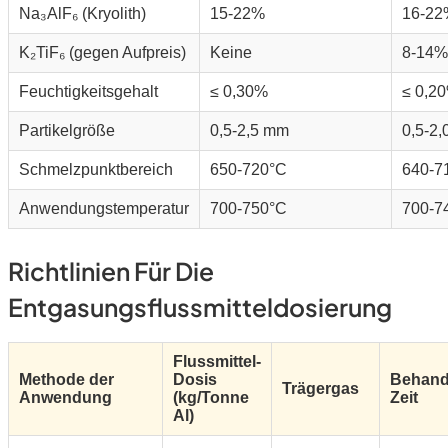
Na₃AlF₆ (Kryolith)
15-22%
16-22
K₂TiF₆ (gegen Aufpreis)
Keine
8-14%
Feuchtigkeitsgehalt
≤ 0,30%
≤ 0,2
Partikelgröße
0,5-2,5 mm
0,5-2
Schmelzpunktbereich
650-720°C
640-7
Anwendungstemperatur
700-750°C
700-7
Richtlinien Für Die
Entgasungsflussmitteldosierung
Flussmittel-
Methode der
Dosis
Behand
Trägergas
Anwendung
(kg/Tonne
Zeit
Al)