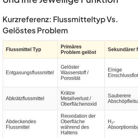
Kurzreferenz: Flussmitteltyp Vs.
Gelöstes Problem
Primäres
Flussmittel Typ
Sekundärer 
Problem gelöst
Gelöster
Einige
Entgasungsflussmittel
Wasserstoff /
Einschlussflo
Porosität
Krätze
Sauberere
Abkrätzflussmittel
Metallverlust /
Abschöpfleit
Oberflächenoxid
Reoxidation der
Abdeckendes
Oberfläche
H₂-
Flussmittel
während des
Absorptionsba
Haltens