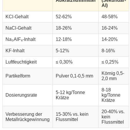
Abkrätzflussmittel
(Sekundär-
Al)
KCl-Gehalt
52-62%
48-58%
NaCl-Gehalt
18-26%
16-24%
Na₃AlF₆-Inhalt
12-18%
14-20%
KF-Inhalt
5-12%
8-16%
Luftfeuchtigkeit
≤ 0,30%
≤ 0,25%
Körnig 0,5-
Partikelform
Pulver 0,1-0,5 mm
2,0 mm
8-18
5-12 kg/Tonne
Dosierungsrate
kg/Tonne
Krätze
Krätze
20-40% vs.
Verbesserung der
15-30% vs. kein
kein
Metallrückgewinnung
Flussmittel
Flussmittel