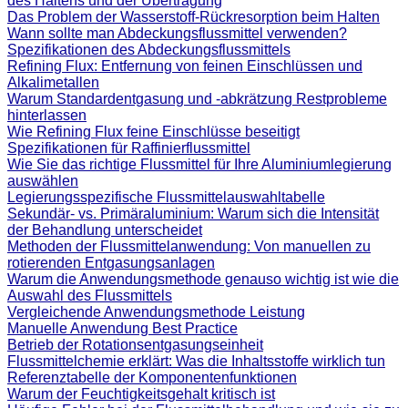
des Haltens und der Übertragung
Das Problem der Wasserstoff-Rückresorption beim Halten
Wann sollte man Abdeckungsflussmittel verwenden?
Spezifikationen des Abdeckungsflussmittels
Refining Flux: Entfernung von feinen Einschlüssen und
Alkalimetallen
Warum Standardentgasung und -abkrätzung Restprobleme
hinterlassen
Wie Refining Flux feine Einschlüsse beseitigt
Spezifikationen für Raffinierflussmittel
Wie Sie das richtige Flussmittel für Ihre Aluminiumlegierung
auswählen
Legierungsspezifische Flussmittelauswahltabelle
Sekundär- vs. Primäraluminium: Warum sich die Intensität
der Behandlung unterscheidet
Methoden der Flussmittelanwendung: Von manuellen zu
rotierenden Entgasungsanlagen
Warum die Anwendungsmethode genauso wichtig ist wie die
Auswahl des Flussmittels
Vergleichende Anwendungsmethode Leistung
Manuelle Anwendung Best Practice
Betrieb der Rotationsentgasungseinheit
Flussmittelchemie erklärt: Was die Inhaltsstoffe wirklich tun
Referenztabelle der Komponentenfunktionen
Warum der Feuchtigkeitsgehalt kritisch ist