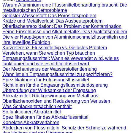
Warum Aluminium eine Flussmittelbehandlung braucht: Die
metallurgischen Kernprobleme
Gelöster Wasserstoff: Das Porositätsproblem
Krätze und Metallverlust: Das Ausbeuteproblem
Oberflächenreoxidation: Das Problem der Kontamination
Feine Einschlüsse und Alkalimetalle: Das Qualitätsproblem
Die vier Haupttypen von Aluminiumschmelzflussmitteln und
ihre jeweilige Funktion
Kurzreferenz: Flussmitteltyp vs. Gelöstes Problem
Verstehen, wann Sie welchen Typ brauchen
Entgasungsflussmittel: Wann es verwendet wird, wie es
funktioniert und wie es richtig dosiert wird
Der Mechanismus der Wasserstoffentfernung
Wann ist ein Entgasungsflussmittel zu spezifizieren?
Spezifikationen für Entgasungsflussmittel
Richtlinien für die Entgasungsflussmitteldosierung
Überprüfung der Wirksamkeit der Entgasung
Abkrätzmittel: Rückgewinnung von Metall aus
Oberflächenoxiden und Reduzierung von Verlusten
Was Schlacke tatsächlich enthält
So funktioniert Abkrätzmittel
Spezifikationen für das Abkrätzflussmittel
Korrektes Abkrätzverfahren
Abdecken von Flussmitteln: Schutz der Schmelze während