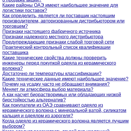
Какие районы ОАЭ имеют наибольшее значение для
логистики поставок?
Как определить, является ли поставщик настоящим
производителем, авторизованным дистрибьютором или
торговцем?
Признаки настоящего фабричного источника
Признаки надежного местного дистрибьютора
Предупреждающие признаки слабой торговой сети
Практический контрольный список квалификации
поставщика
Какие технические свойства должны проверить
инженеры перед покупкой одеяла из керамического
волокна?
Достаточно ли температуры классификации?
Какие технические данные имеют наибольшее значение?
Почему на усадку часто не обращают внимания?
Меняет ли атмосфера выбор материала?
А как насчет биорастворимых или обладающих низкой
биостойкостью альтернатив?
Как покупатели из ОАЭ сравнивают одеяло из
керамического волокна с минеральной ватой, силикатом
кальция и одеялом из аэрогеля?
Когда одеяло из керамического волокна является лучшим
выбором?