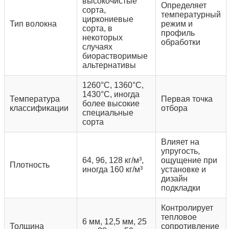
высокочистые
Определяет
сорта,
температурный
циркониевые
Тип волокна
режим и
сорта, в
профиль
некоторых
обработки
случаях
биорастворимые
альтернативы
1260°C, 1360°C,
1430°C, иногда
Температура
Первая точка
более высокие
классификации
отбора
специальные
сорта
Влияет на
упругость,
64, 96, 128 кг/м³,
ощущение при
Плотность
иногда 160 кг/м³
установке и
дизайн
подкладки
Контролирует
тепловое
6 мм, 12,5 мм, 25
Толщина
сопротивление