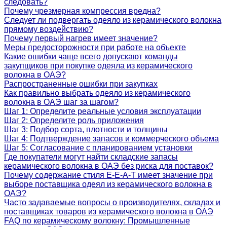
следовать?
Почему чрезмерная компрессия вредна?
Следует ли подвергать одеяло из керамического волокна
прямому воздействию?
Почему первый нагрев имеет значение?
Меры предосторожности при работе на объекте
Какие ошибки чаще всего допускают команды
закупщиков при покупке одеяла из керамического
волокна в ОАЭ?
Распространенные ошибки при закупках
Как правильно выбрать одеяло из керамического
волокна в ОАЭ шаг за шагом?
Шаг 1: Определите реальные условия эксплуатации
Шаг 2: Определите роль приложения
Шаг 3: Подбор сорта, плотности и толщины
Шаг 4: Подтверждение запасов и коммерческого объема
Шаг 5: Согласование с планированием установки
Где покупатели могут найти складские запасы
керамического волокна в ОАЭ без риска для поставок?
Почему содержание стиля E-E-A-T имеет значение при
выборе поставщика одеял из керамического волокна в
ОАЭ?
Часто задаваемые вопросы о производителях, складах и
поставщиках товаров из керамического волокна в ОАЭ
FAQ по керамическому волокну: Промышленные