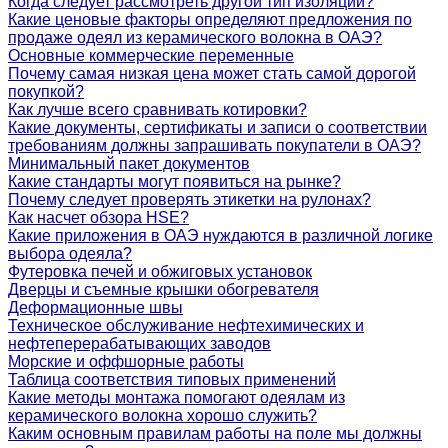
Когда следует рассмотреть другой тип изоляции?
Какие ценовые факторы определяют предложения по
продаже одеял из керамического волокна в ОАЭ?
Основные коммерческие переменные
Почему самая низкая цена может стать самой дорогой
покупкой?
Как лучше всего сравнивать котировки?
Какие документы, сертификаты и записи о соответствии
требованиям должны запрашивать покупатели в ОАЭ?
Минимальный пакет документов
Какие стандарты могут появиться на рынке?
Почему следует проверять этикетки на рулонах?
Как насчет обзора HSE?
Какие приложения в ОАЭ нуждаются в различной логике
выбора одеяла?
Футеровка печей и обжиговых установок
Дверцы и съемные крышки обогревателя
Деформационные швы
Техническое обслуживание нефтехимических и
нефтеперерабатывающих заводов
Морские и оффшорные работы
Таблица соответствия типовых применений
Какие методы монтажа помогают одеялам из
керамического волокна хорошо служить?
Каким основным правилам работы на поле мы должны