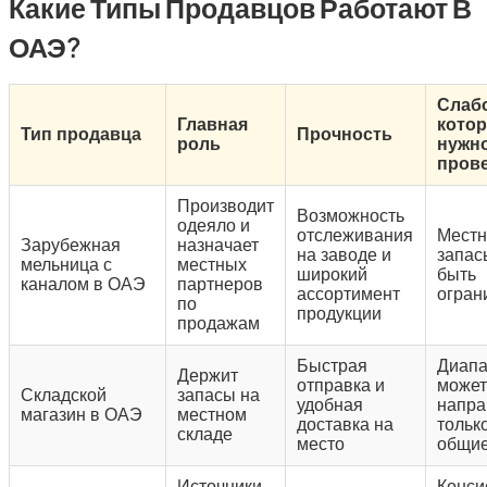
Какие Типы Продавцов Работают В
ОАЭ?
Слабо
Главная
кото
Тип продавца
Прочность
роль
нужн
пров
Производит
Возможность
одеяло и
отслеживания
Мест
Зарубежная
назначает
на заводе и
запас
мельница с
местных
широкий
быть
каналом в ОАЭ
партнеров
ассортимент
огран
по
продукции
продажам
Быстрая
Диапа
Держит
отправка и
может
Складской
запасы на
удобная
напра
магазин в ОАЭ
местном
доставка на
тольк
складе
место
общие
Источники
Конси