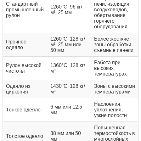
Стандартный
печи, изоляция
1260°C, 96 кг/
промышленный
воздуховодов,
м³, 25 мм
рулон
обертывание
горячего
оборудования
1260°C, 128 кг/
Более жесткие
Прочное
м³, 25 мм или
зоны обработки,
одеяло
50 мм
съемные панели
Работа при
Рулон высокой
1360°C, 128 кг/
высоких
чистоты
м³
температурах
Одеяло из
1430°C, 128 кг/
Зоны с высокими
циркония
м³
температурами
Наслоения,
6 мм или 12,5
Тонкое одеяло
уплотнения,
мм
узкие полости
Повышенная
38 мм или 50
термостойкость в
Толстое одеяло
мм
многослойных