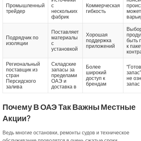
Промышленный
с
Коммерческая
проис
трейдер
нескольких
гибкость
может
фабрик
варьи
Выбо
Поставляет
Хорошая
проду
Подрядчик по
материалы
поддержка
быть 
изоляции
с
приложений
к паке
установкой
контр
Региональный
Складские
Более
“Гото
поставщик из
запасы за
широкий
запас
стран
пределами
доступ к
не оз
Персидского
ОАЭ и
брендам
запас
залива
доставка в
Почему В ОАЭ Так Важны Местные
Акции?
Ведь многие остановки, ремонты судов и техническое
обслуживание проводятся в очень сжатые сроки.