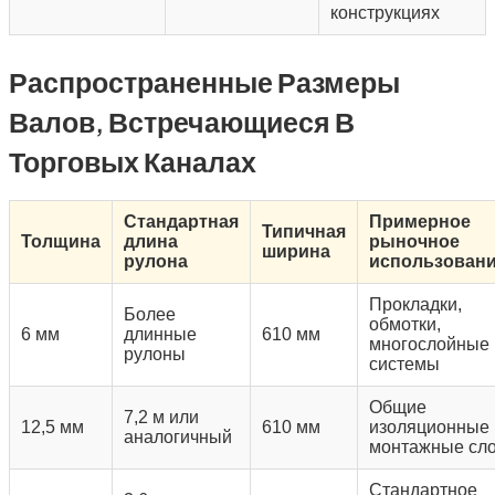
конструкциях
Распространенные Размеры
Валов, Встречающиеся В
Торговых Каналах
Стандартная
Примерное
Типичная
Толщина
длина
рыночное
ширина
рулона
использован
Прокладки,
Более
обмотки,
6 мм
длинные
610 мм
многослойные
рулоны
системы
Общие
7,2 м или
12,5 мм
610 мм
изоляционные 
аналогичный
монтажные сл
Стандартное