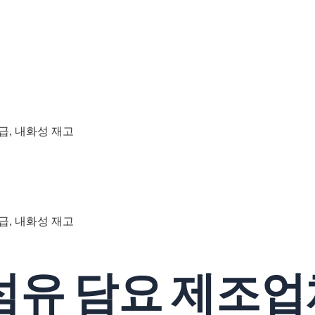
급, 내화성 재고
급, 내화성 재고
섬유 담요 제조업