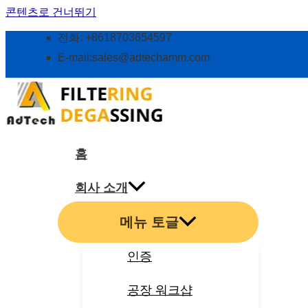
콘텐츠로 건너뛰기
전화: +8618703654597
E-mail:
sales@adtechamm.com
홈
회사 소개
메뉴 토글
인증
공장 워크샵