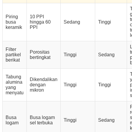
g
Piring
10 PPI
busa
hingga 60
Sedang
Tinggi
keramik
PPI
Filter
Porositas
t
partikel
Tinggi
Sedang
bertingkat
berikat
Tabung
Dikendalikan
alumina
dengan
Tinggi
Tinggi
yang
mikron
menyatu
Busa
Busa logam
s
Tinggi
Sedang
logam
sel terbuka