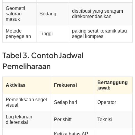
Geometri
distribusi yang seragam
saluran
Sedang
direkomendasikan
masuk
Metode
paking serat keramik atau
Tinggi
penyegelan
segel kompresi
Tabel 3. Contoh Jadwal
Pemeliharaan
Bertanggung
Aktivitas
Frekuensi
jawab
Pemeriksaan segel
Setiap hari
Operator
visual
Log tekanan
Per shift
Teknisi
diferensial
Ketika batas ΔP