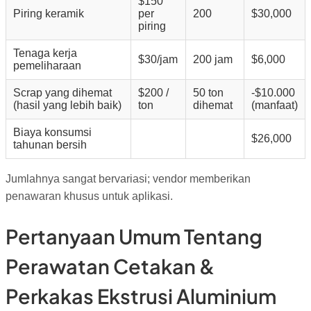
$150
Piring keramik
per
200
$30,000
piring
Tenaga kerja
$30/jam
200 jam
$6,000
pemeliharaan
Scrap yang dihemat
$200 /
50 ton
-$10.000
(hasil yang lebih baik)
ton
dihemat
(manfaat)
Biaya konsumsi
$26,000
tahunan bersih
Jumlahnya sangat bervariasi; vendor memberikan
penawaran khusus untuk aplikasi.
Pertanyaan Umum Tentang
Perawatan Cetakan &
Perkakas Ekstrusi Aluminium