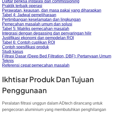
Daftar periksa instalasi dan commissioning
Praktik terbaik operasi
Perawatan, keausan, dan masa pakai yang diharapkan
Tabel 4: Jadwal pemeliharaan
Pertimbangan keselamatan dan lingkungan
Pemecahan masalah umum dan solusi
Tabel 5: Matriks pemecahan masalah
Integrasi dengan degassing dan penyaringan hilir
Justifikasi ekonomi dan pemodelan ROI
Tabel 6: Contoh cuplikan ROI
Contoh spesifikasi produk
Studi kasus
Filtrasi Dasar (Deep Bed Filtration, DBF): Pertanyaan Umum
Teknis
Referensi cepat pemecahan masalah
Ikhtisar Produk Dan Tujuan
Penggunaan
Peralatan filtrasi unggun dalam ADtech dirancang untuk
pengecoran aluminium yang membutuhkan penghilangan