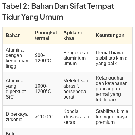
Tabel 2: Bahan Dan Sifat Tempat
Tidur Yang Umum
Peringkat
Aplikasi
Bahan
Keuntungan
termal
khas
Alumina
Pengecoran
Hemat biaya,
dengan
900-
aluminium
stabilitas kimia
kemurnian
1200°C
umum
yang baik
tinggi
Ketangguhan
Alumina
Melelehkan
dan ketahanan
yang
1000-
abrasif,
guncangan
diperkuat
1200°C
bersepeda
termal yang
SiC
berat
lebih baik
Kondisi
Stabilitas kimia
Diperkaya
>1100°C
khusus atau
tertinggi, biaya
zirkonia
keras
premium
Bulu