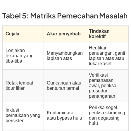
Tabel 5: Matriks Pemecahan Masalah
Tindakan
Gejala
Akar penyebab
korektif
Hentikan
Lonjakan
Menyambungkan
penuangan, ganti
tekanan yang
lapisan atas
lapisan atas atau
tiba-tiba
tukar kaset
Verifikasi
pemanasan
Retak tempat
Guncangan atau
awal, periksa
tidur filter
benturan termal
prosedur
penanganan
Periksa segel,
Inklusi
Kontaminasi
periksa skimming
permukaan yang
atau bypass hulu
dan degassing
persisten
hulu