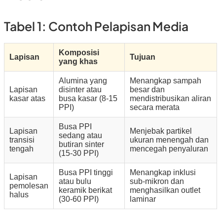
Tabel 1: Contoh Pelapisan Media
Komposisi
Lapisan
Tujuan
yang khas
Alumina yang
Menangkap sampah
Lapisan
disinter atau
besar dan
kasar atas
busa kasar (8-15
mendistribusikan aliran
PPI)
secara merata
Busa PPI
Lapisan
Menjebak partikel
sedang atau
transisi
ukuran menengah dan
butiran sinter
tengah
mencegah penyaluran
(15-30 PPI)
Busa PPI tinggi
Menangkap inklusi
Lapisan
atau bulu
sub-mikron dan
pemolesan
keramik berikat
menghasilkan outlet
halus
(30-60 PPI)
laminar