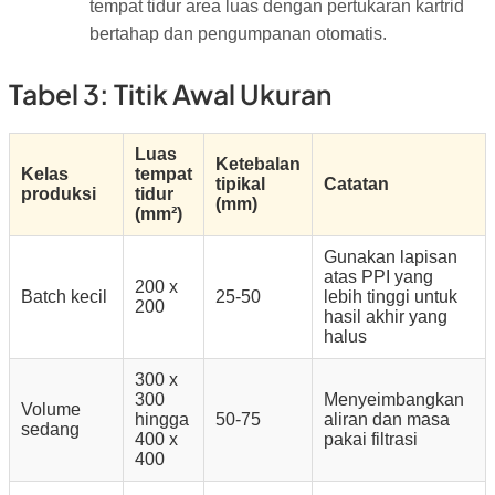
tempat tidur area luas dengan pertukaran kartrid
bertahap dan pengumpanan otomatis.
Tabel 3: Titik Awal Ukuran
Luas
Ketebalan
Kelas
tempat
tipikal
Catatan
produksi
tidur
(mm)
(mm²)
Gunakan lapisan
atas PPI yang
200 x
Batch kecil
25-50
lebih tinggi untuk
200
hasil akhir yang
halus
300 x
300
Menyeimbangkan
Volume
hingga
50-75
aliran dan masa
sedang
400 x
pakai filtrasi
400