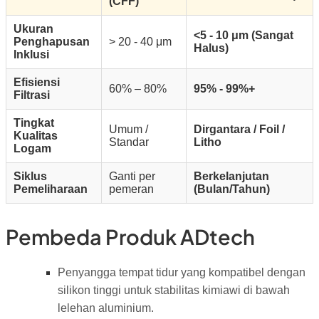
(CFF)
Ukuran
<5 - 10 μm (Sangat
Penghapusan
> 20 - 40 μm
Halus)
Inklusi
Efisiensi
60% – 80%
95% - 99%+
Filtrasi
Tingkat
Umum /
Dirgantara / Foil /
Kualitas
Standar
Litho
Logam
Siklus
Ganti per
Berkelanjutan
Pemeliharaan
pemeran
(Bulan/Tahun)
Pembeda Produk ADtech
Penyangga tempat tidur yang kompatibel dengan
silikon tinggi untuk stabilitas kimiawi di bawah
lelehan aluminium.