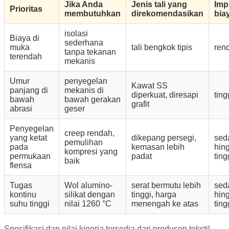
Jika Anda
Jenis tali yang
Imp
Prioritas
membutuhkan
direkomendasikan
bia
isolasi
Biaya di
sederhana
muka
tali bengkok tipis
ren
tanpa tekanan
terendah
mekanis
Umur
penyegelan
Kawat SS
panjang di
mekanis di
diperkuat, diresapi
ting
bawah
bawah gerakan
grafit
abrasi
geser
Penyegelan
creep rendah,
yang ketat
dikepang persegi,
sed
pemulihan
pada
kemasan lebih
hin
kompresi yang
permukaan
padat
ting
baik
flensa
Tugas
Wol alumino-
serat bermutu lebih
sed
kontinu
silikat dengan
tinggi, harga
hin
suhu tinggi
nilai 1260 °C
menengah ke atas
ting
Spesifikasi dan nilai kinerja tersedia dari produsen tekstil