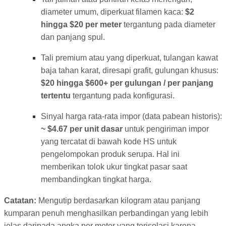
diameter umum, diperkuat filamen kaca:
$2
hingga $20 per meter
tergantung pada diameter
dan panjang spul.
Tali premium atau yang diperkuat, tulangan kawat
baja tahan karat, diresapi grafit, gulungan khusus:
$20 hingga $600+ per gulungan / per panjang
tertentu
tergantung pada konfigurasi.
Sinyal harga rata-rata impor (data pabean historis):
~ $4.67 per unit dasar
untuk pengiriman impor
yang tercatat di bawah kode HS untuk
pengelompokan produk serupa. Hal ini
memberikan tolok ukur tingkat pasar saat
membandingkan tingkat harga.
Catatan:
Mengutip berdasarkan kilogram atau panjang
kumparan penuh menghasilkan perbandingan yang lebih
jelas daripada angka per meter yang terisolasi karena