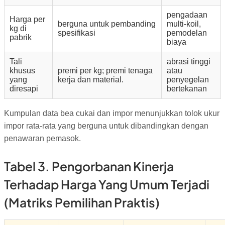
pengadaan
Harga per
berguna untuk pembanding
multi-koil,
kg di
spesifikasi
pemodelan
pabrik
biaya
Tali
abrasi tinggi
khusus
premi per kg; premi tenaga
atau
yang
kerja dan material.
penyegelan
diresapi
bertekanan
Kumpulan data bea cukai dan impor menunjukkan tolok ukur
impor rata-rata yang berguna untuk dibandingkan dengan
penawaran pemasok.
Tabel 3. Pengorbanan Kinerja
Terhadap Harga Yang Umum Terjadi
(matriks Pemilihan Praktis)