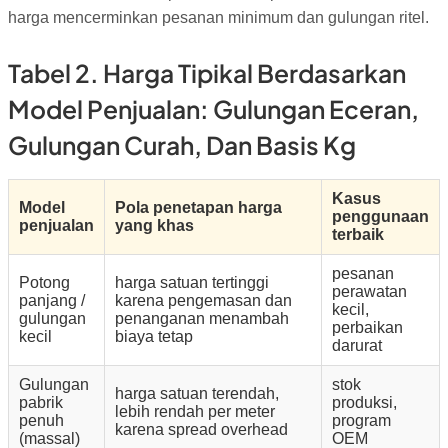
harga mencerminkan pesanan minimum dan gulungan ritel.
Tabel 2. Harga Tipikal Berdasarkan
Model Penjualan: Gulungan Eceran,
Gulungan Curah, Dan Basis Kg
Kasus
Model
Pola penetapan harga
penggunaan
penjualan
yang khas
terbaik
pesanan
Potong
harga satuan tertinggi
perawatan
panjang /
karena pengemasan dan
kecil,
gulungan
penanganan menambah
perbaikan
kecil
biaya tetap
darurat
Gulungan
stok
harga satuan terendah,
pabrik
produksi,
lebih rendah per meter
penuh
program
karena spread overhead
(massal)
OEM