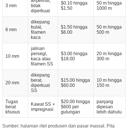
terpelintir,
$0.10 hingga
50 m hingga
3 mm
tidak
$1.50
1000 m
diperkuat
dikepang
bulat,
$1.50 hingga
50 m hingga
6 mm
filamen
$6.00
500 m
kaca
jalinan
persegi,
$3.00 hingga
20 m hingga
10 mm
kaca atau
$18.00
300 m
filamen SS
dikepang
berat,
$15.00 hingga
10 m hingga
20 mm
diperkuat
$60.00
150 m
SS
Tugas
$20.00 hingga
panjang
Kawat SS +
berat
$600 per
dipesan
impregnasi
khusus
gulungan
lebih dahulu
Sumber: halaman ritel produsen dan pasar massal. Pita