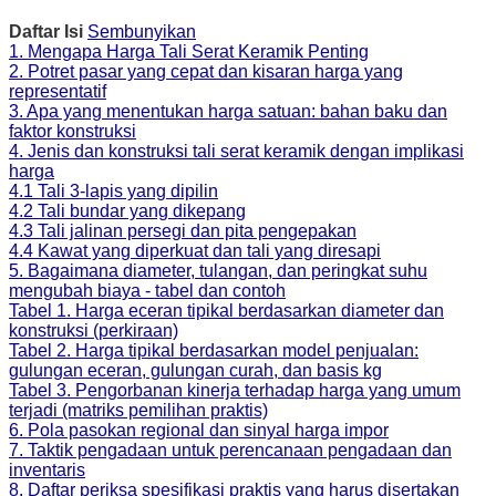
Daftar Isi
Sembunyikan
1. Mengapa Harga Tali Serat Keramik Penting
2. Potret pasar yang cepat dan kisaran harga yang
representatif
3. Apa yang menentukan harga satuan: bahan baku dan
faktor konstruksi
4. Jenis dan konstruksi tali serat keramik dengan implikasi
harga
4.1 Tali 3-lapis yang dipilin
4.2 Tali bundar yang dikepang
4.3 Tali jalinan persegi dan pita pengepakan
4.4 Kawat yang diperkuat dan tali yang diresapi
5. Bagaimana diameter, tulangan, dan peringkat suhu
mengubah biaya - tabel dan contoh
Tabel 1. Harga eceran tipikal berdasarkan diameter dan
konstruksi (perkiraan)
Tabel 2. Harga tipikal berdasarkan model penjualan:
gulungan eceran, gulungan curah, dan basis kg
Tabel 3. Pengorbanan kinerja terhadap harga yang umum
terjadi (matriks pemilihan praktis)
6. Pola pasokan regional dan sinyal harga impor
7. Taktik pengadaan untuk perencanaan pengadaan dan
inventaris
8. Daftar periksa spesifikasi praktis yang harus disertakan