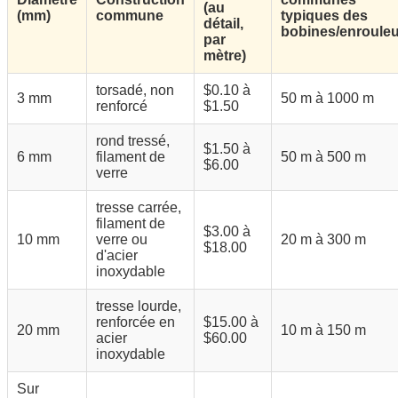
(au
(mm)
commune
typiques des
détail,
bobines/enroule
par
mètre)
torsadé, non
$0.10 à
3 mm
50 m à 1000 m
renforcé
$1.50
rond tressé,
$1.50 à
6 mm
filament de
50 m à 500 m
$6.00
verre
tresse carrée,
filament de
$3.00 à
10 mm
verre ou
20 m à 300 m
$18.00
d'acier
inoxydable
tresse lourde,
renforcée en
$15.00 à
20 mm
10 m à 150 m
acier
$60.00
inoxydable
Sur