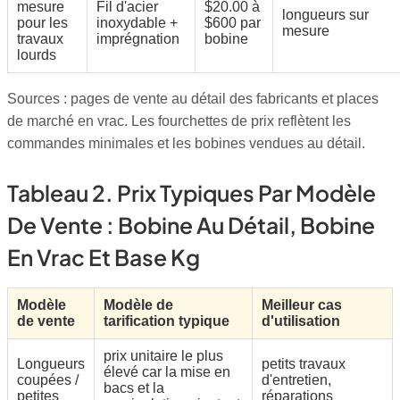
mesure
Fil d'acier
$20.00 à
longueurs sur
pour les
inoxydable +
$600 par
mesure
travaux
imprégnation
bobine
lourds
Sources : pages de vente au détail des fabricants et places
de marché en vrac. Les fourchettes de prix reflètent les
commandes minimales et les bobines vendues au détail.
Tableau 2. Prix Typiques Par Modèle
De Vente : Bobine Au Détail, Bobine
En Vrac Et Base Kg
Modèle
Modèle de
Meilleur cas
de vente
tarification typique
d'utilisation
prix unitaire le plus
Longueurs
petits travaux
élevé car la mise en
coupées /
d'entretien,
bacs et la
petites
réparations