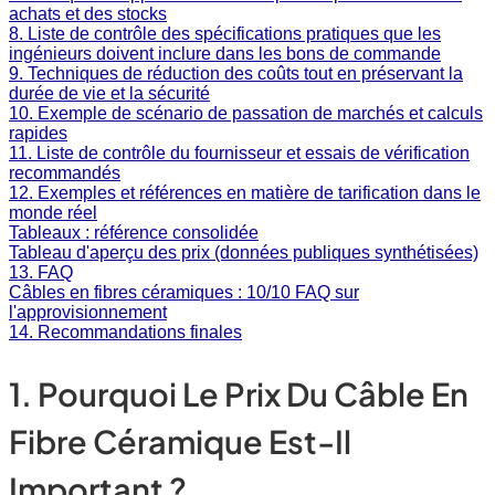
achats et des stocks
8. Liste de contrôle des spécifications pratiques que les
ingénieurs doivent inclure dans les bons de commande
9. Techniques de réduction des coûts tout en préservant la
durée de vie et la sécurité
10. Exemple de scénario de passation de marchés et calculs
rapides
11. Liste de contrôle du fournisseur et essais de vérification
recommandés
12. Exemples et références en matière de tarification dans le
monde réel
Tableaux : référence consolidée
Tableau d'aperçu des prix (données publiques synthétisées)
13. FAQ
Câbles en fibres céramiques : 10/10 FAQ sur
l'approvisionnement
14. Recommandations finales
1. Pourquoi Le Prix Du Câble En
Fibre Céramique Est-Il
Important ?