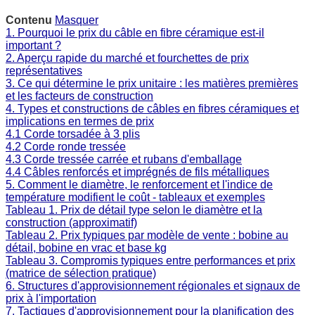
Contenu
Masquer
1. Pourquoi le prix du câble en fibre céramique est-il
important ?
2. Aperçu rapide du marché et fourchettes de prix
représentatives
3. Ce qui détermine le prix unitaire : les matières premières
et les facteurs de construction
4. Types et constructions de câbles en fibres céramiques et
implications en termes de prix
4.1 Corde torsadée à 3 plis
4.2 Corde ronde tressée
4.3 Corde tressée carrée et rubans d'emballage
4.4 Câbles renforcés et imprégnés de fils métalliques
5. Comment le diamètre, le renforcement et l'indice de
température modifient le coût - tableaux et exemples
Tableau 1. Prix de détail type selon le diamètre et la
construction (approximatif)
Tableau 2. Prix typiques par modèle de vente : bobine au
détail, bobine en vrac et base kg
Tableau 3. Compromis typiques entre performances et prix
(matrice de sélection pratique)
6. Structures d'approvisionnement régionales et signaux de
prix à l'importation
7. Tactiques d'approvisionnement pour la planification des