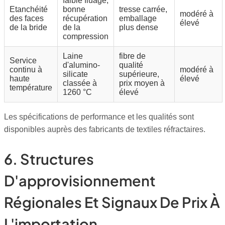
faible fluage,
Etanchéité
bonne
tresse carrée,
modéré à
des faces
récupération
emballage
élevé
de la bride
de la
plus dense
compression
Laine
fibre de
Service
d'alumino-
qualité
continu à
modéré à
silicate
supérieure,
haute
élevé
classée à
prix moyen à
température
1260 °C
élevé
Les spécifications de performance et les qualités sont
disponibles auprès des fabricants de textiles réfractaires.
6. Structures
D'approvisionnement
Régionales Et Signaux De Prix À
L'importation