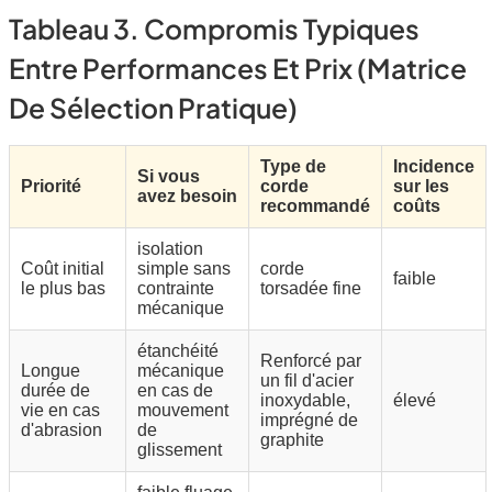
Tableau 3. Compromis Typiques
Entre Performances Et Prix (matrice
De Sélection Pratique)
Type de
Incidence
Si vous
Priorité
corde
sur les
avez besoin
recommandé
coûts
isolation
Coût initial
simple sans
corde
faible
le plus bas
contrainte
torsadée fine
mécanique
étanchéité
Renforcé par
Longue
mécanique
un fil d'acier
durée de
en cas de
inoxydable,
élevé
vie en cas
mouvement
imprégné de
d'abrasion
de
graphite
glissement