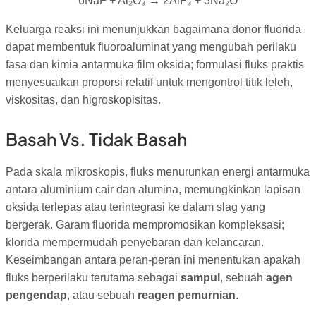
6NaF + Al₂O₃ → 2AlF₃ + 3Na₂O
Keluarga reaksi ini menunjukkan bagaimana donor fluorida
dapat membentuk fluoroaluminat yang mengubah perilaku
fasa dan kimia antarmuka film oksida; formulasi fluks praktis
menyesuaikan proporsi relatif untuk mengontrol titik leleh,
viskositas, dan higroskopisitas.
Basah Vs. Tidak Basah
Pada skala mikroskopis, fluks menurunkan energi antarmuka
antara aluminium cair dan alumina, memungkinkan lapisan
oksida terlepas atau terintegrasi ke dalam slag yang
bergerak. Garam fluorida mempromosikan kompleksasi;
klorida mempermudah penyebaran dan kelancaran.
Keseimbangan antara peran-peran ini menentukan apakah
fluks berperilaku terutama sebagai
sampul
, sebuah
agen
pengendap
, atau sebuah
reagen pemurnian
.