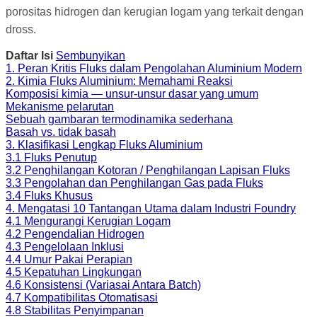
porositas hidrogen dan kerugian logam yang terkait dengan
dross.
Daftar Isi
Sembunyikan
1. Peran Kritis Fluks dalam Pengolahan Aluminium Modern
2. Kimia Fluks Aluminium: Memahami Reaksi
Komposisi kimia — unsur-unsur dasar yang umum
Mekanisme pelarutan
Sebuah gambaran termodinamika sederhana
Basah vs. tidak basah
3. Klasifikasi Lengkap Fluks Aluminium
3.1 Fluks Penutup
3.2 Penghilangan Kotoran / Penghilangan Lapisan Fluks
3.3 Pengolahan dan Penghilangan Gas pada Fluks
3.4 Fluks Khusus
4. Mengatasi 10 Tantangan Utama dalam Industri Foundry
4.1 Mengurangi Kerugian Logam
4.2 Pengendalian Hidrogen
4.3 Pengelolaan Inklusi
4.4 Umur Pakai Perapian
4.5 Kepatuhan Lingkungan
4.6 Konsistensi (Variasai Antara Batch)
4.7 Kompatibilitas Otomatisasi
4.8 Stabilitas Penyimpanan