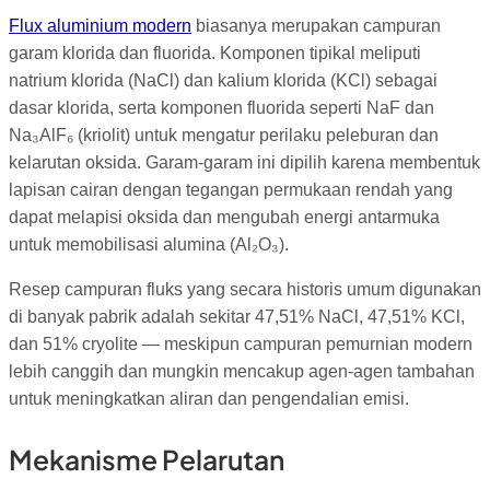
Flux aluminium modern
biasanya merupakan campuran
garam klorida dan fluorida. Komponen tipikal meliputi
natrium klorida (NaCl) dan kalium klorida (KCl) sebagai
dasar klorida, serta komponen fluorida seperti NaF dan
Na₃AlF₆ (kriolit) untuk mengatur perilaku peleburan dan
kelarutan oksida. Garam-garam ini dipilih karena membentuk
lapisan cairan dengan tegangan permukaan rendah yang
dapat melapisi oksida dan mengubah energi antarmuka
untuk memobilisasi alumina (Al₂O₃).
Resep campuran fluks yang secara historis umum digunakan
di banyak pabrik adalah sekitar 47,51% NaCl, 47,51% KCl,
dan 51% cryolite — meskipun campuran pemurnian modern
lebih canggih dan mungkin mencakup agen-agen tambahan
untuk meningkatkan aliran dan pengendalian emisi.
Mekanisme Pelarutan