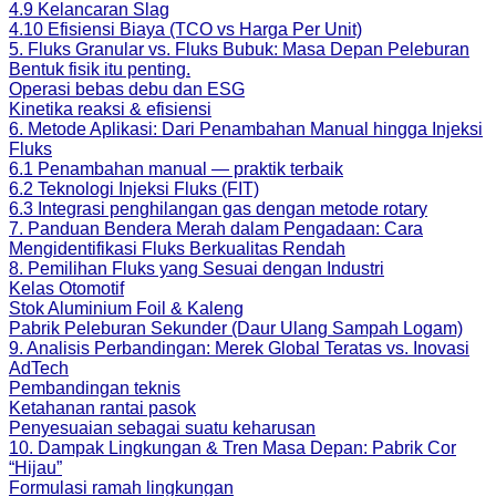
4.9 Kelancaran Slag
4.10 Efisiensi Biaya (TCO vs Harga Per Unit)
5. Fluks Granular vs. Fluks Bubuk: Masa Depan Peleburan
Bentuk fisik itu penting.
Operasi bebas debu dan ESG
Kinetika reaksi & efisiensi
6. Metode Aplikasi: Dari Penambahan Manual hingga Injeksi
Fluks
6.1 Penambahan manual — praktik terbaik
6.2 Teknologi Injeksi Fluks (FIT)
6.3 Integrasi penghilangan gas dengan metode rotary
7. Panduan Bendera Merah dalam Pengadaan: Cara
Mengidentifikasi Fluks Berkualitas Rendah
8. Pemilihan Fluks yang Sesuai dengan Industri
Kelas Otomotif
Stok Aluminium Foil & Kaleng
Pabrik Peleburan Sekunder (Daur Ulang Sampah Logam)
9. Analisis Perbandingan: Merek Global Teratas vs. Inovasi
AdTech
Pembandingan teknis
Ketahanan rantai pasok
Penyesuaian sebagai suatu keharusan
10. Dampak Lingkungan & Tren Masa Depan: Pabrik Cor
“Hijau”
Formulasi ramah lingkungan