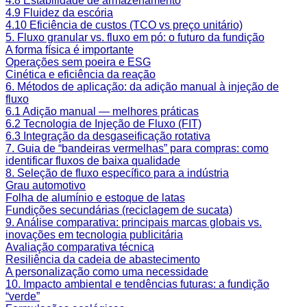
4.8 Estabilidade de armazenamento
4.9 Fluidez da escória
4.10 Eficiência de custos (TCO vs preço unitário)
5. Fluxo granular vs. fluxo em pó: o futuro da fundição
A forma física é importante
Operações sem poeira e ESG
Cinética e eficiência da reação
6. Métodos de aplicação: da adição manual à injeção de
fluxo
6.1 Adição manual — melhores práticas
6.2 Tecnologia de Injeção de Fluxo (FIT)
6.3 Integração da desgaseificação rotativa
7. Guia de “bandeiras vermelhas” para compras: como
identificar fluxos de baixa qualidade
8. Seleção de fluxo específico para a indústria
Grau automotivo
Folha de alumínio e estoque de latas
Fundições secundárias (reciclagem de sucata)
9. Análise comparativa: principais marcas globais vs.
inovações em tecnologia publicitária
Avaliação comparativa técnica
Resiliência da cadeia de abastecimento
A personalização como uma necessidade
10. Impacto ambiental e tendências futuras: a fundição
“verde”