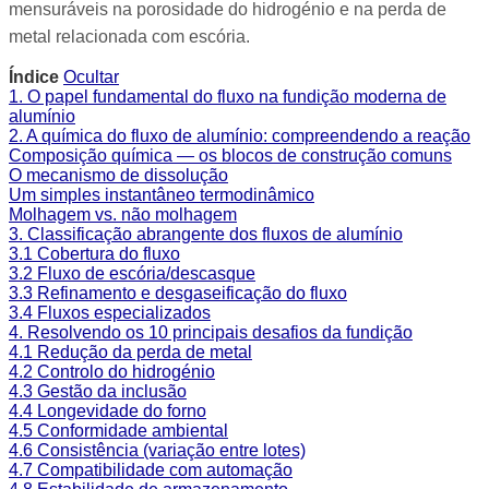
mensuráveis na porosidade do hidrogénio e na perda de
metal relacionada com escória.
Índice
Ocultar
1. O papel fundamental do fluxo na fundição moderna de
alumínio
2. A química do fluxo de alumínio: compreendendo a reação
Composição química — os blocos de construção comuns
O mecanismo de dissolução
Um simples instantâneo termodinâmico
Molhagem vs. não molhagem
3. Classificação abrangente dos fluxos de alumínio
3.1 Cobertura do fluxo
3.2 Fluxo de escória/descasque
3.3 Refinamento e desgaseificação do fluxo
3.4 Fluxos especializados
4. Resolvendo os 10 principais desafios da fundição
4.1 Redução da perda de metal
4.2 Controlo do hidrogénio
4.3 Gestão da inclusão
4.4 Longevidade do forno
4.5 Conformidade ambiental
4.6 Consistência (variação entre lotes)
4.7 Compatibilidade com automação