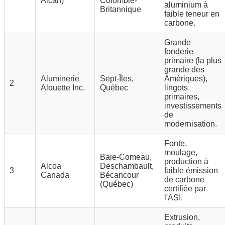
Alcan)
Colombie-
aluminium à
Britannique
faible teneur en
carbone.
Grande
fonderie
primaire (la plus
grande des
Aluminerie
Sept-Îles,
Amériques),
2
Alouette Inc.
Québec
lingots
primaires,
investissements
de
modernisation.
Fonte,
moulage,
Baie-Comeau,
production à
Alcoa
Deschambault,
3
faible émission
Canada
Bécancour
de carbone
(Québec)
certifiée par
l'ASI.
Extrusion,