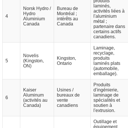
produits
laminés,
Norsk Hydro /
Bureau de
activités liées à
Hydro
Montréal ;
4
l'aluminium
Aluminium
intérêts au
métal ;
Canada
Canada
partenaire dans
certains actifs
canadiens.
Laminage,
recyclage,
Novelis
Kingston,
produits
5
(Kingston,
Ontario
laminés plats
ON)
(automobile,
emballage).
Produits
Kaiser
Usines /
d'ingénierie,
Aluminum
bureaux de
laminage de
6
(activités au
vente
spécialités et
Canada)
canadiens
soutien à
l'extrusion.
Outillage et
équipement