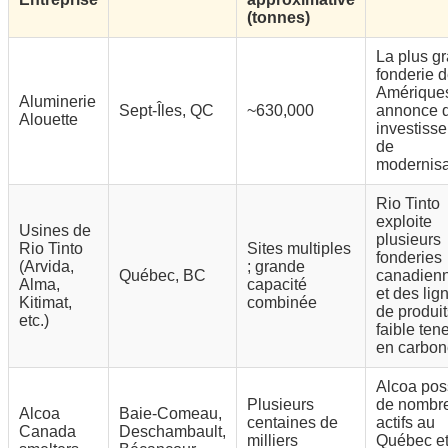
(tonnes)
La plus g
fonderie 
Amériques
Aluminerie
Sept-Îles, QC
~630,000
annonce d
Alouette
investiss
de
modernisa
Rio Tinto
exploite
Usines de
plusieurs
Rio Tinto
Sites multiples
fonderies
(Arvida,
; grande
Québec, BC
canadien
Alma,
capacité
et des lig
Kitimat,
combinée
de produit
etc.)
faible ten
en carbon
Alcoa po
Plusieurs
de nombr
Alcoa
Baie-Comeau,
centaines de
actifs au
Canada
Deschambault,
milliers
Québec et