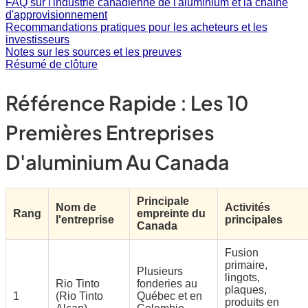
FAQ sur l'industrie canadienne de l'aluminium et la chaîne
d'approvisionnement
Recommandations pratiques pour les acheteurs et les
investisseurs
Notes sur les sources et les preuves
Résumé de clôture
Référence Rapide : Les 10
Premières Entreprises
D'aluminium Au Canada
Principale
Nom de
Activités
Rang
empreinte du
l'entreprise
principales
Canada
Fusion
primaire,
Plusieurs
lingots,
Rio Tinto
fonderies au
plaques,
1
(Rio Tinto
Québec et en
produits en