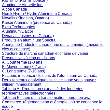
Rio Tinto (Rio Tinto Alcan)
Aluminerie Alouette Inc.
Alcoa Canada
Norsk Hydro / Hydro Aluminium Canada
Novelis (Kingston, Ontario)
Kaiser Aluminum (présence au Canada)
Exco Technologies
Aluminium Dajcor
Dynacast (usines du Canada)
Produits en aluminium Spectra
Aperçu de l'industrie canadienne de l'aluminium (mesures
clés et contexte)
Structure du marché canadien et chaîne de valeur
Perspectives à cinq ou dix ans
A. Court terme (1-3 ans)
B. Moyen terme (3-7 ans)
C. Long terme (7-10 ans)
Facteurs influençant les prix de l'aluminium au Canada
Deux tableaux analytiques succincts que vous pouvez
utiliser immédiatement
Tableau A : Production / capacité des fonderies
représentatives (sélectionnées)
Tableau B : Lieu de la transformation lourde en aval
Commerce, réglementation et énergie : où se concentre le
risque