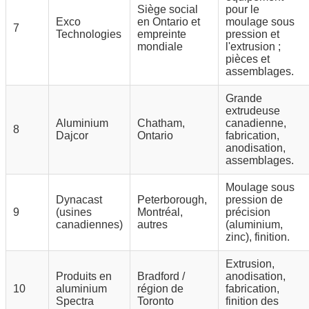
Siège social
pour le
Exco
en Ontario et
moulage sous
7
Technologies
empreinte
pression et
mondiale
l'extrusion ;
pièces et
assemblages.
Grande
extrudeuse
Aluminium
Chatham,
canadienne,
8
Dajcor
Ontario
fabrication,
anodisation,
assemblages.
Moulage sous
Dynacast
Peterborough,
pression de
9
(usines
Montréal,
précision
canadiennes)
autres
(aluminium,
zinc), finition.
Extrusion,
Produits en
Bradford /
anodisation,
10
aluminium
région de
fabrication,
Spectra
Toronto
finition des