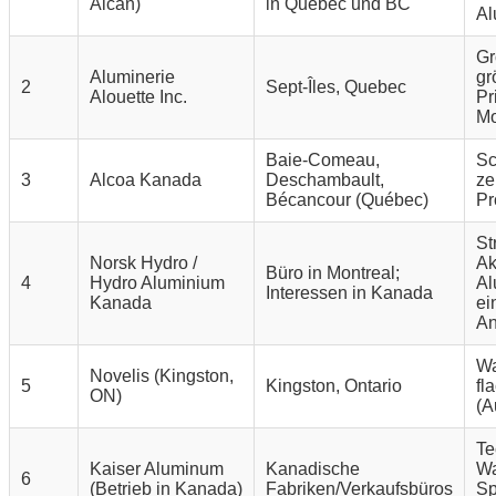
Alcan)
in Quebec und BC
Al
Gr
Aluminerie
gr
2
Sept-Îles, Quebec
Alouette Inc.
Pr
Mo
Baie-Comeau,
Sc
3
Alcoa Kanada
Deschambault,
ze
Bécancour (Québec)
Pr
St
Norsk Hydro /
Ak
Büro in Montreal;
4
Hydro Aluminium
Al
Interessen in Kanada
Kanada
ei
An
Wa
Novelis (Kingston,
5
Kingston, Ontario
fl
ON)
(A
Te
Kaiser Aluminum
Kanadische
Wa
6
(Betrieb in Kanada)
Fabriken/Verkaufsbüros
Sp