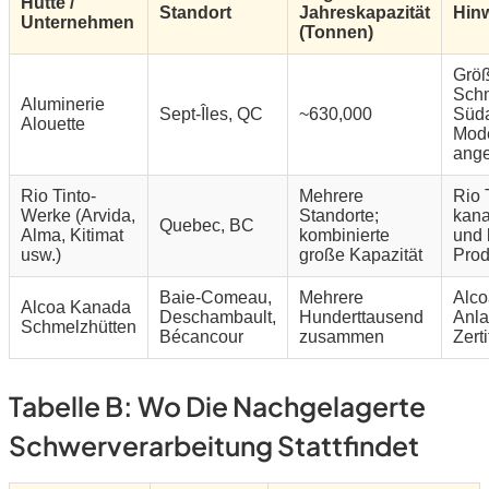
Hütte /
Standort
Jahreskapazität
Hin
Unternehmen
(Tonnen)
Größ
Schm
Aluminerie
Sept-Îles, QC
~630,000
Süda
Alouette
Mode
ange
Rio Tinto-
Mehrere
Rio 
Werke (Arvida,
Standorte;
kana
Quebec, BC
Alma, Kitimat
kombinierte
und 
usw.)
große Kapazität
Prod
Baie-Comeau,
Mehrere
Alco
Alcoa Kanada
Deschambault,
Hunderttausend
Anla
Schmelzhütten
Bécancour
zusammen
Zert
Tabelle B: Wo Die Nachgelagerte
Schwerverarbeitung Stattfindet