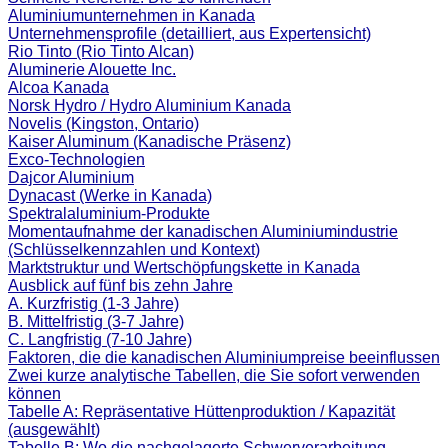
Aluminiumunternehmen in Kanada
Unternehmensprofile (detailliert, aus Expertensicht)
Rio Tinto (Rio Tinto Alcan)
Aluminerie Alouette Inc.
Alcoa Kanada
Norsk Hydro / Hydro Aluminium Kanada
Novelis (Kingston, Ontario)
Kaiser Aluminum (Kanadische Präsenz)
Exco-Technologien
Dajcor Aluminium
Dynacast (Werke in Kanada)
Spektralaluminium-Produkte
Momentaufnahme der kanadischen Aluminiumindustrie
(Schlüsselkennzahlen und Kontext)
Marktstruktur und Wertschöpfungskette in Kanada
Ausblick auf fünf bis zehn Jahre
A. Kurzfristig (1-3 Jahre)
B. Mittelfristig (3-7 Jahre)
C. Langfristig (7-10 Jahre)
Faktoren, die die kanadischen Aluminiumpreise beeinflussen
Zwei kurze analytische Tabellen, die Sie sofort verwenden
können
Tabelle A: Repräsentative Hüttenproduktion / Kapazität
(ausgewählt)
Tabelle B: Wo die nachgelagerte Schwerverarbeitung