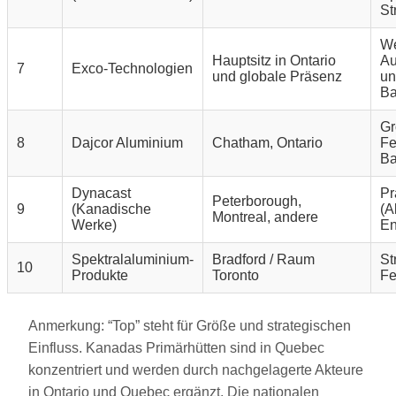
St
We
Hauptsitz in Ontario
Au
7
Exco-Technologien
und globale Präsenz
un
Ba
Gr
8
Dajcor Aluminium
Chatham, Ontario
Fe
Ba
Dynacast
Pr
Peterborough,
9
(Kanadische
(A
Montreal, andere
Werke)
En
Spektralaluminium-
Bradford / Raum
St
10
Produkte
Toronto
Fe
Anmerkung: “Top” steht für Größe und strategischen
Einfluss. Kanadas Primärhütten sind in Quebec
konzentriert und werden durch nachgelagerte Akteure
in Ontario und Quebec ergänzt. Die nationalen