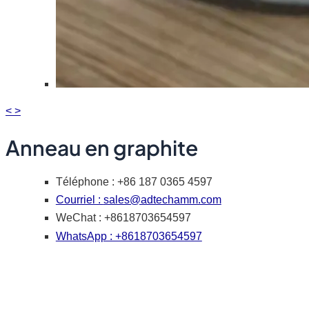
<
>
Anneau en graphite
Téléphone : +86 187 0365 4597
Courriel :
sales@adtechamm.com
WeChat : +8618703654597
WhatsApp : +8618703654597