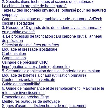
2. Spécifications techniques et science des matériaux
La chimie du graphite de haute pureté
Tableau des propriétés physiques (optimisé pour les featured
snippets)
Graphite isostatique ou graphite extrudé - pourquoi AdTech
choisit l'isostatique
3. Résoudre 10 grands défis de fonderie avec les anneaux
en graphite avancé
4. Le processus de fabrication : Du carbone brut à l'anneau
de précision
Sélection des matières premières
Moulage et pressage isostatique
Carbonisation
Graphitisation
Usinage de précision CNC
Imprégnation antioxydante (optionnelle)
5. Scénarios d'application dans les fonderies d'aluminium
Moulage de billettes à chaud (utilisation primaire)
Coulée horizontale ou verticale
Guide de compatibilité
6. Guide de maintenance et de remplacement : Maximiser le
retour sur investissement
Protocoles de préchauffage
Meilleures pratiques de nettoyage
Signes d'usure et déclencheurs de remplacement