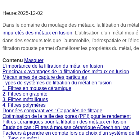
Heure:2025-12-02
Dans le domaine du moulage des métaux, la filtration du métal 
impuretés des métaux en fusion
, L'utilisation d'un métal mou
dans des secteurs tels que l'automobile, l'aérospatiale et l'él
filtration robuste permet d'améliorer les propriétés du métal, de
Contenu
Masquer
L'importance de la filtration du métal en fusion
Principaux avantages de la filtration des métaux en fusion
Mécanismes de capture des particules
Types de systèmes de filtration du métal en fusion
1. Filtres en mousse céramique
2. Filtres en graphite
3. Filtres métalliques
4. Filtres polymères
Données comparatives : Capacités de filtrage
Optimisation de la taille des pores (PPI) pour le rendement
Filtres céramiques pour la filtration des métaux en fusion
Étude de cas : Filtres à mousse céramique ADtech en Iran
Facteurs à prendre en compte lors du choix d'un système de fil
1. Type de métal