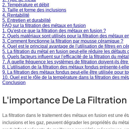
2. Température et débit
3. Taille et forme des inclusions
4. Rentabilité
5. Entretien et durabilité
FAQ sur la filtration des métaux en fusion
1. Qu'est-ce que la filtration des métaux en fusion ?
2. Quels matériaux sont utilisés pour la filtration des métaux e
3. Comment fonctionne la filtration par mousse céramique ?
4. Quel est le principal avantage de l'utilisation de filtres en 
5. La filtration du métal en fusion peut-elle réduire les défaut
6. Quels facteurs influent sur l'efficacité de la filtration du méta
7. À quelle fréquence les systèmes de filtration doivent-ils êt
8. L'utilisation de la filtration des métaux fondus présente-t-e
9. La filtration des métaux fondus peut-elle être utilisée pour 
10. Quel est le rôle de la température dans la filtration des mé
Conclusion
L'importance De La Filtration
La filtration dans le traitement des métaux en fusion est une é
inclusions et les gaz, peuvent dégrader les propriétés du métal, 