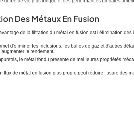
ne durée de vie plus longue et des performances globales améli
tion Des Métaux En Fusion
avantage de la filtration du métal en fusion est l'élimination des
ermet d'éliminer les inclusions, les bulles de gaz et d'autres déf
 d'augmenter le rendement.
uretés, le métal fondu présente de meilleures propriétés mécaniqu
 flux de métal en fusion plus propre peut réduire l'usure des 