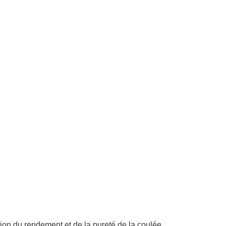
tion du rendement et de la pureté de la coulée