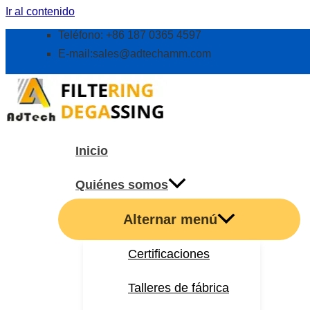
Ir al contenido
Teléfono: +86 187 0365 4597
E-mail:
sales@adtechamm.com
Inicio
Quiénes somos
Alternar menú
Certificaciones
Talleres de fábrica