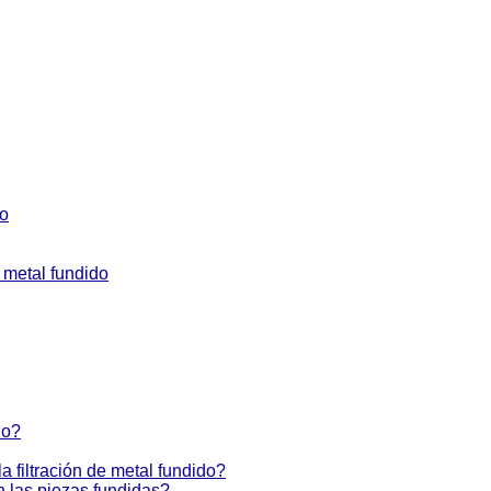
to
e metal fundido
do?
la filtración de metal fundido?
en las piezas fundidas?