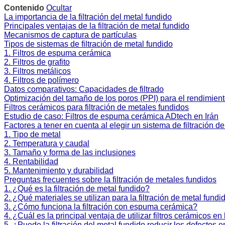
Contenido
Ocultar
La importancia de la filtración del metal fundido
Principales ventajas de la filtración de metal fundido
Mecanismos de captura de partículas
Tipos de sistemas de filtración de metal fundido
1. Filtros de espuma cerámica
2. Filtros de grafito
3. Filtros metálicos
4. Filtros de polímero
Datos comparativos: Capacidades de filtrado
Optimización del tamaño de los poros (PPI) para el rendimien
Filtros cerámicos para filtración de metales fundidos
Estudio de caso: Filtros de espuma cerámica ADtech en Irán
Factores a tener en cuenta al elegir un sistema de filtración d
1. Tipo de metal
2. Temperatura y caudal
3. Tamaño y forma de las inclusiones
4. Rentabilidad
5. Mantenimiento y durabilidad
Preguntas frecuentes sobre la filtración de metales fundidos
1. ¿Qué es la filtración de metal fundido?
2. ¿Qué materiales se utilizan para la filtración de metal fundi
3. ¿Cómo funciona la filtración con espuma cerámica?
4. ¿Cuál es la principal ventaja de utilizar filtros cerámicos en 
5. ¿Puede la filtración del metal fundido reducir los defectos 