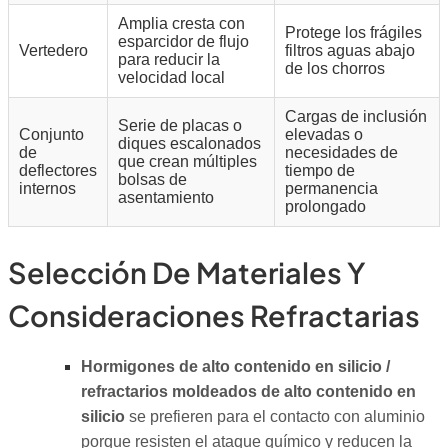
Amplia cresta con
Protege los frágiles
esparcidor de flujo
Vertedero
filtros aguas abajo
para reducir la
de los chorros
velocidad local
Cargas de inclusión
Serie de placas o
Conjunto
elevadas o
diques escalonados
de
necesidades de
que crean múltiples
deflectores
tiempo de
bolsas de
internos
permanencia
asentamiento
prolongado
Selección De Materiales Y
Consideraciones Refractarias
Hormigones de alto contenido en silicio /
refractarios moldeados de alto contenido en
silicio
se prefieren para el contacto con aluminio
porque resisten el ataque químico y reducen la