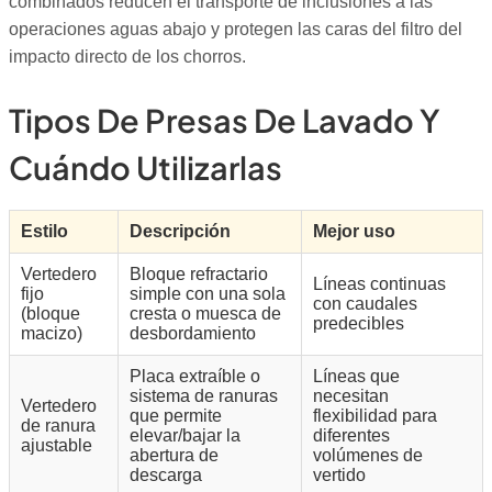
combinados reducen el transporte de inclusiones a las
operaciones aguas abajo y protegen las caras del filtro del
impacto directo de los chorros.
Tipos De Presas De Lavado Y
Cuándo Utilizarlas
Estilo
Descripción
Mejor uso
Vertedero
Bloque refractario
Líneas continuas
fijo
simple con una sola
con caudales
(bloque
cresta o muesca de
predecibles
macizo)
desbordamiento
Placa extraíble o
Líneas que
sistema de ranuras
necesitan
Vertedero
que permite
flexibilidad para
de ranura
elevar/bajar la
diferentes
ajustable
abertura de
volúmenes de
descarga
vertido