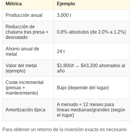
Métrica
Ejemplo
Producción anual
3,000 t
Reducción de
chatarra tras presa +
0,8% absolutos (de 2,0% a 1,2%)
desnatado
Ahorro anual de
24 t
metal
Valor del metal
$1.800/t → $43.200 ahorrados al
(ejemplo)
año
Coste incremental
(presas +
Bajo (depende del lugar)
mantenimiento)
A menudo < 12 meses para
Amortización típica
líneas medianas/grandes (según
el lugar)
Para obtener un retorno de la inversión exacto es necesario