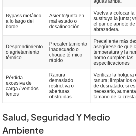
aguas arriba.
Vuelva a colocar la
Bypass metálico
Asiento/junta en
sustituya la junta; v
a lo largo del
mal estado o
el par de apriete de
borde
desalineación
abrazadera.
Precaliente más de
Precalentamiento
Desprendimiento
asegúrese de que l
inadecuado o
o agrietamiento
temperatura y la ra
choque térmico
térmico
horno cumplen las
rápido
especificaciones
Ranura
Verificar la holgura 
Pérdida
demasiado
ranura; limpiar los o
excesiva de
restrictiva o
de desnatado; si es
carga / vertidos
aberturas
necesario, aumentar
lentos
obstruidas
tamaño de la cresta
Salud, Seguridad Y Medio
Ambiente