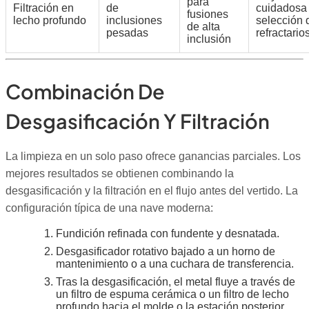
para
Filtración en
de
cuidadosa
fusiones
lecho profundo
inclusiones
selección 
de alta
pesadas
refractario
inclusión
Combinación De
Desgasificación Y Filtración
La limpieza en un solo paso ofrece ganancias parciales. Los
mejores resultados se obtienen combinando la
desgasificación y la filtración en el flujo antes del vertido. La
configuración típica de una nave moderna:
Fundición refinada con fundente y desnatada.
Desgasificador rotativo bajado a un horno de
mantenimiento o a una cuchara de transferencia.
Tras la desgasificación, el metal fluye a través de
un filtro de espuma cerámica o un filtro de lecho
profundo hacia el molde o la estación posterior.