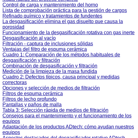
Control de carga y mantenimiento del horno
Lista de comprobación práctica para la gestión de cargos
Refinado químico y tratamientos de fundentes
La desgasificación elimina el gas disuelto que causa la
porosidad
Funcionamiento de la desgasificación rotativa con gas inerte
Desgasificación al vacío
Filtración - captura de inclusiones sólidas
Ventajas del filtro de espuma cerámica
Cuadro 1: Comparación de los métodos habituales de
desgasificación y filtración
Combinación de desgasificación y filtración
Medición de la limpieza de la masa fundida
Cuadro 2: Defectos típicos, causa principal y medidas
correctoras
Opciones y selección de medios de filtración
Filtros de espuma cerámica
Filtros de lecho profundo
Pantallas y paños de malla
Tabla 3: Selección rápida de medios de filtración
Consejos para el mantenimiento y el funcionamiento de los
equipos
Adaptación de los productos ADtech: cómo ayudan nuestros
equipos
Aspectos destacados del desgasificador rotativo ADtech