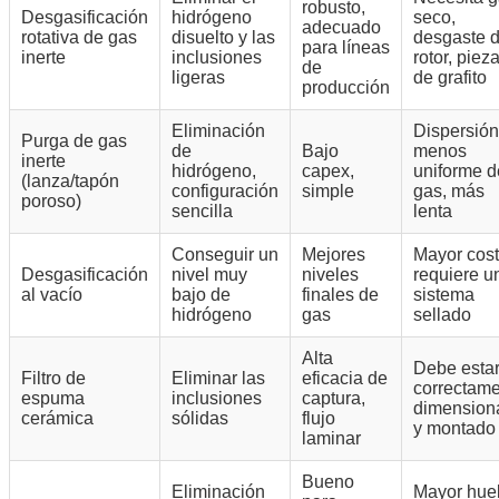
robusto,
Desgasificación
hidrógeno
seco,
adecuado
rotativa de gas
disuelto y las
desgaste d
para líneas
inerte
inclusiones
rotor, piez
de
ligeras
de grafito
producción
Eliminación
Dispersión
Purga de gas
de
Bajo
menos
inerte
hidrógeno,
capex,
uniforme d
(lanza/tapón
configuración
simple
gas, más
poroso)
sencilla
lenta
Conseguir un
Mejores
Mayor cost
Desgasificación
nivel muy
niveles
requiere u
al vacío
bajo de
finales de
sistema
hidrógeno
gas
sellado
Alta
Debe esta
Filtro de
Eliminar las
eficacia de
correctam
espuma
inclusiones
captura,
dimension
cerámica
sólidas
flujo
y montado
laminar
Bueno
Eliminación
Mayor huel