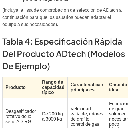
(Incluya la lista de comprobación de selección de ADtech a
continuación para que los usuarios puedan adaptar el
equipo a sus necesidades).
Tabla 4: Especificación Rápida
Del Producto ADtech (modelos
De Ejemplo)
Rango de
Características
Caso de
Producto
capacidad
principales
ideal
típico
Fundicio
Velocidad
de gran
Desgasificador
De 200 kg
variable, rotores
volumen
rotativo de la
a 3000 kg
de grafito,
necesita
serie AD-RG
control de gas
poco