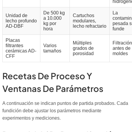
hidrógen
De 500 kg
La
Unidad de
Cartuchos
a 10.000
contamin
lecho profundo
modulares,
kg por
pesada s
AD-DBF
lecho refractario
hora
funde
Placas
Múltiples
Filtración
filtrantes
Varios
grados de
antes de 
cerámicas AD-
tamaños
porosidad
moldes
CFF
Recetas De Proceso Y
Ventanas De Parámetros
A continuación se indican puntos de partida probados. Cada
fundición debe ajustar los parámetros mediante
experimentos y mediciones.