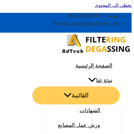
تخطي إلى المحتوى
الهاتف: +8618703654597
E-mail:
sales@adtechamm.com
الصفحة الرئيسية
نبذة عنا
القائمة
الشهادات
ورش عمل المصانع