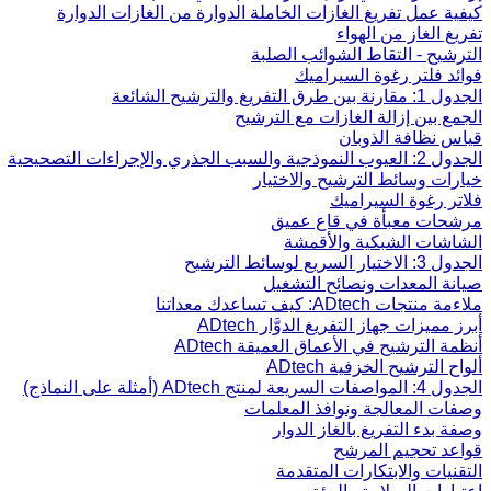
كيفية عمل تفريغ الغازات الخاملة الدوارة من الغازات الدوارة
تفريغ الغاز من الهواء
الترشيح - التقاط الشوائب الصلبة
فوائد فلتر رغوة السيراميك
الجدول 1: مقارنة بين طرق التفريغ والترشيح الشائعة
الجمع بين إزالة الغازات مع الترشيح
قياس نظافة الذوبان
الجدول 2: العيوب النموذجية والسبب الجذري والإجراءات التصحيحية
خيارات وسائط الترشيح والاختيار
فلاتر رغوة السيراميك
مرشحات معبأة في قاع عميق
الشاشات الشبكية والأقمشة
الجدول 3: الاختيار السريع لوسائط الترشيح
صيانة المعدات ونصائح التشغيل
ملاءمة منتجات ADtech: كيف تساعدك معداتنا
أبرز مميزات جهاز التفريغ الدوَّار ADtech
أنظمة الترشيح في الأعماق العميقة ADtech
ألواح الترشيح الخزفية ADtech
الجدول 4: المواصفات السريعة لمنتج ADtech (أمثلة على النماذج)
وصفات المعالجة ونوافذ المعلمات
وصفة بدء التفريغ بالغاز الدوار
قواعد تحجيم المرشح
التقنيات والابتكارات المتقدمة