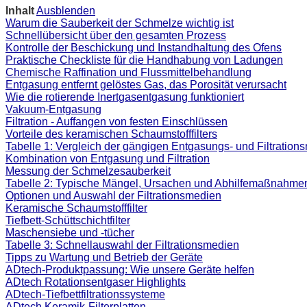
Inhalt
Ausblenden
Warum die Sauberkeit der Schmelze wichtig ist
Schnellübersicht über den gesamten Prozess
Kontrolle der Beschickung und Instandhaltung des Ofens
Praktische Checkliste für die Handhabung von Ladungen
Chemische Raffination und Flussmittelbehandlung
Entgasung entfernt gelöstes Gas, das Porosität verursacht
Wie die rotierende Inertgasentgasung funktioniert
Vakuum-Entgasung
Filtration - Auffangen von festen Einschlüssen
Vorteile des keramischen Schaumstofffilters
Tabelle 1: Vergleich der gängigen Entgasungs- und Filtratio
Kombination von Entgasung und Filtration
Messung der Schmelzesauberkeit
Tabelle 2: Typische Mängel, Ursachen und Abhilfemaßnahme
Optionen und Auswahl der Filtrationsmedien
Keramische Schaumstofffilter
Tiefbett-Schüttschichtfilter
Maschensiebe und -tücher
Tabelle 3: Schnellauswahl der Filtrationsmedien
Tipps zu Wartung und Betrieb der Geräte
ADtech-Produktpassung: Wie unsere Geräte helfen
ADtech Rotationsentgaser Highlights
ADtech-Tiefbettfiltrationssysteme
ADtech Keramik-Filterplatten