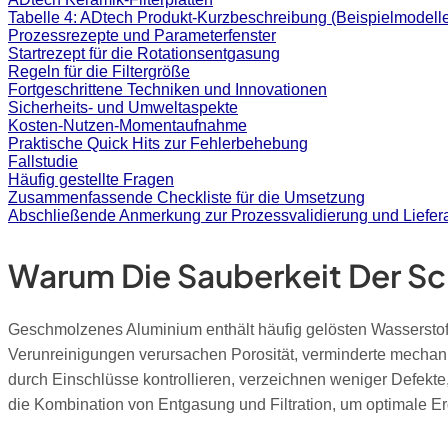
Tabelle 4: ADtech Produkt-Kurzbeschreibung (Beispielmodell
Prozessrezepte und Parameterfenster
Startrezept für die Rotationsentgasung
Regeln für die Filtergröße
Fortgeschrittene Techniken und Innovationen
Sicherheits- und Umweltaspekte
Kosten-Nutzen-Momentaufnahme
Praktische Quick Hits zur Fehlerbehebung
Fallstudie
Häufig gestellte Fragen
Zusammenfassende Checkliste für die Umsetzung
Abschließende Anmerkung zur Prozessvalidierung und Liefe
Warum Die Sauberkeit Der Sc
Geschmolzenes Aluminium enthält häufig gelösten Wasserstof
Verunreinigungen verursachen Porosität, verminderte mechan
durch Einschlüsse kontrollieren, verzeichnen weniger Defekt
die Kombination von Entgasung und Filtration, um optimale Er