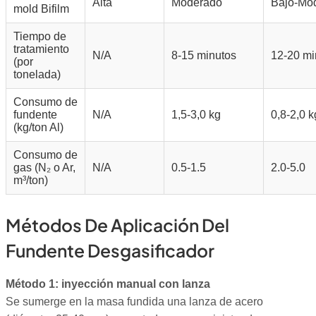
Alta
Moderado
Bajo-Mo
mold Bifilm
Tiempo de
tratamiento
N/A
8-15 minutos
12-20 mi
(por
tonelada)
Consumo de
fundente
N/A
1,5-3,0 kg
0,8-2,0 k
(kg/ton Al)
Consumo de
gas (N₂ o Ar,
N/A
0.5-1.5
2.0-5.0
m³/ton)
Métodos De Aplicación Del
Fundente Desgasificador
Método 1: inyección manual con lanza
Se sumerge en la masa fundida una lanza de acero