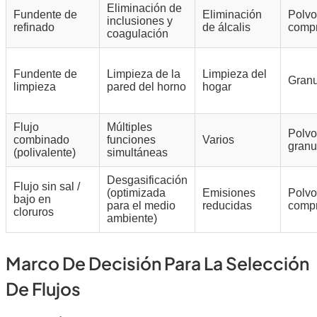
Eliminación de
Fundente de
Eliminación
Polvo
inclusiones y
refinado
de álcalis
comp
coagulación
Fundente de
Limpieza de la
Limpieza del
Granu
limpieza
pared del horno
hogar
Flujo
Múltiples
Polvo
combinado
funciones
Varios
granu
(polivalente)
simultáneas
Desgasificación
Flujo sin sal /
(optimizada
Emisiones
Polvo
bajo en
para el medio
reducidas
comp
cloruros
ambiente)
Marco De Decisión Para La Selección
De Flujos