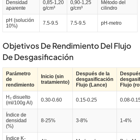
Densidad
0,85-1,20
0,90-1,25
Método del
aparente
g/cm³
g/cm³
cilindro
pH (solución
7.5-9.5
7.5-9.5
pH-metro
10%)
Objetivos De Rendimiento Del Flujo
De Desgasificación
Parámetro
Después de la
Después
Inicio (sin
de
desgasificación
desgasif
tratamiento)
rendimiento
Flujo (Lance)
Flujo (ro
H₂ disuelto
0.30-0.60
0.15-0.25
0.08-0.1
(ml/100g Al)
Índice de
densidad
8-25%
3-8%
1-4%
(%)
Índice K-