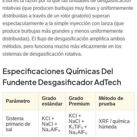
Esta es la razón por la que las unidades de desgasificación
rotativas (que producen burbujas muy finas y uniformemente
distribuidas a través de un rotor giratorio) superan
espectacularmente a la simple inyección con lanza (que
produce burbujas más grandes y menos uniformemente
distribuidas). El flujo de desgasificación amplifica ambos
métodos, pero funciona mucho más eficazmente en los
sistemas de desgasificación rotativa.
Especificaciones Químicas Del
Fundente Desgasificador AdTech
Grado
Grado
Método de
Parámetro
estándar
Premium
prueba
KCl +
Sistema
KCl +
NaCl +
XRF / química
primario de
NaCl +
K₂TiF₆ +
húmeda
sal
Na₃AlF₆
Na₃AlF₆