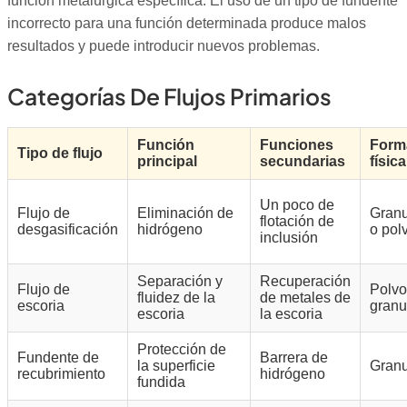
función metalúrgica específica. El uso de un tipo de fundente
incorrecto para una función determinada produce malos
resultados y puede introducir nuevos problemas.
Categorías De Flujos Primarios
Función
Funciones
Form
Tipo de flujo
principal
secundarias
física
Un poco de
Flujo de
Eliminación de
Gran
flotación de
desgasificación
hidrógeno
o pol
inclusión
Separación y
Recuperación
Flujo de
Polvo
fluidez de la
de metales de
escoria
granu
escoria
la escoria
Protección de
Fundente de
Barrera de
la superficie
Granu
recubrimiento
hidrógeno
fundida