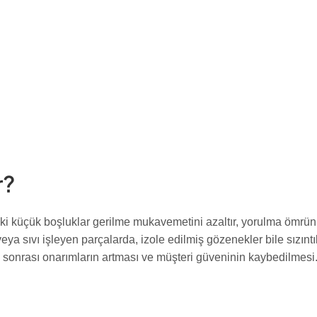
r?
i küçük boşluklar gerilme mukavemetini azaltır, yorulma ömrünü k
ya sıvı işleyen parçalarda, izole edilmiş gözenekler bile sızıntı
m sonrası onarımların artması ve müşteri güveninin kaybedilmesi.