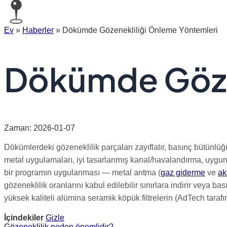
Ev
»
Haberler
»
Dökümde Gözenekliliği Önleme Yöntemleri
Dökümde Gözen
Zaman: 2026-01-07
Dökümlerdeki gözeneklilik parçaları zayıflatır, basınç bütünlüğ
metal uygulamaları, iyi tasarlanmış kanal/havalandırma, uygun 
bir programın uygulanması — metal arıtma (
gaz giderme
ve
ak
gözeneklilik oranlarını kabul edilebilir sınırlara indirir veya b
yüksek kaliteli alümina seramik köpük filtrelerin (AdTech tarafın
İçindekiler
Gizle
Gözeneklilik neden önemlidir?