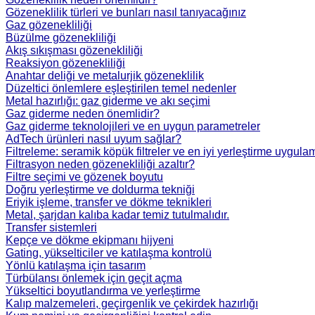
Gözeneklilik türleri ve bunları nasıl tanıyacağınız
Gaz gözenekliliği
Büzülme gözenekliliği
Akış sıkışması gözenekliliği
Reaksiyon gözenekliliği
Anahtar deliği ve metalurjik gözeneklilik
Düzeltici önlemlere eşleştirilen temel nedenler
Metal hazırlığı: gaz giderme ve akı seçimi
Gaz giderme neden önemlidir?
Gaz giderme teknolojileri ve en uygun parametreler
AdTech ürünleri nasıl uyum sağlar?
Filtreleme: seramik köpük filtreler ve en iyi yerleştirme uygula
Filtrasyon neden gözenekliliği azaltır?
Filtre seçimi ve gözenek boyutu
Doğru yerleştirme ve doldurma tekniği
Eriyik işleme, transfer ve dökme teknikleri
Metal, şarjdan kalıba kadar temiz tutulmalıdır.
Transfer sistemleri
Kepçe ve dökme ekipmanı hijyeni
Gating, yükselticiler ve katılaşma kontrolü
Yönlü katılaşma için tasarım
Türbülansı önlemek için geçit açma
Yükseltici boyutlandırma ve yerleştirme
Kalıp malzemeleri, geçirgenlik ve çekirdek hazırlığı