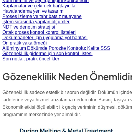
Kum nemini ve geçirgenliğini kontrol edin
Kaplamalar ve çekirdek bağlayıcılar
Havalandırma yeri ve tasarımı
Proses izleme ve tahribatsız muayene
İşlem sırasında yapılan ölçümler
NDT ve denetim stratejisi
Ortak proses kontrol kontrol listeleri
Dökümhaneler için uygulama yol haritası
On pratik vaka örneği
Alüminyum Dökümde Porozite Kontrolü: Kalite SSS
Gözeneklilik giderme için son kontrol listesi
Son notlar: pratik öncelikler
Gözeneklilik Neden Önemlidi
Gözeneklilik sadece estetik bir sorun değildir. Dökümün içindek
iadelerine veya hizmet arızalarına neden olur. Basınç taşıyan ve
Ekonomik etkisi ölçülebilir: ilk geçiş veriminin düşmesi, dökü
programının merkezinde yer almalıdır.