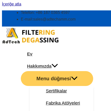
İçeriğe atla
Telefon: +86 187 0365 4597
E-mail:
sales@adtechamm.com
Ev
Hakkımızda
Menu düğmesi
Sertifikalar
Fabrika Atölyeleri