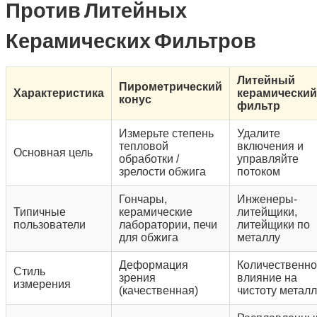
Против Литейных
Керамических Фильтров
Литейный
Пирометрический
Характеристика
керамический
конус
фильтр
Измерьте степень
Удалите
тепловой
включения и
Основная цель
обработки /
управляйте
зрелости обжига
потоком
Гончары,
Инженеры-
Типичные
керамические
литейщики,
пользователи
лаборатории, печи
литейщики по
для обжига
металлу
Деформация
Количественн
Стиль
зрения
влияние на
измерения
(качественная)
чистоту метал