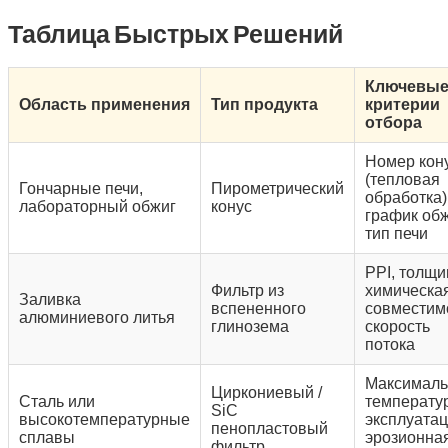
Таблица Быстрых Решений
Ключевы
Область применения
Тип продукта
критерии
отбора
Номер кон
(тепловая
Гончарные печи,
Пирометрический
обработка)
лабораторный обжиг
конус
график обж
тип печи
PPI, толщи
Фильтр из
химическа
Заливка
вспененного
совместим
алюминиевого литья
глинозема
скорость
потока
Максималь
Циркониевый /
Сталь или
температу
SiC
высокотемпературные
эксплуатац
пенопластовый
сплавы
эрозионна
фильтр