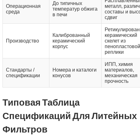
Расплавленны
До типичных
Операционная
металл, разли
температур обжига
среда
составы и выс
в печи
сдвиг
Ретикулирова
Калиброванный
керамический
Производство
керамический
скелет из
корпус
пенопластово
реплики
ИПП, химия
Стандарты /
Номера и каталоги
материалов,
спецификации
конусов
механическая
прочность
Типовая Таблица
Спецификаций Для Литейных
Фильтров