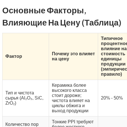
Основные Факторы,
Влияющие На Цену (таблица)
Типичное
процентно
влияние на
Почему это влияет
стоимость
Фактор
на цену
единицы
продукции
(эмпириче
правило)
Керамика более
высокого класса
Тип и чистота
стоит дороже;
сырья (Al₂O₃, SiC,
20% - 50%
чистота влияет на
ZrO₂)
циклы обжига и
выход продукции
Тонкие PPI требуют
Количество пор
более жесткого