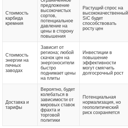
Ограниченное
предложение
Растущий спрос на
высокочистых
Стоимость
высококачественный
сортов,
карбида
SiC будет
потенциальное
кремния
способствовать
давление на
росту цен
цены в сторону
повышения
Зависит от
региона; любой
Инвестиции в
Стоимость
скачок цен на
повышение
энергии на
энергоносители
эффективности
печных
быстро
могут смягчить
заводах
поднимает цены
долгосрочный рост
на плиты
Вероятно, будет
колебаться в
Потенциальная
зависимости от
Доставка и
нормализация, но
мировых ставок
тарифы
геополитический
фрахта и
риск сохраняется
торговой
политики