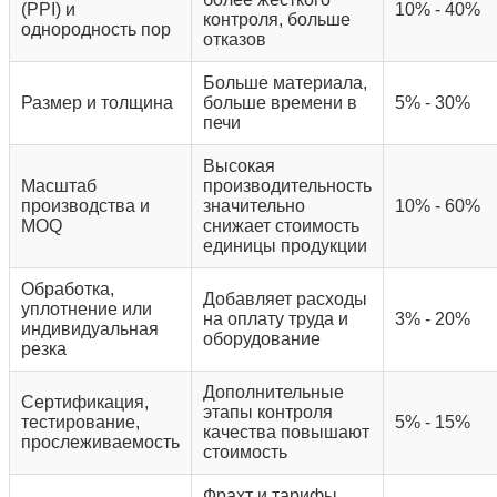
(PPI) и
10% - 40%
контроля, больше
однородность пор
отказов
Больше материала,
Размер и толщина
больше времени в
5% - 30%
печи
Высокая
Масштаб
производительность
производства и
значительно
10% - 60%
MOQ
снижает стоимость
единицы продукции
Обработка,
Добавляет расходы
уплотнение или
на оплату труда и
3% - 20%
индивидуальная
оборудование
резка
Дополнительные
Сертификация,
этапы контроля
тестирование,
5% - 15%
качества повышают
прослеживаемость
стоимость
Фрахт и тарифы