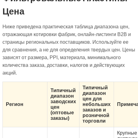
Цена
Ниже приведена практическая таблица диапазона цен,
отражающая котировки фабрик, онлайн-листинги B2B и
страницы региональных поставщиков. Используйте ее
для сравнения, а не для определения твердых цен. Цены
зависят от размера, PPI, материала, минимального
количества заказа, доставки, налогов и действующих
акций.
Типичный
Типичный
диапазон
диапазон
цен для
заводских
Регион
небольших
Примеч
цен
заказов и
(оптовые
розничной
заказы)
торговли
Крупные