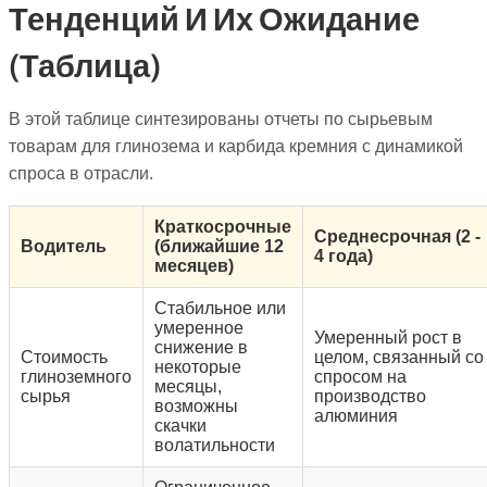
Тенденций И Их Ожидание
(таблица)
В этой таблице синтезированы отчеты по сырьевым
товарам для глинозема и карбида кремния с динамикой
спроса в отрасли.
Краткосрочные
Среднесрочная (2 -
Водитель
(ближайшие 12
4 года)
месяцев)
Стабильное или
умеренное
Умеренный рост в
снижение в
Стоимость
целом, связанный со
некоторые
глиноземного
спросом на
месяцы,
сырья
производство
возможны
алюминия
скачки
волатильности