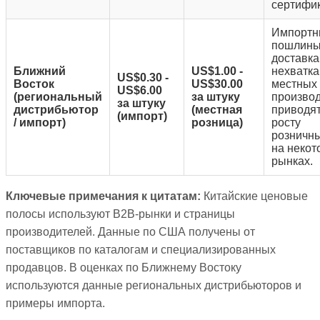
сертифи
Импортн
пошлины
доставка
Ближний
US$1.00 -
нехватка
US$0.30 -
Восток
US$30.00
местных
US$6.00
(региональный
за штуку
произво
за штуку
дистрибьютор
(местная
приводят
(импорт)
/ импорт)
розница)
росту
розничн
на некот
рынках.
Ключевые примечания к цитатам:
Китайские ценовые
полосы используют B2B-рынки и страницы
производителей. Данные по США получены от
поставщиков по каталогам и специализированных
продавцов. В оценках по Ближнему Востоку
используются данные региональных дистрибьюторов и
примеры импорта.