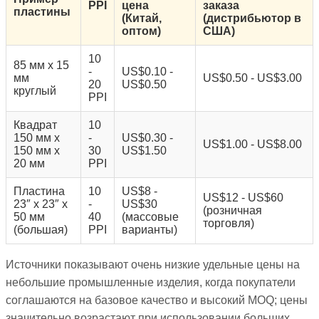
PPI
цена
заказа
пластины
(Китай,
(дистрибьютор в
оптом)
США)
10
85 мм x 15
-
US$0.10 -
мм
US$0.50 - US$3.00
20
US$0.50
круглый
PPI
Квадрат
10
150 мм x
-
US$0.30 -
US$1.00 - US$8.00
150 мм x
30
US$1.50
20 мм
PPI
Пластина
10
US$8 -
US$12 - US$60
23″ x 23″ x
-
US$30
(розничная
50 мм
40
(массовые
торговля)
(большая)
PPI
варианты)
Источники показывают очень низкие удельные цены на
небольшие промышленные изделия, когда покупатели
соглашаются на базовое качество и высокий MOQ; цены
значительно возрастают при использовании больших