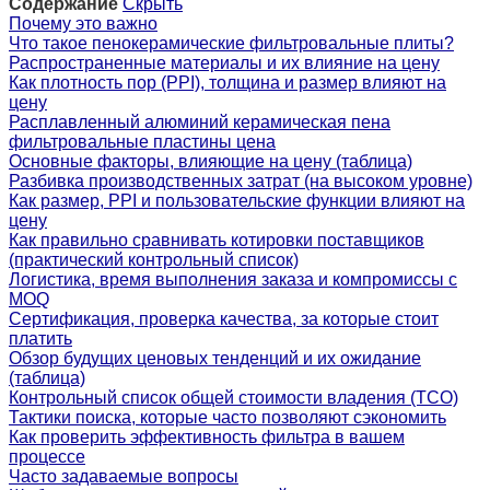
Содержание
Скрыть
Почему это важно
Что такое пенокерамические фильтровальные плиты?
Распространенные материалы и их влияние на цену
Как плотность пор (PPI), толщина и размер влияют на
цену
Расплавленный алюминий керамическая пена
фильтровальные пластины цена
Основные факторы, влияющие на цену (таблица)
Разбивка производственных затрат (на высоком уровне)
Как размер, PPI и пользовательские функции влияют на
цену
Как правильно сравнивать котировки поставщиков
(практический контрольный список)
Логистика, время выполнения заказа и компромиссы с
MOQ
Сертификация, проверка качества, за которые стоит
платить
Обзор будущих ценовых тенденций и их ожидание
(таблица)
Контрольный список общей стоимости владения (TCO)
Тактики поиска, которые часто позволяют сэкономить
Как проверить эффективность фильтра в вашем
процессе
Часто задаваемые вопросы