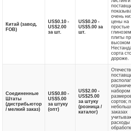
листинги
поставщ
показыв
очень ни
US$0.10 -
US$0.20 -
цены на
Китай (завод,
US$2.00
US$5.00 за
простые
FOB)
за шт.
шт.
глинозе
плиты п
высоком
Нестанд
сорта ст
дороже.
Отечест
поставщ
распола
огранич
US$2.00 -
набором
Соединенные
US$0.80 -
US$25.00
размеров
Штаты
US$5.00
за штуку
сортов; 
(дистрибьютор
за штуку
(розница /
небольш
/ мелкий заказ)
(опт)
каталог)
заказах
учитыва
расходы
обработк