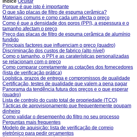
Índice
Ocultar
Porque é que isto é importante
O que são placas de filtro de espuma cerâmica?
Materiais comuns e como cada um afecta o preço
Como é que a densidade dos poros (PPI), a espessura e o
tamanho afectam o preço
Preço das placas de filtro de espuma cerâmica de alumínio
fundido
Principais factores que influenciam o preço (quadro)
Discriminação dos custos de fabrico (alto nível)
Como o tamanho, o PPI e as caraterísticas personalizadas
se relacionam com o preço
Como comparar corretamente as cotações dos fornecedores
(lista de verificação prática)
Logística, prazos de entrega e compromissos de qualidade
Certificação, testes de qualidade que valem a pena pagar
Panorama da tendência futura dos preços e o que esperar
(quadro)
Lista de controlo do custo total de propriedade (TCO)
Tácticas de aprovisionamento que frequentemente poupam
dinheiro
Como validar o desempenho do filtro no seu processo
Perguntas mais frequentes
Modelo de aquisição: lista de verificação de correio
eletrónico para pedir orçamentos