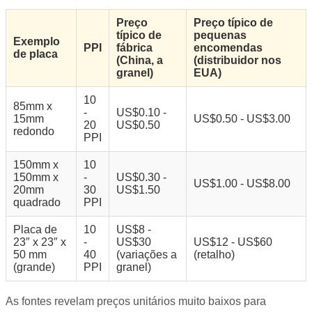
Preço
Preço típico de
típico de
pequenas
Exemplo
PPI
fábrica
encomendas
de placa
(China, a
(distribuidor nos
granel)
EUA)
10
85mm x
-
US$0.10 -
15mm
US$0.50 - US$3.00
20
US$0.50
redondo
PPI
150mm x
10
150mm x
-
US$0.30 -
US$1.00 - US$8.00
20mm
30
US$1.50
quadrado
PPI
Placa de
10
US$8 -
23″ x 23″ x
-
US$30
US$12 - US$60
50 mm
40
(variações a
(retalho)
(grande)
PPI
granel)
As fontes revelam preços unitários muito baixos para