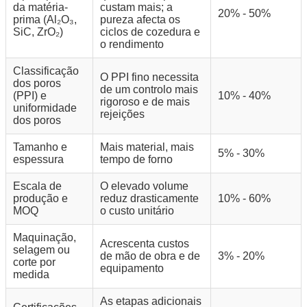
da matéria-
custam mais; a
20% - 50%
prima (Al₂O₃,
pureza afecta os
SiC, ZrO₂)
ciclos de cozedura e
o rendimento
Classificação
O PPI fino necessita
dos poros
de um controlo mais
(PPI) e
10% - 40%
rigoroso e de mais
uniformidade
rejeições
dos poros
Tamanho e
Mais material, mais
5% - 30%
espessura
tempo de forno
Escala de
O elevado volume
produção e
reduz drasticamente
10% - 60%
MOQ
o custo unitário
Maquinação,
Acrescenta custos
selagem ou
de mão de obra e de
3% - 20%
corte por
equipamento
medida
As etapas adicionais