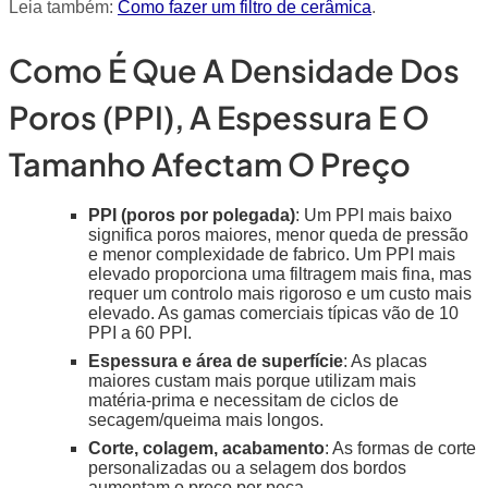
Leia também:
Como fazer um filtro de cerâmica
.
Como É Que A Densidade Dos
Poros (PPI), A Espessura E O
Tamanho Afectam O Preço
PPI (poros por polegada)
: Um PPI mais baixo
significa poros maiores, menor queda de pressão
e menor complexidade de fabrico. Um PPI mais
elevado proporciona uma filtragem mais fina, mas
requer um controlo mais rigoroso e um custo mais
elevado. As gamas comerciais típicas vão de 10
PPI a 60 PPI.
Espessura e área de superfície
: As placas
maiores custam mais porque utilizam mais
matéria-prima e necessitam de ciclos de
secagem/queima mais longos.
Corte, colagem, acabamento
: As formas de corte
personalizadas ou a selagem dos bordos
aumentam o preço por peça.