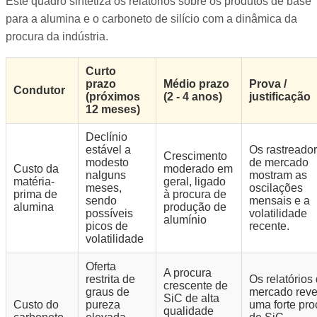
Este quadro sintetiza os relatórios sobre os produtos de base
para a alumina e o carboneto de silício com a dinâmica da
procura da indústria.
Curto
prazo
Médio prazo
Prova /
Condutor
(próximos
(2 - 4 anos)
justificação
12 meses)
Declínio
estável a
Os rastreado
Crescimento
modesto
de mercado
Custo da
moderado em
nalguns
mostram as
matéria-
geral, ligado
meses,
oscilações
prima de
à procura de
sendo
mensais e a
alumina
produção de
possíveis
volatilidade
alumínio
picos de
recente.
volatilidade
Oferta
A procura
restrita de
Os relatórios
crescente de
graus de
mercado rev
SiC de alta
Custo do
pureza
uma forte pro
qualidade