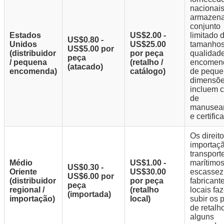
nacionai
armazen
conjunto
Estados
US$2.00 -
limitado 
US$0.80 -
Unidos
US$25.00
tamanhos
US$5.00 por
(distribuidor
por peça
qualidade
peça
/ pequena
(retalho /
encomen
(atacado)
encomenda)
catálogo)
de peque
dimensõ
incluem 
de
manusea
e certific
Os direit
importaçã
transport
Médio
US$1.00 -
marítimos
US$0.30 -
Oriente
US$30.00
escassez
US$6.00 por
(distribuidor
por peça
fabricant
peça
regional /
(retalho
locais fa
(importada)
importação)
local)
subir os 
de retalh
alguns