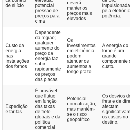
carboneto
elevada,
de SiC
deverá
de silício
potencial
impulsionada
manter os
pressão de
pela eletróni
preços mais
preços para
potência.
elevados
cima
Dependente
da região;
Os
qualquer
Custo da
investimentos
A energia do
aumento do
energia
em eficiência
forno é um
preço da
nas
podem
grande
energia faz
instalações
atenuar os
componente 
subir
dos fornos
aumentos a
custo.
rapidamente
longo prazo
os preços
das placas
É provável
que flutue
Os desvios d
Potencial
em função
frete e de dir
normalização,
Expedição
das taxas
afectam
mas mantém-
e tarifas
de frete
significativa
se o risco
globais e da
os custos no
geopolítico
política
destino.
comercial