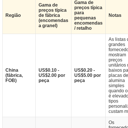
Gama de
Gama de
preços típica
preços típica
para
Região
de fábrica
Notas
pequenas
(encomendas
encomendas
a granel)
/ retalho
As listas
grandes
forneced
mostram
preços
unitários
China
US$0.10 -
US$0.20 -
baixos pa
(fábrica,
US$2.00 por
US$5.00 por
placas d
FOB)
peça
peça
alumina
simples
quando 
é elevado
tipos
personal
custam m
Os
forneced