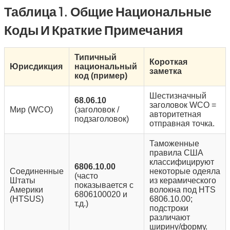
Таблица 1. Общие Национальные
Коды И Краткие Примечания
Типичный
Короткая
Юрисдикция
национальный
заметка
код (пример)
Шестизначный
68.06.10
заголовок WCO =
Мир (WCO)
(заголовок /
авторитетная
подзаголовок)
отправная точка.
Таможенные
правила США
классифицируют
6806.10.00
Соединенные
некоторые одеяла
(часто
Штаты
из керамического
показывается с
Америки
волокна под HTS
6806100020 и
(HTSUS)
6806.10.00;
т.д.)
подстроки
различают
ширину/форму.