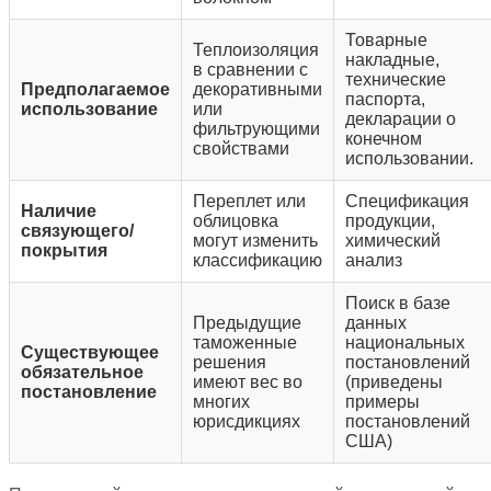
Товарные
Теплоизоляция
накладные,
в сравнении с
технические
Предполагаемое
декоративными
паспорта,
использование
или
декларации о
фильтрующими
конечном
свойствами
использовании.
Переплет или
Спецификация
Наличие
облицовка
продукции,
связующего/
могут изменить
химический
покрытия
классификацию
анализ
Поиск в базе
Предыдущие
данных
таможенные
национальных
Существующее
решения
постановлений
обязательное
имеют вес во
(приведены
постановление
многих
примеры
юрисдикциях
постановлений
США)