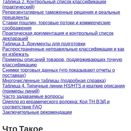
Таблица 2. Контрольный список классификации
(практический)
Репрезентативные таможенные решения и реальные
прецеденты
Ставки пошлин, торговые потоки и коммерческие
соображения
Практическая документация и контрольный список
деклараций
Таблица 3. Документы для подготовки
Распространенные неправильные классификации и как
их избежать
Примеры описаний товаров, поддерживающих точную
классификацию
Снимки торговых данных (что показывают отчеты о
поставках)
Многочисленные таблицы (подробная справка)
Таблица 4. Типичные линии HS/HTS и краткие описания
(примеры линий)
Часто задаваемые вопросы
Одеяло из керамического волокна: Код ТН ВЭД и
соответствие FAQ
Заключительные рекомендации
Что Такое