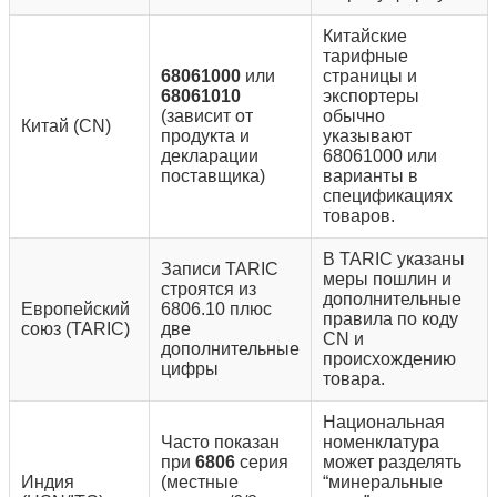
Китайские
тарифные
68061000
или
страницы и
68061010
экспортеры
(зависит от
обычно
Китай (CN)
продукта и
указывают
декларации
68061000 или
поставщика)
варианты в
спецификациях
товаров.
В TARIC указаны
Записи TARIC
меры пошлин и
строятся из
дополнительные
Европейский
6806.10 плюс
правила по коду
союз (TARIC)
две
CN и
дополнительные
происхождению
цифры
товара.
Национальная
Часто показан
номенклатура
при
6806
серия
может разделять
Индия
(местные
“минеральные