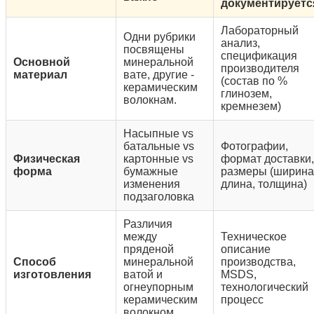
документируетс
Лабораторный
Одни рубрики
анализ,
посвящены
спецификация
Основной
минеральной
производителя
материал
вате, другие -
(состав по %
керамическим
глинозем,
волокнам.
кремнезем)
Насыпные vs
батальные vs
Фотографии,
Физическая
картонные vs
формат доставки,
форма
бумажные
размеры (ширина
изменения
длина, толщина)
подзаголовка
Различия
между
Техническое
пряденой
описание
Способ
минеральной
производства,
изготовления
ватой и
MSDS,
огнеупорным
технологический
керамическим
процесс
волокном