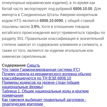
огнеупорные керамические изделия), в то время как
Китай часто экспортирует под рубрикой
6806.10.00
. Для
импорта в Соединенные Штаты Америки конкретным
кодом HTS является
6806.10.0090
, с общей ставкой
пошлины около
3.9%
, Хотя в отношении товаров
китайского происхождения могут применяться тарифы по
разделу 301. Правильная классификация в значительной
степени зависит от содержания алюминия и силиката, а
также от того, является ли изделие игольчатым или
химически скрепленным.
Содержание
Скрыть
Что такое Гармонизированная система (ГС)
Почему одеяла из керамического волокна обычно
классифицируются по ТН ВЭД 6806.10
Примеры кодексов на уровне стран (общие
национальные формы)
Таблица 1. Общие национальные коды и краткие
примечания
Как таможня выбирает правильный заголовок -
практические критерии