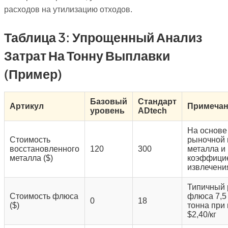
расходов на утилизацию отходов.
Таблица 3: Упрощенный Анализ
Затрат На Тонну Выплавки
(пример)
Базовый
Стандарт
Артикул
Примечан
уровень
ADtech
На основе
Стоимость
рыночной
восстановленного
120
300
металла и
металла ($)
коэффици
извлечени
Типичный 
Стоимость флюса
флюса 7,5 
0
18
($)
тонна при
$2,40/кг