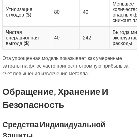
Меньшее
Утилизация
количеств
80
40
отходов ($)
опасных ф
снижает п
Чистая
Выгода ми
операционная
40
242
эксплуата
выгода ($)
расходы
Эта упрощенная модель показывает, как умеренные
затраты на флюс часто приносят огромную прибыль за
счет повышения извлечения металла.
Обращение, Хранение И
Безопасность
Средства Индивидуальной
Защиты