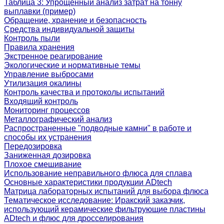
Таблица 3: Упрощенный анализ затрат на тонну
выплавки (пример)
Обращение, хранение и безопасность
Средства индивидуальной защиты
Контроль пыли
Правила хранения
Экстренное реагирование
Экологические и нормативные темы
Управление выбросами
Утилизация окалины
Контроль качества и протоколы испытаний
Входящий контроль
Мониторинг процессов
Металлографический анализ
Распространенные "подводные камни" в работе и
способы их устранения
Передозировка
Заниженная дозировка
Плохое смешивание
Использование неправильного флюса для сплава
Основные характеристики продукции ADtech
Матрица лабораторных испытаний для выбора флюса
Тематическое исследование: Иракский заказчик,
использующий керамические фильтрующие пластины
ADtech и флюс для дросселирования