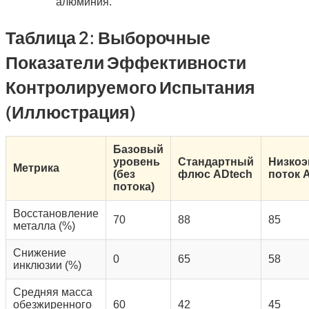
алюминия.
Таблица 2: Выборочные
Показатели Эффективности
Контролируемого Испытания
(иллюстрация)
Базовый
уровень
Стандартный
Низко
Метрика
(без
флюс ADtech
поток 
потока)
Восстановление
70
88
85
металла (%)
Снижение
0
65
58
инклюзии (%)
Средняя масса
обезжиренного
60
42
45