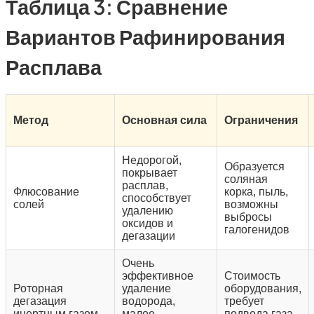
Таблица 3: Сравнение
Вариантов Рафинирования
Расплава
Метод
Основная сила
Ограничения
Недорогой,
Образуется
покрывает
соляная
расплав,
Флюсование
корка, пыль,
способствует
солей
возможны
удалению
выбросы
оксидов и
галогенидов
дегазации
Очень
эффективное
Стоимость
Роторная
удаление
оборудования,
дегазация
водорода,
требует
инертным газом
малое
подвода газа