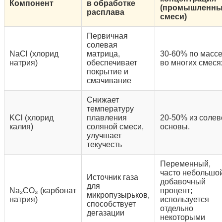
Компонент
в обработке
(промышленн
расплава
смеси)
Первичная
солевая
NaCl (хлорид
матрица,
30-60% по масс
натрия)
обеспечивает
во многих смеся
покрытие и
смачивание
Снижает
температуру
KCl (хлорид
плавления
20-50% из солев
калия)
соляной смеси,
основы.
улучшает
текучесть
Переменный,
часто небольшо
Источник газа
добавочный
для
Na₂CO₃ (карбонат
процент;
микропузырьков,
натрия)
используется
способствует
отдельно
дегазации
некоторыми