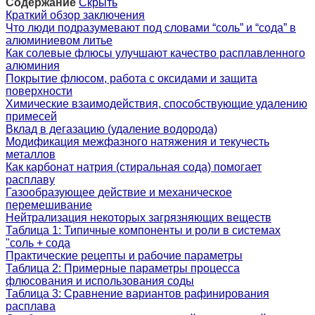
Содержание
Скрыть
Краткий обзор заключения
Что люди подразумевают под словами “соль” и “сода” в
алюминиевом литье
Как солевые флюсы улучшают качество расплавленного
алюминия
Покрытие флюсом, работа с оксидами и защита
поверхности
Химические взаимодействия, способствующие удалению
примесей
Вклад в дегазацию (удаление водорода)
Модификация межфазного натяжения и текучесть
металлов
Как карбонат натрия (стиральная сода) помогает
расплаву
Газообразующее действие и механическое
перемешивание
Нейтрализация некоторых загрязняющих веществ
Таблица 1: Типичные компоненты и роли в системах
"соль + сода
Практические рецепты и рабочие параметры
Таблица 2: Примерные параметры процесса
флюсования и использования соды
Таблица 3: Сравнение вариантов рафинирования
расплава