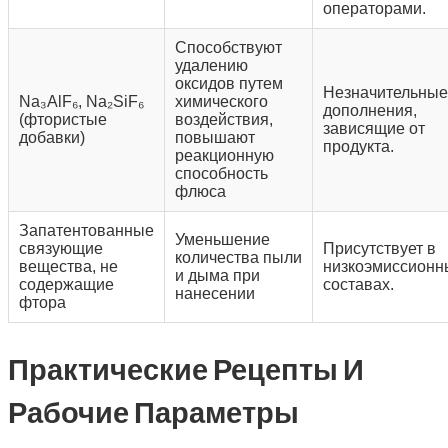
операторами.
Способствуют
удалению
оксидов путем
Незначительные
Na₃AlF₆, Na₂SiF₆
химического
дополнения,
(фтористые
воздействия,
зависящие от
добавки)
повышают
продукта.
реакционную
способность
флюса
Запатентованные
Уменьшение
связующие
Присутствует в
количества пыли
вещества, не
низкоэмиссионн
и дыма при
содержащие
составах.
нанесении
фтора
Практические Рецепты И
Рабочие Параметры