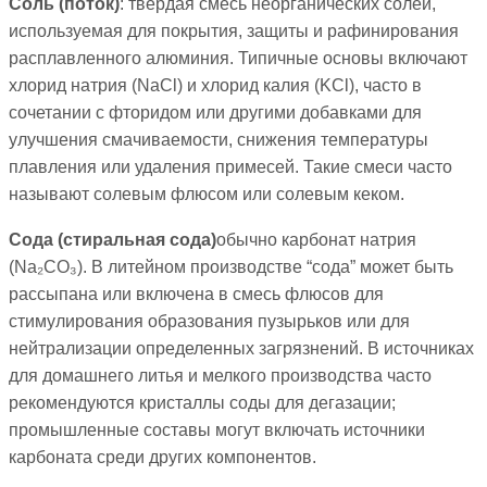
Соль (поток)
: твердая смесь неорганических солей,
используемая для покрытия, защиты и рафинирования
расплавленного алюминия. Типичные основы включают
хлорид натрия (NaCl) и хлорид калия (KCl), часто в
сочетании с фторидом или другими добавками для
улучшения смачиваемости, снижения температуры
плавления или удаления примесей. Такие смеси часто
называют солевым флюсом или солевым кеком.
Сода (стиральная сода)
обычно карбонат натрия
(Na₂CO₃). В литейном производстве “сода” может быть
рассыпана или включена в смесь флюсов для
стимулирования образования пузырьков или для
нейтрализации определенных загрязнений. В источниках
для домашнего литья и мелкого производства часто
рекомендуются кристаллы соды для дегазации;
промышленные составы могут включать источники
карбоната среди других компонентов.