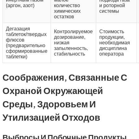
(аргон, азот)
количество
и роторной
химических
системы
остатков
Дегазация
Контролируемое
Стоимость
таблеток/твердых
дозирование,
продукции,
флюсов
низкая
необходимая
(предварительно
запыленность,
дисциплина
сформированные
стабильность
оператора
таблетки)
Соображения, Связанные С
Охраной Окружающей
Среды, Здоровьем И
Утилизацией Отходов
Выбросы И Побочные Продукты