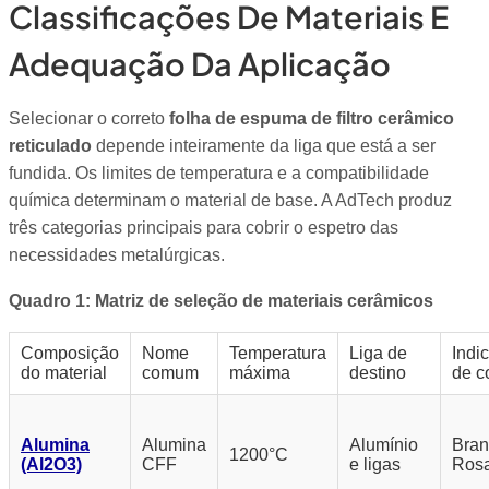
Classificações De Materiais E
Adequação Da Aplicação
Selecionar o correto
folha de espuma de filtro cerâmico
reticulado
depende inteiramente da liga que está a ser
fundida. Os limites de temperatura e a compatibilidade
química determinam o material de base. A AdTech produz
três categorias principais para cobrir o espetro das
necessidades metalúrgicas.
Quadro 1: Matriz de seleção de materiais cerâmicos
Composição
Nome
Temperatura
Liga de
Indi
do material
comum
máxima
destino
de c
Alumina
Alumina
Alumínio
Bran
1200°C
(Al2O3)
CFF
e ligas
Ros