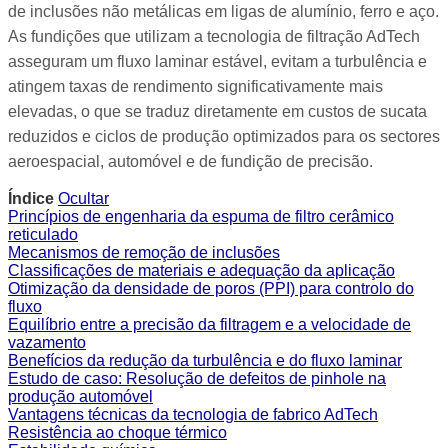
de inclusões não metálicas em ligas de alumínio, ferro e aço.
As fundições que utilizam a tecnologia de filtração AdTech
asseguram um fluxo laminar estável, evitam a turbulência e
atingem taxas de rendimento significativamente mais
elevadas, o que se traduz diretamente em custos de sucata
reduzidos e ciclos de produção optimizados para os sectores
aeroespacial, automóvel e de fundição de precisão.
Índice
Ocultar
Princípios de engenharia da espuma de filtro cerâmico
reticulado
Mecanismos de remoção de inclusões
Classificações de materiais e adequação da aplicação
Otimização da densidade de poros (PPI) para controlo do
fluxo
Equilíbrio entre a precisão da filtragem e a velocidade de
vazamento
Benefícios da redução da turbulência e do fluxo laminar
Estudo de caso: Resolução de defeitos de pinhole na
produção automóvel
Vantagens técnicas da tecnologia de fabrico AdTech
Resistência ao choque térmico