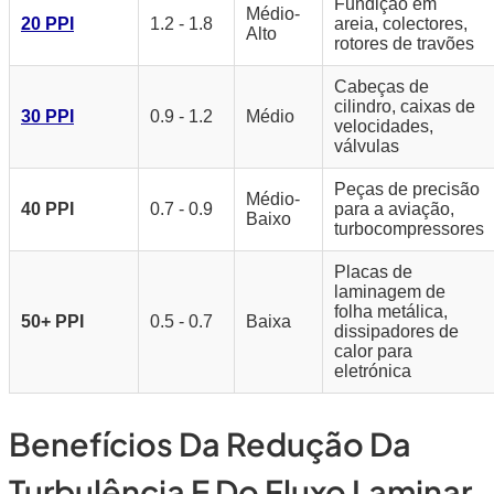
Fundição em
Médio-
20 PPI
1.2 - 1.8
areia, colectores,
Alto
rotores de travões
Cabeças de
cilindro, caixas de
30 PPI
0.9 - 1.2
Médio
velocidades,
válvulas
Peças de precisão
Médio-
40 PPI
0.7 - 0.9
para a aviação,
Baixo
turbocompressores
Placas de
laminagem de
folha metálica,
50+ PPI
0.5 - 0.7
Baixa
dissipadores de
calor para
eletrónica
Benefícios Da Redução Da
Turbulência E Do Fluxo Laminar