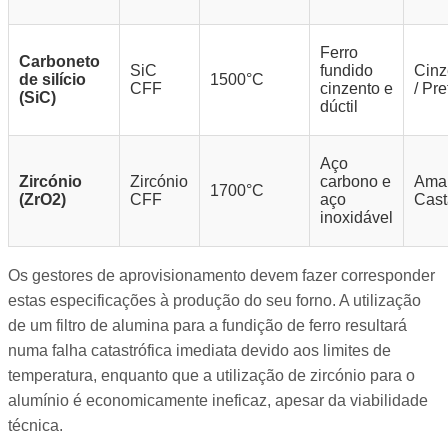
Ferro
Carboneto
SiC
fundido
Cinz
de silício
1500°C
CFF
cinzento e
/ Pre
(SiC)
dúctil
Aço
Zircónio
Zircónio
carbono e
Amar
1700°C
(ZrO2)
CFF
aço
Cas
inoxidável
Os gestores de aprovisionamento devem fazer corresponder
estas especificações à produção do seu forno. A utilização
de um filtro de alumina para a fundição de ferro resultará
numa falha catastrófica imediata devido aos limites de
temperatura, enquanto que a utilização de zircónio para o
alumínio é economicamente ineficaz, apesar da viabilidade
técnica.