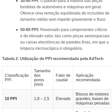
30-40 PPI:
O padrão para a maioria das peças
fundidas de automóveis e máquinas em geral.
Oferece uma remoção equilibrada de inclusões de
tamanho médio sem impedir gravemente o fluxo.
50-60 PPI:
Reservado para componentes críticos
e de elevado valor, tais como peças aeroespaciais
ou caixas electrónicas de paredes finas, em que a
limpeza microscópica é obrigatória.
Tabela 2: Utilização de PPI recomendada pela AdTech
Tamanho
Classificação
dos
Fator de
Aplicação
PPI
poros
caudal
recomendada
(mm)
Blocos de motores
10 PPI
1,8 – 2,5
Elevado
grandes, bases de
máquinas pesadas