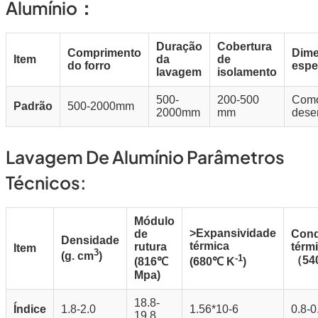
Alumínio：
Duração
Cobertura
Comprimento
Dim
Item
da
de
do forro
espe
lavagem
isolamento
500-
200-500
Com
Padrão
500-2000mm
2000mm
mm
dese
Lavagem De Alumínio Parâmetros
Técnicos:
Módulo
>Expansividade
de
Cond
Densidade
térmica
rutura
térm
Item
3
(g. cm
)
-1
（54
(816℃
(680℃ K
)
Mpa)
18.8-
Índice
1.8-2.0
1.56*10-6
0.8-0
19.8