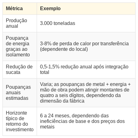
Métrica
Exemplo
Produção
3.000 toneladas
anual
Poupança
de energia
3-8% de perda de calor por transferência
graças ao
(dependente do local)
isolamento
Redução de
0,5-1,5% redução anual após integração
sucata
total
Varia; as poupanças de metal + energia +
Poupanças
mão de obra podem atingir montantes de
anuais
quatro a seis dígitos, dependendo da
estimadas
dimensão da fábrica
Horizonte
6 a 24 meses, dependendo das
típico de
ineficiências de base e dos preços dos
retorno do
metais
investimento