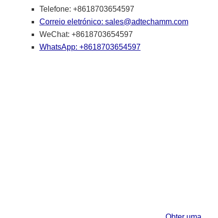
Telefone: +8618703654597
Correio eletrónico:
sales@adtechamm.com
WeChat: +8618703654597
WhatsApp: +8618703654597
Obter uma