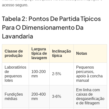
acesso seguro.
Tabela 2: Pontos De Partida Típicos
Para O Dimensionamento Da
Lavandaria
Largura
Classe de
Inclinação
típica de
Notas
produção
típica
lavagem
Laboratórios
Pequenos
de
100-200
percursos,
2-5%
pequenos
mm
apoio à concha
lotes
manual
Em linha com
Fundições
200-400
caixas de
3-6%
médias
mm
desgaseificação
e de filtragem