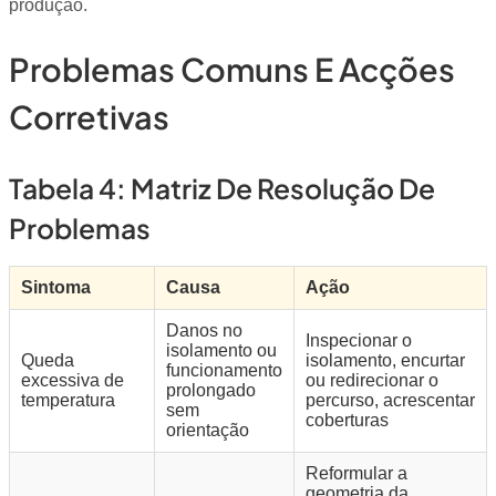
produção.
Problemas Comuns E Acções
Corretivas
Tabela 4: Matriz De Resolução De
Problemas
Sintoma
Causa
Ação
Danos no
Inspecionar o
isolamento ou
Queda
isolamento, encurtar
funcionamento
excessiva de
ou redirecionar o
prolongado
temperatura
percurso, acrescentar
sem
coberturas
orientação
Reformular a
geometria da