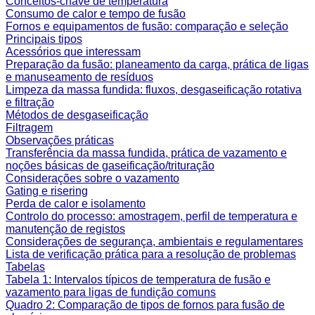
Conceitos-chave de temperatura
Consumo de calor e tempo de fusão
Fornos e equipamentos de fusão: comparação e seleção
Principais tipos
Acessórios que interessam
Preparação da fusão: planeamento da carga, prática de ligas
e manuseamento de resíduos
Limpeza da massa fundida: fluxos, desgaseificação rotativa
e filtração
Métodos de desgaseificação
Filtragem
Observações práticas
Transferência da massa fundida, prática de vazamento e
noções básicas de gaseificação/trituração
Considerações sobre o vazamento
Gating e risering
Perda de calor e isolamento
Controlo do processo: amostragem, perfil de temperatura e
manutenção de registos
Considerações de segurança, ambientais e regulamentares
Lista de verificação prática para a resolução de problemas
Tabelas
Tabela 1: Intervalos típicos de temperatura de fusão e
vazamento para ligas de fundição comuns
Quadro 2: Comparação de tipos de fornos para fusão de