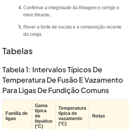
Confirmar a integridade da filtragem e corrigir o
meio filtrante.
Rever a fonte de sucata e a composição recente
da carga.
Tabelas
Tabela 1: Intervalos Típicos De
Temperatura De Fusão E Vazamento
Para Ligas De Fundição Comuns
Gama
Temperatura
típica
Família de
típica de
de
Notas
ligas
vazamento
liquidus
(°C)
(°C)