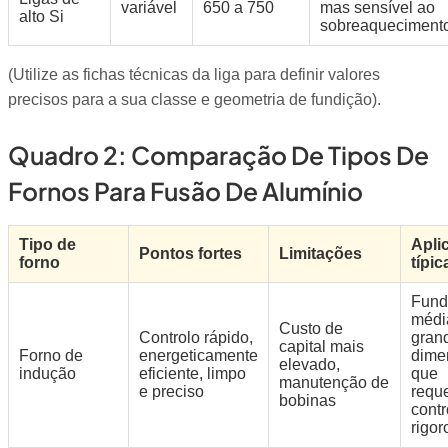
variável
650 a 750
mas sensível ao
alto Si
sobreaquecimento
(Utilize as fichas técnicas da liga para definir valores
precisos para a sua classe e geometria de fundição).
Quadro 2: Comparação De Tipos De
Fornos Para Fusão De Alumínio
Tipo de
Apli
Pontos fortes
Limitações
forno
típic
Fund
médi
Custo de
Controlo rápido,
gran
capital mais
Forno de
energeticamente
dime
elevado,
indução
eficiente, limpo
que
manutenção de
e preciso
requ
bobinas
contr
rigor