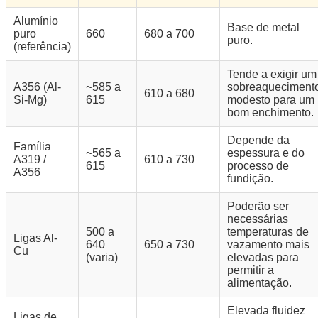
Alumínio
Base de metal
puro
660
680 a 700
puro.
(referência)
Tende a exigir um
A356 (Al-
~585 a
sobreaqueciment
610 a 680
Si-Mg)
615
modesto para um
bom enchimento.
Depende da
Família
~565 a
espessura e do
A319 /
610 a 730
615
processo de
A356
fundição.
Poderão ser
necessárias
500 a
temperaturas de
Ligas Al-
640
650 a 730
vazamento mais
Cu
(varia)
elevadas para
permitir a
alimentação.
Elevada fluidez
Ligas de