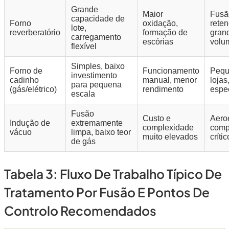
Grande
Maior
Fusã
capacidade de
Forno
oxidação,
rete
lote,
reverberatório
formação de
gran
carregamento
escórias
volu
flexível
Simples, baixo
Forno de
Funcionamento
Pequ
investimento
cadinho
manual, menor
lojas
para pequena
(gás/elétrico)
rendimento
espec
escala
Fusão
Custo e
Aero
Indução de
extremamente
complexidade
comp
vácuo
limpa, baixo teor
muito elevados
crític
de gás
Tabela 3: Fluxo De Trabalho Típico De
Tratamento Por Fusão E Pontos De
Controlo Recomendados