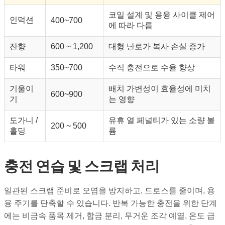
코일 설계 및 용융 사이클 제어
인덕션
400~700
에 따라 다름
잔향
600 ~ 1,200
대형 난로가 복사 손실 증가
타워
350~700
수직 충전으로 수율 향상
기울이
배치 가변성이 효율성에 미치
600~900
기
는 영향
도가니 /
유휴 열 페널티가 있는 소량 볼
200 ~ 500
홀딩
륨
충전 연습 및 스크랩 처리
일관된 스크랩 준비로 오염을 방지하고, 드로스를 줄이며, 용
융 주기를 단축할 수 있습니다. 반복 가능한 충전을 위한 단계
에는 비금속 품목 제거, 합금 분리, 무거운 조각 예열, 온도 급