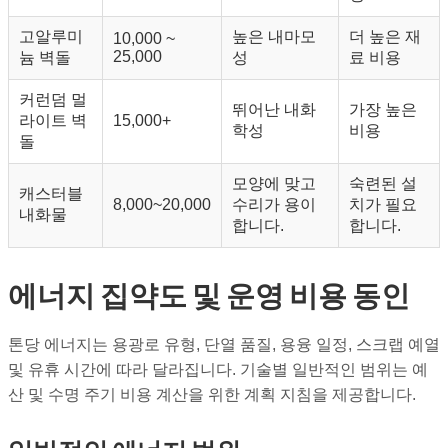
고알루미
높은 내마모
더 높은 재
10,000 ~
25,000
늄 벽돌
성
료 비용
커런덤 멀
뛰어난 내화
가장 높은
라이트 벽
15,000+
학성
비용
돌
모양에 맞고
숙련된 설
캐스터블
8,000~20,000
수리가 용이
치가 필요
내화물
합니다.
합니다.
에너지 집약도 및 운영 비용 동인
톤당 에너지는 용광로 유형, 단열 품질, 용융 일정, 스크랩 예열
및 유휴 시간에 따라 달라집니다. 기술별 일반적인 범위는 예
산 및 수명 주기 비용 계산을 위한 계획 지침을 제공합니다.