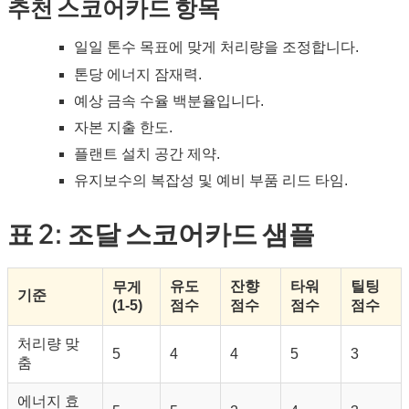
추천 스코어카드 항목
일일 톤수 목표에 맞게 처리량을 조정합니다.
톤당 에너지 잠재력.
예상 금속 수율 백분율입니다.
자본 지출 한도.
플랜트 설치 공간 제약.
유지보수의 복잡성 및 예비 부품 리드 타임.
표 2: 조달 스코어카드 샘플
유도
잔향
타워
틸팅
무게
기준
(1-5)
점수
점수
점수
점수
처리량 맞
5
4
4
5
3
춤
에너지 효