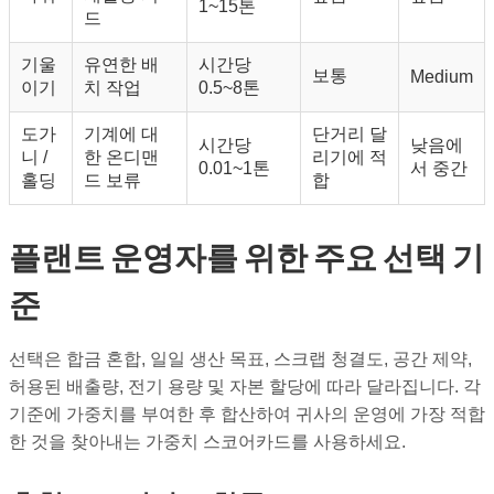
1~15톤
드
기울
유연한 배
시간당
보통
Medium
이기
치 작업
0.5~8톤
도가
기계에 대
단거리 달
시간당
낮음에
니 /
한 온디맨
리기에 적
0.01~1톤
서 중간
홀딩
드 보류
합
플랜트 운영자를 위한 주요 선택 기
준
선택은 합금 혼합, 일일 생산 목표, 스크랩 청결도, 공간 제약,
허용된 배출량, 전기 용량 및 자본 할당에 따라 달라집니다. 각
기준에 가중치를 부여한 후 합산하여 귀사의 운영에 가장 적합
한 것을 찾아내는 가중치 스코어카드를 사용하세요.