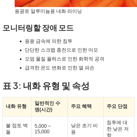
용광로 알루미늄용 내화 라이닝
모니터링할 장애 모드
용융 금속에 의한 침투
단단한 스크랩 충전으로 인한 마모
오염 물질 플럭스로 인한 화학적 공격
급격한 온도 변화로 인한 열 파손
표 3: 내화 유형 및 속성
일반적인 수
내화 유형
주요 혜택
주요 단점
명(시간)
침투에 대
불 점토 벽
낮은 초기 비
5,000 ~
한 낮은 저
15,000
돌
용
항