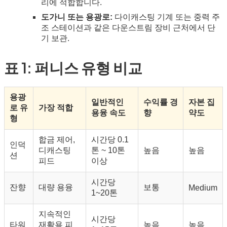
리에 적합합니다.
도가니 또는 용광로:
다이캐스팅 기계 또는 중력 주
조 스테이션과 같은 다운스트림 장비 근처에서 단
기 보관.
표 1: 퍼니스 유형 비교
용광
일반적인
수익률 경
자본 집
로 유
가장 적합
용융 속도
향
약도
형
합금 제어,
시간당 0.1
인덕
디캐스팅
톤 ~ 10톤
높음
높음
션
피드
이상
시간당
잔향
대량 용융
보통
Medium
1~20톤
지속적인
시간당
타워
재활용 피
높음
높음