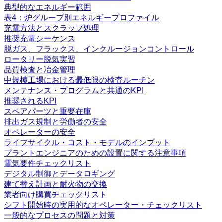
典型的なエネルギー範囲
表4：炉グループ別エネルギープロファイル
充電方法とスクラップ処理
推奨充電シーケンス
脱ガス、フラックス、インクルージョンコントロール
ロータリー脱気実習
品質検査と冶金管理
中規模工場における最低限の検査ルーチン
メンテナンス・プログラムと共通のKPI
推奨されるKPI
スペアパーツと重要在庫
排出ガス規制と労働者の安全
オペレーターの安全
ライフサイクル・コスト・モデルのインプット
プラントエンジニアのための設置に関する注意事項
電気要件チェックリスト
デジタル制御とデータロギング
建て替え計画と耐火物の交換
業者向け購買チェックリスト
シフト開始時の実用的なオペレーター・チェックリスト
一般的なプロセスの問題と対策