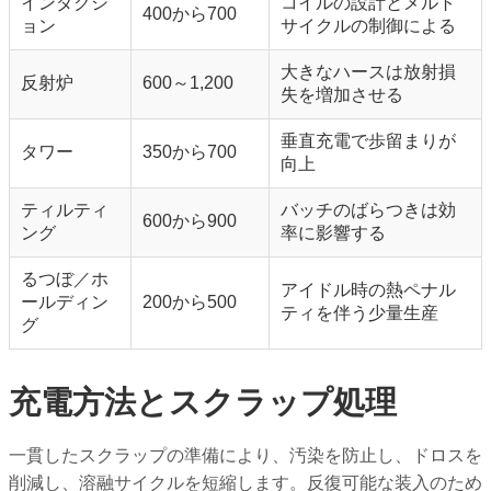
インダクシ
コイルの設計とメルト
400から700
ョン
サイクルの制御による
大きなハースは放射損
反射炉
600～1,200
失を増加させる
垂直充電で歩留まりが
タワー
350から700
向上
ティルティ
バッチのばらつきは効
600から900
ング
率に影響する
るつぼ／ホ
アイドル時の熱ペナル
ールディン
200から500
ティを伴う少量生産
グ
充電方法とスクラップ処理
一貫したスクラップの準備により、汚染を防止し、ドロスを
削減し、溶融サイクルを短縮します。反復可能な装入のため