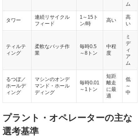
ム
連続リサイクル
1～15ト
高
タワー
高い
フィード
ン/時
い
ミ
デ
ティルテ
柔軟なバッチ作
毎時0.5
中程
ィ
ィング
業
～8トン
度
ア
ム
短距
るつぼ／
マシンのオンデ
低
毎時0.01
離走
ホールデ
マンド・ホール
～
～1トン
に最
ィング
ディング
中
適
プラント・オペレーターの主な
選考基準