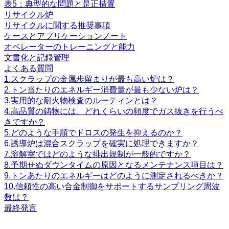
表5：典型的な問題と是正措置
リサイクル炉
リサイクルに関する推奨事項
ケースとアプリケーションノート
オペレーターのトレーニングと能力
文書化と記録管理
よくある質問
1.スクラップの金属歩留まりが最も高い炉は？
2.トン当たりのエネルギー消費量が最も少ない炉は？
3.実用的な耐火物検査のルーティンとは？
4.高品質の鋳物には、どれくらいの頻度でガス抜きを行うべ
きですか？
5.どのような手順でドロスの発生を抑えるのか？
6.誘導炉は混合スクラップを確実に処理できますか？
7.溶解室ではどのような排出規制が一般的ですか？
8.予期せぬダウンタイムの原因となるメンテナンス項目は？
9.トンあたりのエネルギーはどのように測定されるべきか？
10.信頼性の高い合金制御をサポートするサンプリング周波
数は？
最終発言