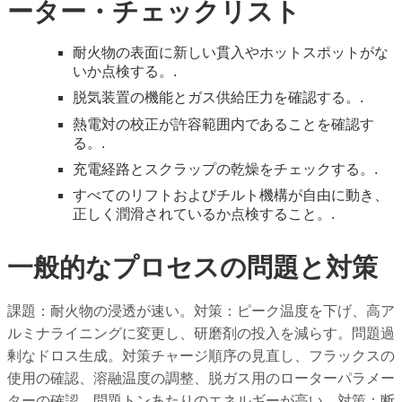
ーター・チェックリスト
耐火物の表面に新しい貫入やホットスポットがな
いか点検する。.
脱気装置の機能とガス供給圧力を確認する。.
熱電対の校正が許容範囲内であることを確認す
る。.
充電経路とスクラップの乾燥をチェックする。.
すべてのリフトおよびチルト機構が自由に動き、
正しく潤滑されているか点検すること。.
一般的なプロセスの問題と対策
課題：耐火物の浸透が速い。対策：ピーク温度を下げ、高ア
ルミナライニングに変更し、研磨剤の投入を減らす。問題過
剰なドロス生成。対策チャージ順序の見直し、フラックスの
使用の確認、溶融温度の調整、脱ガス用のローターパラメー
ターの確認。問題トンあたりのエネルギーが高い。対策：断