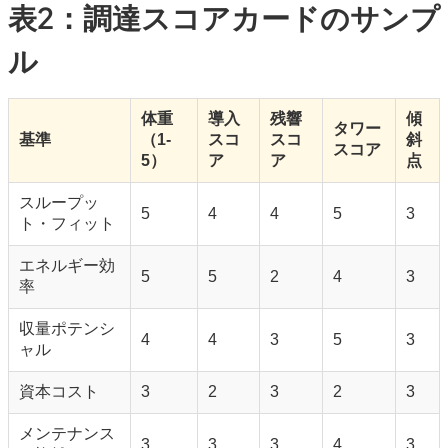
表2：調達スコアカードのサンプ
ル
体重
導入
残響
傾
タワー
基準
（1-
スコ
スコ
斜
スコア
5）
ア
ア
点
スループッ
5
4
4
5
3
ト・フィット
エネルギー効
5
5
2
4
3
率
収量ポテンシ
4
4
3
5
3
ャル
資本コスト
3
2
3
2
3
メンテナンス
3
3
3
4
3