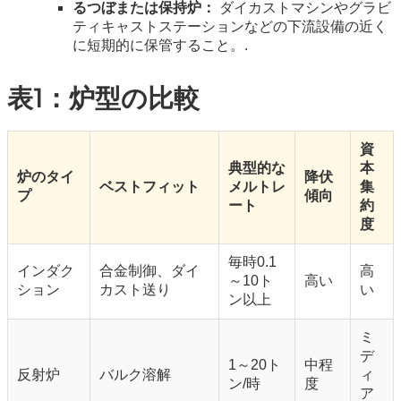
るつぼまたは保持炉：
ダイカストマシンやグラビ
ティキャストステーションなどの下流設備の近く
に短期的に保管すること。.
表1：炉型の比較
資
典型的な
本
炉のタイ
降伏
ベストフィット
メルトレ
集
プ
傾向
ート
約
度
毎時0.1
インダク
合金制御、ダイ
高
～10ト
高い
ション
カスト送り
い
ン以上
ミ
デ
1～20ト
中程
反射炉
バルク溶解
ィ
ン/時
度
ア