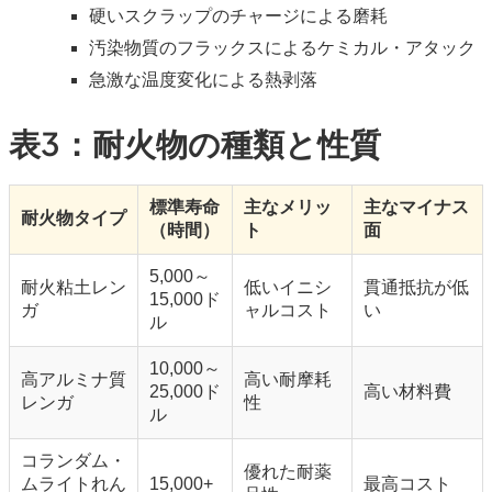
硬いスクラップのチャージによる磨耗
汚染物質のフラックスによるケミカル・アタック
急激な温度変化による熱剥落
表3：耐火物の種類と性質
標準寿命
主なメリッ
主なマイナス
耐火物タイプ
（時間）
ト
面
5,000～
耐火粘土レン
低いイニシ
貫通抵抗が低
15,000ド
ガ
ャルコスト
い
ル
10,000～
高アルミナ質
高い耐摩耗
25,000ド
高い材料費
レンガ
性
ル
コランダム・
優れた耐薬
ムライトれん
15,000+
最高コスト