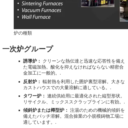
炉の種類
一次炉グループ
誘導炉：
クリーンな熱伝達と迅速な応答性を備え
た電磁加熱。酸化を抑えなければならない精密合
金加工に一般的。.
反射炉：
輻射熱を利用した囲炉裏型溶解。大きな
カストハウスでの大量溶解に適している。.
タワー炉：
連続供給用に最適化された縦型形状。
リサイクル、ミックススクラップラインに有効。.
傾斜炉または樽型炉：
注湯のための機械的傾斜を
備えたバッチ溶解。混合操業の小規模鋳物工場に
適しています。.