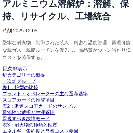
アルミニウム溶解炉：溶解、保
持、リサイクル、工場統合
時刻:2025-12-05
堅牢な耐火物、制御された装入、精密な温度管理、再現可能
な脱ガス・脱脂ルーチンを優先し、高品質かつトン当たり低
コストを確保する。.
目次
非表示
炉カテゴリーの概要
一次炉グループ
表1：炉型の比較
プラント・オペレーターの主な選考基準
スコアカードの推奨項目
表2：調達スコアカードのサンプル
難治性の選択と生涯管理
監視すべき故障モード
表3：耐火物の種類と性質
エネルギー集約度と営業コスト要因