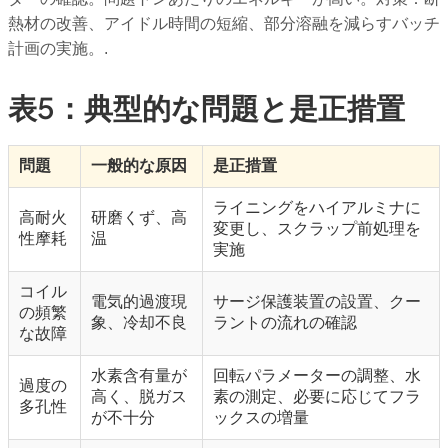
熱材の改善、アイドル時間の短縮、部分溶融を減らすバッチ
計画の実施。.
表5：典型的な問題と是正措置
問題
一般的な原因
是正措置
ライニングをハイアルミナに
高耐火
研磨くず、高
変更し、スクラップ前処理を
性摩耗
温
実施
コイル
電気的過渡現
サージ保護装置の設置、クー
の頻繁
象、冷却不良
ラントの流れの確認
な故障
水素含有量が
回転パラメーターの調整、水
過度の
高く、脱ガス
素の測定、必要に応じてフラ
多孔性
が不十分
ックスの増量