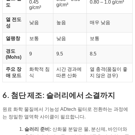
0.45
0.80 – 1.0 g/
cm³
g/
cm³
도
g/
cm³
열 전도
낮음
높음
매우 낮음
성
열팽창
보통
낮음
보통
경도
9
9.5
8.5
(Mohs)
주요 장
화학적 침
시간 경과에
열 충격(품질이 좋
애 모드
식
따른 산화
지 않은 경우)
6. 첨단 제조: 슬러리에서 소결까지
원료 화학 물질에서 기능성 ADtech 필터로 전환하는 과정에
는 정밀한 열역학 사이클이 필요합니다.
슬러리 준비:
산화물 분말은 물, 분산제, 바인더와