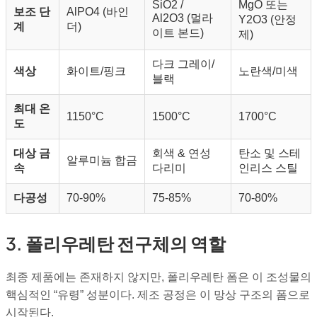
SiO2
/
MgO 또는
보조 단
AlPO4
(바인
Al2O3
(멀라
Y2O3
(안정
계
더)
이트 본드)
제)
다크 그레이/
색상
화이트/핑크
노란색/미색
블랙
최대 온
1150°C
1500°C
1700°C
도
대상 금
회색 & 연성
탄소 및 스테
알루미늄 합금
속
다리미
인리스 스틸
다공성
70-90%
75-85%
70-80%
3. 폴리우레탄 전구체의 역할
최종 제품에는 존재하지 않지만, 폴리우레탄 폼은 이 조성물의
핵심적인 “유령” 성분이다. 제조 공정은 이 망상 구조의 폼으로
시작된다.