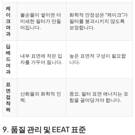
케
이
불순물이 쌓이면 더
화학적 안정성은 “케이크”가
크
미세한 필터가 만들
필터를 붕괴시키지 않도록
여
어집니다.
보장합니다.
과
딥
베
내부 표면에 작은 입
높은 표면적 구성이 필요합
드
자를 가두어 둡니다.
니다.
여
과
표
면
산화물의 화학적 인
중요. 필터 표면 에너지는 포
접
력.
함을 끌어당겨야 합니다.
착
력
9. 품질 관리 및 EEAT 표준