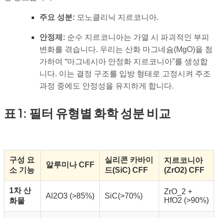
주요 성분:
모노클리닉 지르코니아.
안정제:
순수 지르코니아는 가열 시 파괴적인 부피
변화를 겪습니다. 우리는 산화 마그네슘(MgO)을 첨
가하여 “마그네시아 안정화 지르코니아”를 생성합
니다. 이는 결정 구조를 입방 형태로 고정시켜 주조
과정 중에도 안정성을 유지하게 합니다.
표 1: 필터 유형별 화학 성분 비교
구성 요
실리콘 카바이
지르코니아
알루미나 CFF
소 기능
드(SiC) CFF
(ZrO2) CFF
1차 산
ZrO_2
+
Al2O3
(>85%)
SiC(>70%)
HfO2
(>90%)
화물