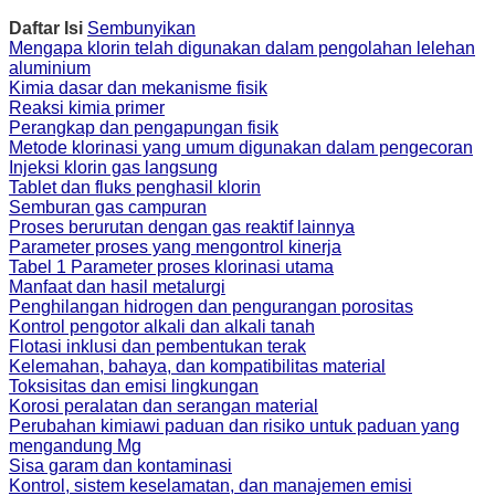
Daftar Isi
Sembunyikan
Mengapa klorin telah digunakan dalam pengolahan lelehan
aluminium
Kimia dasar dan mekanisme fisik
Reaksi kimia primer
Perangkap dan pengapungan fisik
Metode klorinasi yang umum digunakan dalam pengecoran
Injeksi klorin gas langsung
Tablet dan fluks penghasil klorin
Semburan gas campuran
Proses berurutan dengan gas reaktif lainnya
Parameter proses yang mengontrol kinerja
Tabel 1 Parameter proses klorinasi utama
Manfaat dan hasil metalurgi
Penghilangan hidrogen dan pengurangan porositas
Kontrol pengotor alkali dan alkali tanah
Flotasi inklusi dan pembentukan terak
Kelemahan, bahaya, dan kompatibilitas material
Toksisitas dan emisi lingkungan
Korosi peralatan dan serangan material
Perubahan kimiawi paduan dan risiko untuk paduan yang
mengandung Mg
Sisa garam dan kontaminasi
Kontrol, sistem keselamatan, dan manajemen emisi