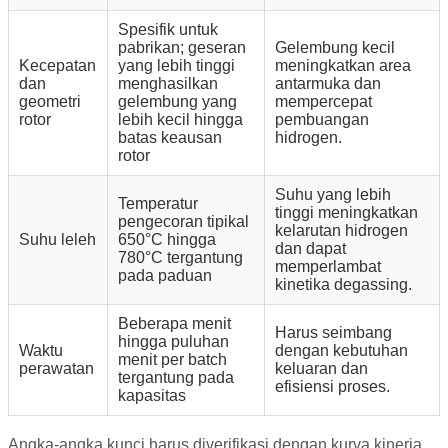
Spesifik untuk
pabrikan; geseran
Gelembung kecil
Kecepatan
yang lebih tinggi
meningkatkan area
dan
menghasilkan
antarmuka dan
geometri
gelembung yang
mempercepat
rotor
lebih kecil hingga
pembuangan
batas keausan
hidrogen.
rotor
Suhu yang lebih
Temperatur
tinggi meningkatkan
pengecoran tipikal
kelarutan hidrogen
Suhu leleh
650°C hingga
dan dapat
780°C tergantung
memperlambat
pada paduan
kinetika degassing.
Beberapa menit
Harus seimbang
hingga puluhan
Waktu
dengan kebutuhan
menit per batch
perawatan
keluaran dan
tergantung pada
efisiensi proses.
kapasitas
Angka-angka kunci harus diverifikasi dengan kurva kinerja