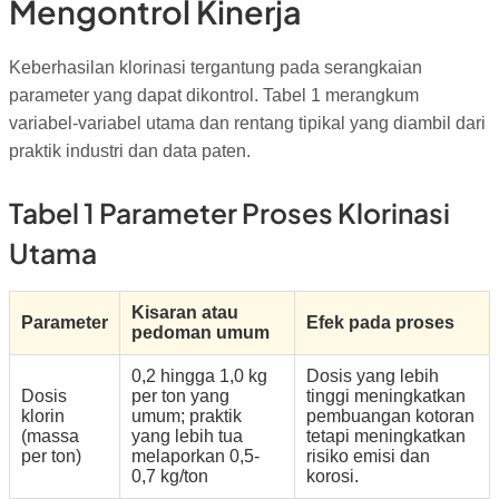
Mengontrol Kinerja
Keberhasilan klorinasi tergantung pada serangkaian
parameter yang dapat dikontrol. Tabel 1 merangkum
variabel-variabel utama dan rentang tipikal yang diambil dari
praktik industri dan data paten.
Tabel 1 Parameter Proses Klorinasi
Utama
Kisaran atau
Parameter
Efek pada proses
pedoman umum
0,2 hingga 1,0 kg
Dosis yang lebih
Dosis
per ton yang
tinggi meningkatkan
klorin
umum; praktik
pembuangan kotoran
(massa
yang lebih tua
tetapi meningkatkan
per ton)
melaporkan 0,5-
risiko emisi dan
0,7 kg/ton
korosi.