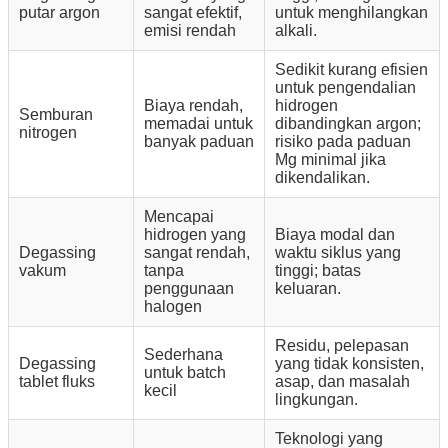
putar argon
sangat efektif,
untuk menghilangkan
emisi rendah
alkali.
Sedikit kurang efisien
untuk pengendalian
Biaya rendah,
hidrogen
Semburan
memadai untuk
dibandingkan argon;
nitrogen
banyak paduan
risiko pada paduan
Mg minimal jika
dikendalikan.
Mencapai
hidrogen yang
Biaya modal dan
Degassing
sangat rendah,
waktu siklus yang
vakum
tanpa
tinggi; batas
penggunaan
keluaran.
halogen
Residu, pelepasan
Sederhana
Degassing
yang tidak konsisten,
untuk batch
tablet fluks
asap, dan masalah
kecil
lingkungan.
Teknologi yang