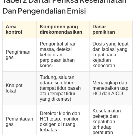
Dan Pengendalian Emisi
Area
Komponen yang
Dasar
kontrol
direkomendasikan
pemikiran
Pengontrol aliran
Dosis yang tepat
massa, deteksi
dan isolasi yang
Pengiriman
kebocoran,
cepat pada
gas
perpipaan tahan
kejadian
korosi
kebocoran
Tudung, saluran
udara, scrubber
Menangkap dan
Knalpot
(tempat tidur basah
menetralkan uap
lokal
atau tempat tidur
HCl dan AlCl3
yang dikemas)
Keselamatan
Detektor klorin dan
pekerja dan
Pemantauan
HCl tetap, monitor
kepatuhan
gas
oksigen di ruang
terhadap
terbatas
peraturan