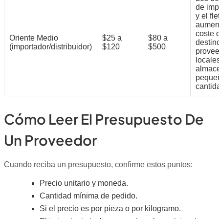
de imp
y el fle
aument
coste 
Oriente Medio
$25 a
$80 a
destin
(importador/distribuidor)
$120
$500
prove
locale
almac
peque
cantid
Cómo Leer El Presupuesto De
Un Proveedor
Cuando reciba un presupuesto, confirme estos puntos:
Precio unitario y moneda.
Cantidad mínima de pedido.
Si el precio es por pieza o por kilogramo.