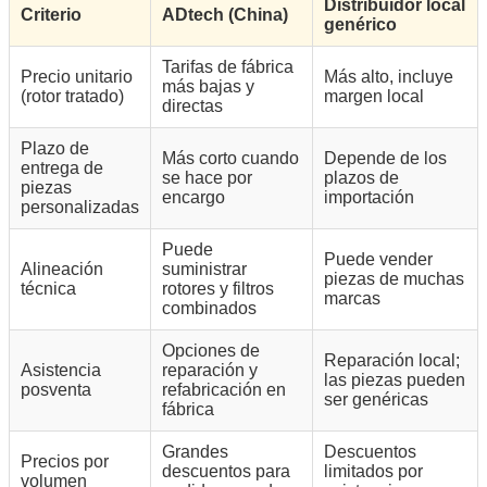
Distribuidor local
Criterio
ADtech (China)
genérico
Tarifas de fábrica
Precio unitario
Más alto, incluye
más bajas y
(rotor tratado)
margen local
directas
Plazo de
Más corto cuando
Depende de los
entrega de
se hace por
plazos de
piezas
encargo
importación
personalizadas
Puede
Puede vender
Alineación
suministrar
piezas de muchas
técnica
rotores y filtros
marcas
combinados
Opciones de
Reparación local;
Asistencia
reparación y
las piezas pueden
posventa
refabricación en
ser genéricas
fábrica
Grandes
Descuentos
Precios por
descuentos para
limitados por
volumen