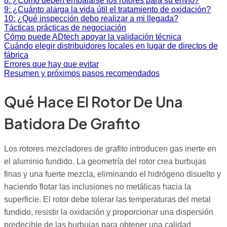
8: ¿Cómo deben embalarse los rotores para su envío?
9: ¿Cuánto alarga la vida útil el tratamiento de oxidación?
10: ¿Qué inspección debo realizar a mi llegada?
Tácticas prácticas de negociación
Cómo puede ADtech apoyar la validación técnica
Cuándo elegir distribuidores locales en lugar de directos de
fábrica
Errores que hay que evitar
Resumen y próximos pasos recomendados
Qué Hace El Rotor De Una
Batidora De Grafito
Los rotores mezcladores de grafito introducen gas inerte en
el aluminio fundido. La geometría del rotor crea burbujas
finas y una fuerte mezcla, eliminando el hidrógeno disuelto y
haciendo flotar las inclusiones no metálicas hacia la
superficie. El rotor debe tolerar las temperaturas del metal
fundido, resistir la oxidación y proporcionar una dispersión
predecible de las burbujas para obtener una calidad