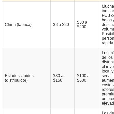
Muchas
indica
FOB c
bajos 
$30 a
China (fábrica)
$3 a $30
descue
$200
volum
Posibi
person
rápida
Los m
de los
distrib
el inve
local y
Estados Unidos
$30 a
$100 a
servic
(distribuidor)
$150
$600
aument
coste.
rotor
premiu
un pre
elevad
Los de